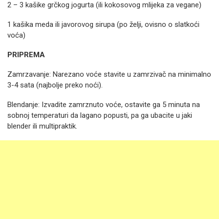
2 – 3 kašike grčkog jogurta (ili kokosovog mlijeka za vegane)
1 kašika meda ili javorovog sirupa (po želji, ovisno o slatkoći
voća)
PRIPREMA
Zamrzavanje: Narezano voće stavite u zamrzivač na minimalno
3-4 sata (najbolje preko noći).
Blendanje: Izvadite zamrznuto voće, ostavite ga 5 minuta na
sobnoj temperaturi da lagano popusti, pa ga ubacite u jaki
blender ili multipraktik.