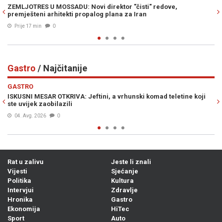
ove,
DINO MERLIN ISPUNIO KOŠEVO TRI VEČERI ZAREDOM: P
200.000 ljudi stvorilo najveći spektakl od Olimpijade
Prije 19 min
0
Gastro
/ Najčitanije
Previous
N
GASTRO
teletine koji
RECEPT STARI UVIJEK PALI: Na brzinu napravite izvrsni 
ne zaboravite trik prije serviranja...
04. Avg. 2026
0
Rat u zalivu
Jeste li znali
Vijesti
Sjećanje
Politika
Kultura
Intervjui
Zdravlje
Hronika
Gastro
Ekonomija
HiTec
Sport
Auto