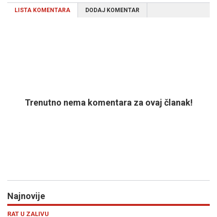
LISTA KOMENTARA
DODAJ KOMENTAR
Trenutno nema komentara za ovaj članak!
Najnovije
Previous
N
ESTRADA