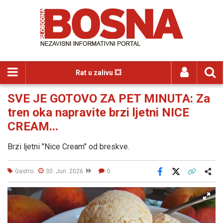
Rat u zalivu 💥
SVE JE GOTOVO ZA PET MINUTA: Za
tren oka napravite brzi ljetni NICE
CREAM...
Brzi ljetni "Nice Cream" od breskve.
Gastro
30. Jun. 2026
0
Facebook
X
Kopiraj link
Više