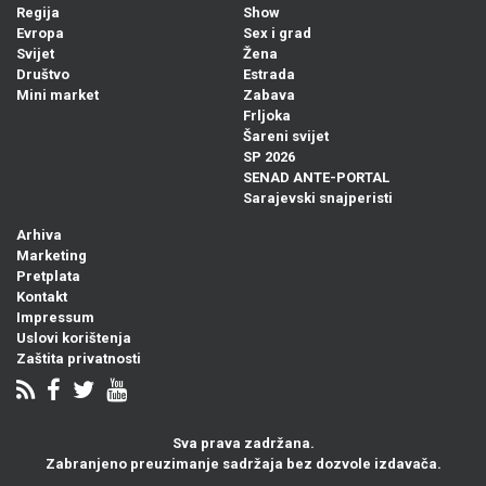
Regija
Show
Evropa
Sex i grad
Svijet
Žena
Društvo
Estrada
Mini market
Zabava
Frljoka
Šareni svijet
SP 2026
SENAD ANTE-PORTAL
Sarajevski snajperisti
Arhiva
Marketing
Pretplata
Kontakt
Impressum
Uslovi korištenja
Zaštita privatnosti
Sva prava zadržana.
Zabranjeno preuzimanje sadržaja bez dozvole izdavača.