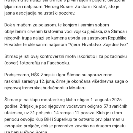
Na njemu se nalazi šahovnica s prvim bijelim poljem, okružena
ljiljanima i natpisom "Herceg Bosne. Za dom i Krista", što je
jasna asocijacija na ustaški pozdrav.
Dok s mačem za pojasom, te konjem i samim sobom
obilježenim crvenim krstovima vodi vojsku pješaka, iza Štimca i
njegovih trupa nalazi se kamena utvrda sa zastavom Republike
Hrvatske te uklesanim natpisom "Vjera. Hrvatstvo. Zajedništvo."
Štimac je isti ovaj kontroverzni motiv iskoristio i za pozadinsku
(cover) fotografiju na Facebooku.
Podsjećamo, HŠK Zrinjski i Igor Štimac su sporazumno
raskinuli saradnju 12. juna, čime je okončana višednevna saga o
njegovoj trenerskoj budućnosti u Mostaru.
Štimac je na klupu mostarskog kluba stigao 1. augusta 2025.
godine. Zrinjski je pod njegovim vodstvom odigrao 57 zvaničnih
utakmica, uz 31 pobjedu, 14 remija i 12 poraza. Klub je u tom
periodu osvojio Kup BiH i Superkup te ostvario prvi plasman u
evropsko proljeće, dok je prvenstvo završio na drugom mjestu
iza banjalučkog Borca.