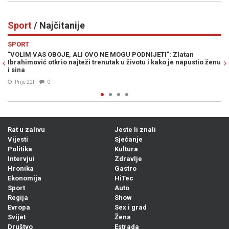
Sport
/ Najčitanije
Previous
N
SPORT
U PODNIJETI": Zlatan
NA POMOLU JE SENZACIONALAN PREOKRET
u životu i kako je napustio ženu
mogao ostati bez unosnog posla, posao 
Bosanac...
04. Avg. 2026
0
Rat u zalivu
Jeste li znali
Vijesti
Sjećanje
Politika
Kultura
Intervjui
Zdravlje
Hronika
Gastro
Ekonomija
HiTec
Sport
Auto
Regija
Show
Evropa
Sex i grad
Svijet
Žena
Društvo
Estrada