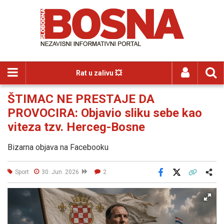
Rat u zalivu 💥
ŠTIMAC NE PRESTAJE DA
PROVOCIRA: Objavio sliku sebe kao
viteza tzv. Herceg-Bosne
Bizarna objava na Facebooku
Sport
30. Jun. 2026
2
Facebook
X
Kopiraj link
Više