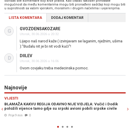
obrisati sve komentare koji krše pravila. Kao čitalac također prihvatate
mogućnost da među komentarima mogu biti pronađeni sadržaji koji mogu biti
u suprotnosti sa vašim vjerskim, moralnim i drugim načelima i uvjerenjima.
LISTA KOMENTARA
DODAJ KOMENTAR
GVOZDENSAKOZARE
G
Utorak, 30.06.2026 u 20:32
Lijepo naš narod kaže ( izvinjavam se laganim, nježnim, ušima
):"Budalu nit je bi nit vodi kući"!
DIILEV
D
Utorak, 30.06.2026 u 16:06
Ovom covjeku treba medecinska pomoc.
Najnovije
Previous
N
MINI MARKET
VIDJELA: Vučić i Dodik
KVADIJADA U BUGOJNU: Šumski Top Gun ili
ioni pobili srpske civile
Prije 11 min
0