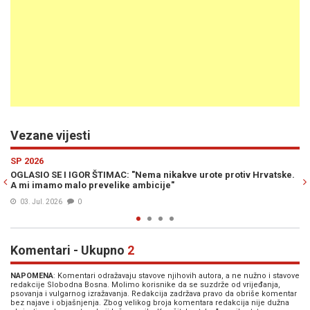
Vezane vijesti
Previous
N
SPORT
e urote protiv Hrvatske.
ŠTIMAC SE NE ZAUSTAVLJA: "Smijenili su me d
Bošnjacima pred izbore"
29. Jun. 2026
0
Komentari - Ukupno
2
NAPOMENA
: Komentari odražavaju stavove njihovih autora, a ne nužno i stavove
redakcije Slobodna Bosna. Molimo korisnike da se suzdrže od vrijeđanja,
psovanja i vulgarnog izražavanja. Redakcija zadržava pravo da obriše komentar
bez najave i objašnjenja. Zbog velikog broja komentara redakcija nije dužna