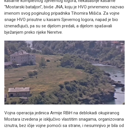
kasarne kompletnog Sjevernog logora, nekadašnje kasarne
“Mostarski bataljon”, bivše JNA, koju je HVO privremeno nazvao
imenom svog poginulog pripadnika Tihomira Mišića. Za vojne
snage HVO prisutne u kasarni Sjevernog logora, napad je bio
iznenađujući, pa su se dijelom predali, a dijelom spašavali
bježanjem preko rijeke Neretve.
Vojna operacija jedinica Armije RBiH na deblokadi okupiranog
Mostara izvedena je isključivo vlastitim snagama, organizovana
iznutra, bez ičije vojne pomoći sa strane, i nesumnjivo je bila od