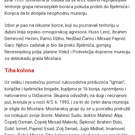
juna 1993. donesena je odluka da se kroz dubinu neprijateljske
teritorije grupa nevesinjskih boraca pokuša probiti do Bjelimića i
Konjica da bi donijela neophodnu municiju.
Izbor je pao na iskusne borce, koji su poznavali teritoriju u
dubini linija srpsko-crnogorskog agresora: Huso Lerić, Ibrahim
Demirović Hećim, Ramo Džiho, Nedžad Čamo i Mirsad Pajević
Garo. Njihov zadatak je bio da preko Bjelimića, gornjeg
Nevesinjskog polja, planine Velež i Podveležja dopreme municiju
za deblokadu grada Mostara.
Tiha kolona
Uz veliku i nesebičnu pomoć rukovodstva preduzeća “Igman”,
konjičke i bjelimićke brigade, kupljeno je 16 konja, opremljeno i
natovareno u Odžacima. Skupina odvažnih, na dugi i neizvjesni
put, krenula je u noći 4/5. 6. 1993, i za tri do četiri dana municija
je stigla do Mostara. Mostarskoj grupi su se u povratku pridružili
svi rizikujući svoje živote: Mahinić Sudo, doktor Mahinić Alija,
Čopelj Osman, Čopelj Mirsad Malecki, Šipković Ibrahim Đido,
Golić Ismet, Pajević Esad, Zolj Senad, Jugo Midhat, Imamović