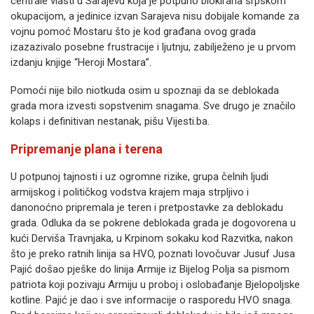
centrale vlasti u Sarajevu koja je potpuno blokirana srpskom
okupacijom, a jedinice izvan Sarajeva nisu dobijale komande za
vojnu pomoć Mostaru što je kod građana ovog grada
izazazivalo posebne frustracije i ljutnju, zabilježeno je u prvom
izdanju knjige “Heroji Mostara”.
Pomoći nije bilo niotkuda osim u spoznaji da se deblokada
grada mora izvesti sopstvenim snagama. Sve drugo je značilo
kolaps i definitivan nestanak, pišu Vijesti.ba.
Pripremanje plana i terena
U potpunoj tajnosti i uz ogromne rizike, grupa čelnih ljudi
armijskog i političkog vodstva krajem maja strpljivo i
danonoćno pripremala je teren i pretpostavke za deblokadu
grada. Odluka da se pokrene deblokada grada je dogovorena u
kući Derviša Travnjaka, u Krpinom sokaku kod Razvitka, nakon
što je preko ratnih linija sa HVO, poznati lovočuvar Jusuf Jusa
Pajić došao pješke do linija Armije iz Bijelog Polja sa pismom
patriota koji pozivaju Armiju u proboj i oslobađanje Bjelopoljske
kotline. Pajić je dao i sve informacije o rasporedu HVO snaga.