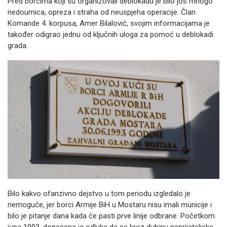
Pred borcima koji su organizovali deblokadu je bilo još mnogo
nedoumica, opreza i straha od neuspjeha operacije. Član
Komande 4. korpusa, Amer Bilalović, svojim informacijama je
također odigrao jednu od ključnih uloga za pomoć u deblokadi
grada.
Bilo kakvo ofanzivno dejstvo u tom periodu izgledalo je
nemoguće, jer borci Armije BiH u Mostaru nisu imali municije i
bilo je pitanje dana kada će pasti prve linije odbrane. Početkom