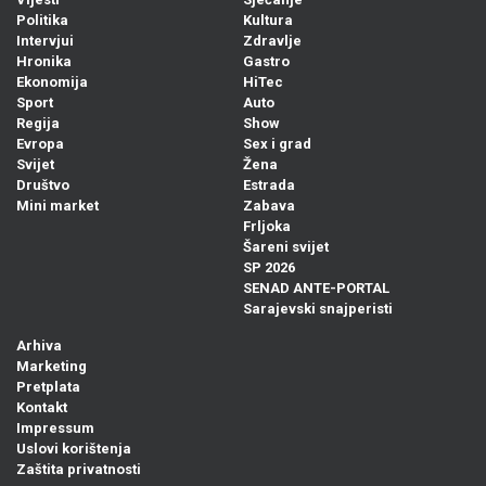
Politika
Kultura
Intervjui
Zdravlje
Hronika
Gastro
Ekonomija
HiTec
Sport
Auto
Regija
Show
Evropa
Sex i grad
Svijet
Žena
Društvo
Estrada
Mini market
Zabava
Frljoka
Šareni svijet
SP 2026
SENAD ANTE-PORTAL
Sarajevski snajperisti
Arhiva
Marketing
Pretplata
Kontakt
Impressum
Uslovi korištenja
Zaštita privatnosti