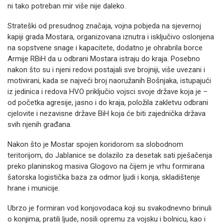
ni tako potreban mir više nije daleko.
Strateški od presudnog značaja, vojna pobjeda na sjevernoj
kapiji grada Mostara, organizovana iznutra i isključivo oslonjena
na sopstvene snage i kapacitete, dodatno je ohrabrila borce
Armije RBiH da u odbrani Mostara istraju do kraja. Posebno
nakon što su i njeni redovi postajali sve brojniji, više uvezani i
motivirani, kada se najveći broj naoružanih Bošnjaka, istupajući
iz jedinica i redova HVO priključio vojsci svoje države koja je –
od početka agresije, jasno i do kraja, položila zakletvu odbrani
cjelovite i nezavisne države BiH koja će biti zajednička država
svih njenih građana.
Nakon što je Mostar spojen koridorom sa slobodnom
teritorijom, do Jablanice se dolazilo za desetak sati pješačenja
preko planinskog masiva Glogovo na čijem je vrhu formirana
šatorska logistička baza za odmor ljudi i konja, skladištenje
hrane i municije.
Ubrzo je formiran vod konjovodaca koji su svakodnevno brinuli
o konjima, pratili ljude, nosili opremu za vojsku i bolnicu, kao i