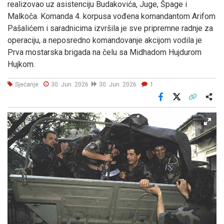
realizovao uz asistenciju Budakovića, Juge, Špage i
Malkoča. Komanda 4. korpusa vođena komandantom Arifom
Pašalićem i saradnicima izvršila je sve pripremne radnje za
operaciju, a neposredno komandovanje akcijom vodila je
Prva mostarska brigada na čelu sa Midhadom Hujdurom
Hujkom.
Sjećanje
30. Jun. 2026
30. Jun. 2026
1
Facebook
X
Kopiraj link
Više