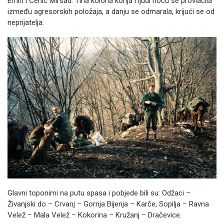
Emin i Čehić Mirsad. Tiha kolona konja i ljudi noću se provlačila
između agresorskih položaja, a danju se odmarala, krijući se od
neprijatelja.
Glavni toponimi na putu spasa i pobjede bili su: Odžaci –
Živanjski do – Crvanj – Gornja Bijenja – Karče, Sopilja – Ravna
Velež – Mala Velež – Kokorina – Kružanj – Dračevice.