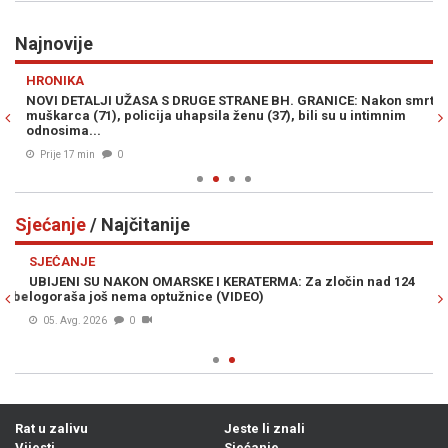
Najnovije
Previous
N
HRONIKA
Z
NOVI DETALJI UŽASA S DRUGE STRANE BH. GRANICE: Nakon smrti
BH
muškarca (71), policija uhapsila ženu (37), bili su u intimnim
kr
odnosima...
Prije 17 min
0
Sjećanje
/ Najčitanije
Previous
N
SJEĆANJE
UBIJENI SU NAKON OMARSKE I KERATERMA: Za zločin nad 124
mbe
logoraša još nema optužnice (VIDEO)
05. Avg. 2026
0
Rat u zalivu
Jeste li znali
Vijesti
Sjećanje