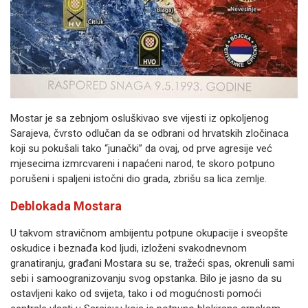
Mostar je sa zebnjom osluškivao sve vijesti iz opkoljenog
Sarajeva, čvrsto odlučan da se odbrani od hrvatskih zločinaca
koji su pokušali tako “junački” da ovaj, od prve agresije već
mjesecima izmrcvareni i napaćeni narod, te skoro potpuno
porušeni i spaljeni istočni dio grada, zbrišu sa lica zemlje.
Deblokada Mostara
U takvom stravičnom ambijentu potpune okupacije i sveopšte
oskudice i beznađa kod ljudi, izloženi svakodnevnom
granatiranju, građani Mostara su se, tražeći spas, okrenuli sami
sebi i samoogranizovanju svog opstanka. Bilo je jasno da su
ostavljeni kako od svijeta, tako i od mogućnosti pomoći