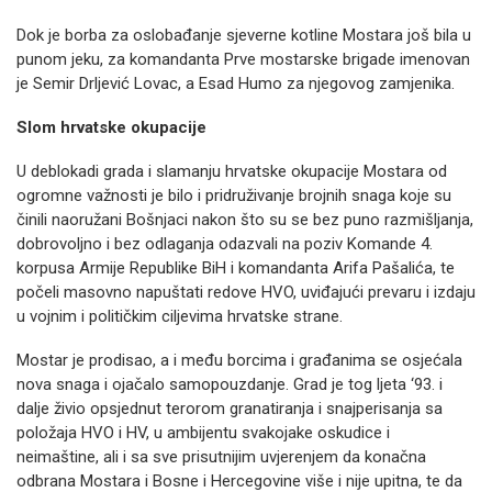
Dok je borba za oslobađanje sjeverne kotline Mostara još bila u
punom jeku, za komandanta Prve mostarske brigade imenovan
je Semir Drljević Lovac, a Esad Humo za njegovog zamjenika.
Slom hrvatske okupacije
U deblokadi grada i slamanju hrvatske okupacije Mostara od
ogromne važnosti je bilo i pridruživanje brojnih snaga koje su
činili naoružani Bošnjaci nakon što su se bez puno razmišljanja,
dobrovoljno i bez odlaganja odazvali na poziv Komande 4.
korpusa Armije Republike BiH i komandanta Arifa Pašalića, te
počeli masovno napuštati redove HVO, uviđajući prevaru i izdaju
u vojnim i političkim ciljevima hrvatske strane.
Mostar je prodisao, a i među borcima i građanima se osjećala
nova snaga i ojačalo samopouzdanje. Grad je tog ljeta ‘93. i
dalje živio opsjednut terorom granatiranja i snajperisanja sa
položaja HVO i HV, u ambijentu svakojake oskudice i
neimaštine, ali i sa sve prisutnijim uvjerenjem da konačna
odbrana Mostara i Bosne i Hercegovine više i nije upitna, te da