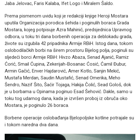
Jaba Jelovac, Faris Kalaba, Ifet Logo i Miralem Šaldo.
Prema pismenom uvidu koji je redakciji knjige Heroji Mostara
uputila Organizacija porodica šehida i poginulih boraca Grada
Mostara, kojeg potpisuje Azra Mahinić, predsjednica Upravnog
odbora, u toku tri dana borbenih operacija za deblokadu grada,
živote su izgubila 42 pripadnika Armije RBiH. Istog dana, tokom
oslobodilačkih borbi na širem prostoru Bijelog polja, poginuli su
sljedeći borci Armije RBiH: Hivzo Abaza, Senad Ajanić, Ramiz
Ćorić, Smail Ćupina, Zekerijah-Bosanac Ćosić, Ćamil Đubur,
Armin Gačić, Enver Hajdarović, Amer Kotlo, Sanjin Mekić,
Mustafa Merdan, Saudin Mustafić, Senad Omerika, Meho
Šendro, Nazif Šito, Šaćir Tojaga, Hakija Čolić, Sead Gološ, dok
je u borbama u Opinama poginuo Esad Šehović. Dakle, samo u
toku tog udarnog dana, kada je izvršen proboj iz obruča oko
Mostara, je poginulo 26 boraca.
Borbene operacije oslobađanja Bjelopoljske kotline potrajale su
i tokom naredna dva dana.