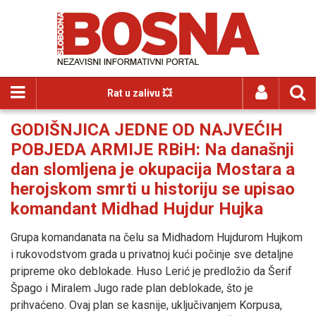
Rat u zalivu 💥
GODIŠNJICA JEDNE OD NAJVEĆIH
POBJEDA ARMIJE RBiH: Na današnji
dan slomljena je okupacija Mostara a
herojskom smrti u historiju se upisao
komandant Midhad Hujdur Hujka
Grupa komandanata na čelu sa Midhadom Hujdurom Hujkom
i rukovodstvom grada u privatnoj kući počinje sve detaljne
pripreme oko deblokade. Huso Lerić je predložio da Šerif
Špago i Miralem Jugo rade plan deblokade, što je
prihvaćeno. Ovaj plan se kasnije, uključivanjem Korpusa,