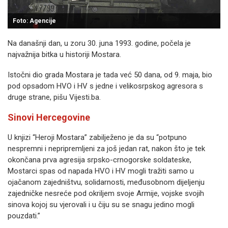
Foto: Agencije
Na današnji dan, u zoru 30. juna 1993. godine, počela je
najvažnija bitka u historiji Mostara.
Istočni dio grada Mostara je tada već 50 dana, od 9. maja, bio
pod opsadom HVO i HV s jedne i velikosrpskog agresora s
druge strane, pišu Vijesti.ba.
Sinovi Hercegovine
U knjizi “Heroji Mostara” zabilježeno je da su “potpuno
nespremni i nepripremljeni za još jedan rat, nakon što je tek
okončana prva agresija srpsko-crnogorske soldateske,
Mostarci spas od napada HVO i HV mogli tražiti samo u
ojačanom zajedništvu, solidarnosti, međusobnom dijeljenju
zajedničke nesreće pod okriljem svoje Armije, vojske svojih
sinova kojoj su vjerovali i u čiju su se snagu jedino mogli
pouzdati.”