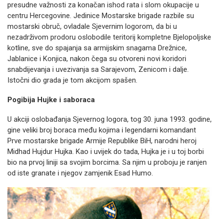
presudne važnosti za konačan ishod rata i slom okupacije u
centru Hercegovine. Jedinice Mostarske brigade razbile su
mostarski obruč, ovladale Sjevernim logorom, da bi u
nezadrživom prodoru oslobodile teritorij kompletne Bjelopoljske
kotline, sve do spajanja sa armijskim snagama Drežnice,
Jablanice i Konjica, nakon čega su otvoreni novi koridori
snabdijevanja i uvezivanja sa Sarajevom, Zenicom i dalje.
Istočni dio grada je tom akcijom spašen.
Pogibija Hujke i saboraca
U akciji oslobađanja Sjevernog logora, tog 30. juna 1993. godine,
gine veliki broj boraca među kojima i legendarni komandant
Prve mostarske brigade Armije Republike BiH, narodni heroj
Midhad Hujdur Hujka. Kao i uvijek do tada, Hujka je i u toj borbi
bio na prvoj liniji sa svojim borcima. Sa njim u proboju je ranjen
od iste granate i njegov zamjenik Esad Humo.