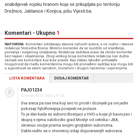
snabdijevali vojsku hranom koja se prikupljala po teritoriju
Drežnice, Jablanice i Konjica, pišu Vijesti.ba.
Komentari - Ukupno
1
NAPOMENA
: Komentari odražavaju stavove njihovih autora, a ne nužno i stavove
redakcije Slobodna Bosna. Molimo korisnike da se suzdrže od vrijeđanja,
psovanja i vulgarnog izražavanja. Redakcija zadržava pravo da obriše komentar
bez najave i objašnjenja. Zbog velikog broja komentara redakcija nije dužna
obrisati sve komentare koji krše pravila. Kao čitalac također prihvatate
mogućnost da među komentarima mogu biti pronađeni sadržaji koji mogu biti
u suprotnosti sa vašim vjerskim, moralnim i drugim načelima i uvjerenjima.
LISTA KOMENTARA
DODAJ KOMENTAR
PAJO1234
P
Četvrtak, 02.07.2026 u 01:26
Sva sreca pa.nas ima koji sno to prosli i dozivjeli pa ovi jadni
pokzsaji fqlcificieqnja povijesti ne prolaze.
To je dan kada su suborci Bosnjaci u HVO-u kojw j3 baoruzao i
skupq s njima oalobodio grad Mostyr od cetnika i JBA,
okrenuo oruzje prwma svojim grvqtskim suborcima.
Dakle radilo se o otvorenoj izdaji dojucerasnjih suboraca.