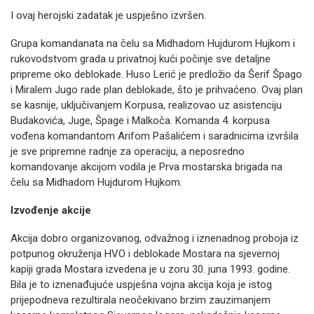
I ovaj herojski zadatak je uspješno izvršen.
Grupa komandanata na čelu sa Midhadom Hujdurom Hujkom i
rukovodstvom grada u privatnoj kući počinje sve detaljne
pripreme oko deblokade. Huso Lerić je predložio da Šerif Špago
i Miralem Jugo rade plan deblokade, što je prihvaćeno. Ovaj plan
se kasnije, uključivanjem Korpusa, realizovao uz asistenciju
Budakovića, Juge, Špage i Malkoča. Komanda 4. korpusa
vođena komandantom Arifom Pašalićem i saradnicima izvršila
je sve pripremne radnje za operaciju, a neposredno
komandovanje akcijom vodila je Prva mostarska brigada na
čelu sa Midhadom Hujdurom Hujkom.
Izvođenje akcije
Akcija dobro organizovanog, odvažnog i iznenadnog proboja iz
potpunog okruženja HVO i deblokade Mostara na sjevernoj
kapiji grada Mostara izvedena je u zoru 30. juna 1993. godine.
Bila je to iznenađujuće uspješna vojna akcija koja je istog
prijepodneva rezultirala neočekivano brzim zauzimanjem