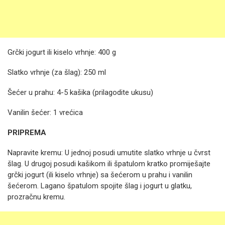
Grčki jogurt ili kiselo vrhnje: 400 g
Slatko vrhnje (za šlag): 250 ml
Šećer u prahu: 4-5 kašika (prilagodite ukusu)
Vanilin šećer: 1 vrećica
PRIPREMA
Napravite kremu: U jednoj posudi umutite slatko vrhnje u čvrst
šlag. U drugoj posudi kašikom ili špatulom kratko promiješajte
grčki jogurt (ili kiselo vrhnje) sa šećerom u prahu i vanilin
šećerom. Lagano špatulom spojite šlag i jogurt u glatku,
prozračnu kremu.