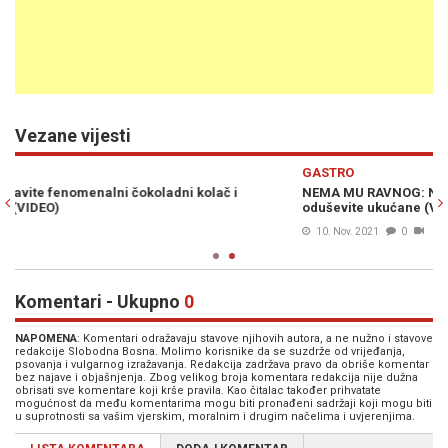
Vezane vijesti
Previous
N
GASTRO
NEMA MU RAVNOG: Na brzinu napravite kolač „jaje na oko“ i
oduševite ukućane (VIDEO)
10. Nov. 2021
0
Komentari - Ukupno
0
NAPOMENA
: Komentari odražavaju stavove njihovih autora, a ne nužno i stavove
redakcije Slobodna Bosna. Molimo korisnike da se suzdrže od vrijeđanja,
psovanja i vulgarnog izražavanja. Redakcija zadržava pravo da obriše komentar
bez najave i objašnjenja. Zbog velikog broja komentara redakcija nije dužna
obrisati sve komentare koji krše pravila. Kao čitalac također prihvatate
mogućnost da među komentarima mogu biti pronađeni sadržaji koji mogu biti
u suprotnosti sa vašim vjerskim, moralnim i drugim načelima i uvjerenjima.