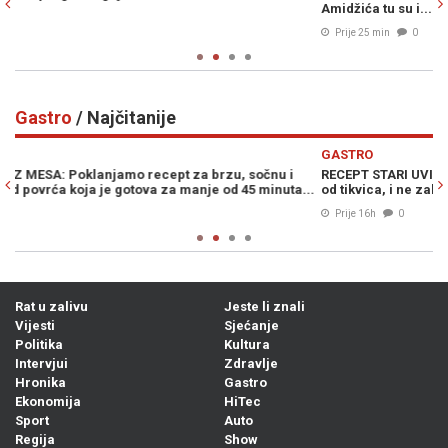
Amidžića tu su i...
Prije 25 min
0
Gastro
/ Najčitanije
Previous
N
GASTRO
i
RECEPT STARI UVIJEK PALI: Na brzinu napravite izvrsni izljevak
ta...
od tikvica, i ne zaboravite jogurt...
Prije 16h
0
Rat u zalivu
Jeste li znali
Vijesti
Sjećanje
Politika
Kultura
Intervjui
Zdravlje
Hronika
Gastro
Ekonomija
HiTec
Sport
Auto
Regija
Show