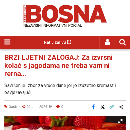
Rat u zalivu 💥
BRZI LJETNI ZALOGAJ: Za izvrsni
kolač s jagodama ne treba vam ni
rerna...
Savršen je izbor za vruće dane jer je izuzetno kremast i
osvježavajući.
Gastro
01. Jul. 2026
0
Facebook
X
Kopiraj link
Više