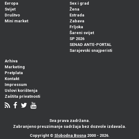
Evropa
Sex i grad
Svijet
Žena
Društvo
Estrada
Mini market
Zabava
Frljoka
Šareni svijet
SP 2026
SENAD ANTE-PORTAL
Sarajevski snajperisti
Arhiva
Marketing
Pretplata
Kontakt
Impressum
Uslovi korištenja
Zaštita privatnosti
Sva prava zadržana.
Zabranjeno preuzimanje sadržaja bez dozvole izdavača.
Copyright ©
Slobodna Bosna
2000 - 2026.