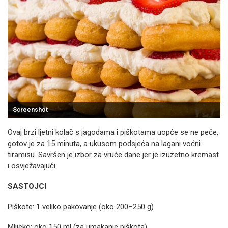
Screenshot
Ovaj brzi ljetni kolač s jagodama i piškotama uopće se ne peče,
gotov je za 15 minuta, a ukusom podsjeća na lagani voćni
tiramisu. Savršen je izbor za vruće dane jer je izuzetno kremast
i osvježavajući.
SASTOJCI
Piškote: 1 veliko pakovanje (oko 200–250 g)
Mlijeko: oko 150 ml (za umakanje piškota)