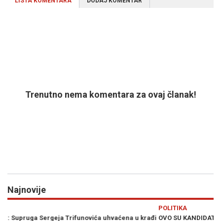
LISTA KOMENTARA
DODAJ KOMENTAR
Trenutno nema komentara za ovaj članak!
Najnovije
Previous
N
POLITIKA
krađi
OVO SU KANDIDATI SNSD-a ZA PARLAMENT BiH: Pored Vulićke i