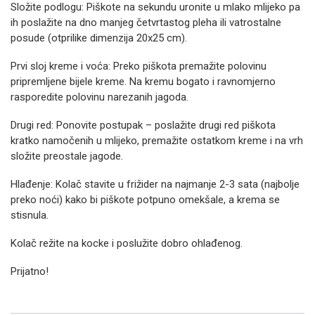
Složite podlogu: Piškote na sekundu uronite u mlako mlijeko pa
ih poslažite na dno manjeg četvrtastog pleha ili vatrostalne
posude (otprilike dimenzija 20x25 cm).
Prvi sloj kreme i voća: Preko piškota premažite polovinu
pripremljene bijele kreme. Na kremu bogato i ravnomjerno
rasporedite polovinu narezanih jagoda.
Drugi red: Ponovite postupak – poslažite drugi red piškota
kratko namočenih u mlijeko, premažite ostatkom kreme i na vrh
složite preostale jagode.
Hlađenje: Kolač stavite u frižider na najmanje 2-3 sata (najbolje
preko noći) kako bi piškote potpuno omekšale, a krema se
stisnula.
Kolač režite na kocke i poslužite dobro ohlađenog.
Prijatno!