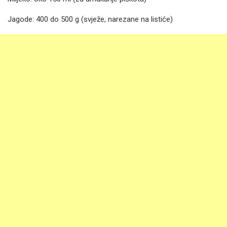
Jagode: 400 do 500 g (svježe, narezane na listiće)