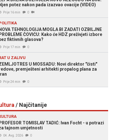
Njen potez nakon pada izazvao ovacije (VIDEO)
Prije 16 min
0
POLITIKA
NOVA TEHNOLOGIJA MOGLA BI ZADATI OZBILJNE
PROBLEME ČOVIĆU: Kako će HDZ preživjeti izbore
bez fiktivnih glasova?
Prije 17 min
0
RAT U ZALIVU
ZEMLJOTRES U MOSSADU: Novi direktor "čisti"
redove, premješteni arhitekti propalog plana za
Iran
Prije 24 min
0
ultura
/ Najčitanije
KULTURA
PROFESOR TOMISLAV TADIĆ: Ivan Focht - u potrazi
za tajnom umjetnosti
04. Avg. 2026
0