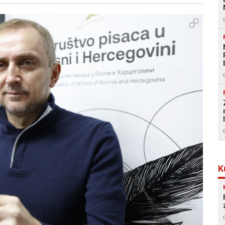
Facebook
X
Kopiraj link
Više
K