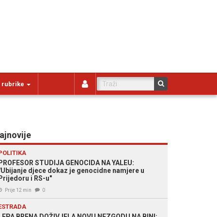
 rubrike
ajnovije
POLITIKA
PROFESOR STUDIJA GENOCIDA NA YALEU:
"Ubijanje djece dokaz je genocidne namjere u
Prijedoru i RS-u"
Prije 12 min
0
ESTRADA
LEPA BRENA DOŽIVJELA NOVU NEZGODU NA BINI: