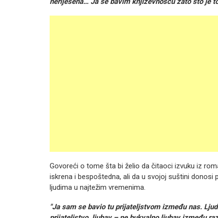
neriješena… Ja se bavim književnošću zato što je to
Govoreći o tome šta bi želio da čitaoci izvuku iz rom
iskrena i bespoštedna, ali da u svojoj suštini donosi 
ljudima u najtežim vremenima.
"Ja sam se bavio tu prijateljstvom između nas. Ljudi, m
prijateljstvo, ljubav – ne bukvalno ljubav između razl