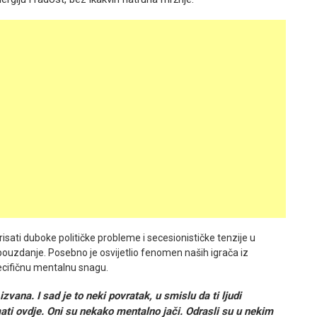
sati duboke političke probleme i secesionističke tenzije u
ouzdanje. Posebno je osvijetlio fenomen naših igrača iz
ecifičnu mentalnu snagu.
izvana. I sad je to neki povratak, u smislu da ti ljudi
 ovdje. Oni su nekako mentalno jači. Odrasli su u nekim