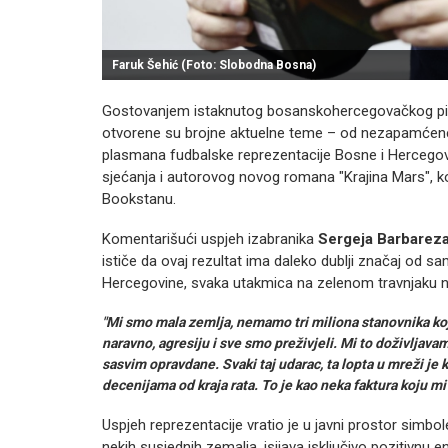
Faruk Šehić (Foto: Slobodna Bosna)
Gostovanjem istaknutog bosanskohercegovačkog pi
otvorene su brojne aktuelne teme – od nezapamćene n
plasmana fudbalske reprezentacije Bosne i Hercegovi
sjećanja i autorovog novog romana "Krajina Mars", k
Bookstanu.
Komentarišući uspjeh izabranika
Sergeja Barbarez
ističe da ovaj rezultat ima daleko dublji značaj od 
Hercegovine, svaka utakmica na zelenom travnjaku no
"Mi smo mala zemlja, nemamo tri miliona stanovnika koji
naravno, agresiju i sve smo preživjeli. Mi to doživlja
sasvim opravdane. Svaki taj udarac, ta lopta u mreži je 
decenijama od kraja rata. To je kao neka faktura koju m
Uspjeh reprezentacije vratio je u javni prostor simbol
nekih susjednih zemalja, isijava isključivo pozitivnu e