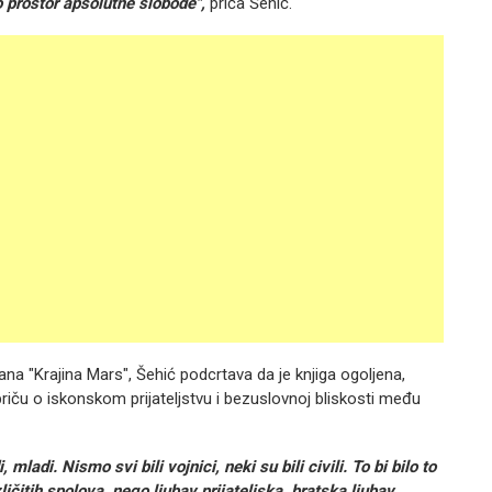
 prostor apsolutne slobode",
priča Šehić.
ana "Krajina Mars", Šehić podcrtava da je knjiga ogoljena,
priču o iskonskom prijateljstvu i bezuslovnoj bliskosti među
ladi. Nismo svi bili vojnici, neki su bili civili. To bi bilo to
ičitih spolova, nego ljubav prijateljska, bratska ljubav,