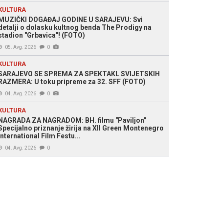
KULTURA
MUZIČKI DOGAĐAJ GODINE U SARAJEVU: Svi
detalji o dolasku kultnog benda The Prodigy na
stadion "Grbavica"! (FOTO)
05. Avg. 2026
0
KULTURA
SARAJEVO SE SPREMA ZA SPEKTAKL SVIJETSKIH
RAZMERA: U toku pripreme za 32. SFF (FOTO)
04. Avg. 2026
0
KULTURA
NAGRADA ZA NAGRADOM: BH. filmu "Paviljon"
Specijalno priznanje žirija na XII Green Montenegro
International Film Festu...
04. Avg. 2026
0