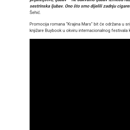
sestrinska ljubav. Ono što smo dijelili zadnju cigaret
Šehić.
Promocija romana "Krajina Mars" bit će održana u srije
knjižare Buybook u okviru internacionalnog festivala 