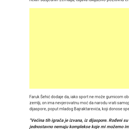
Faruk Šehić dodaje da, iako sport ne može gumicom obri
zemlji, on ima nevjerovatnu moć da narodu vrati samop
dijaspore, poput mladog Bajraktarevića, koji donose sp
"Većina tih igrača je izvana, iz dijaspore. Rođeni su 
jednostavno nemaju komplekse koje mi možemo imati