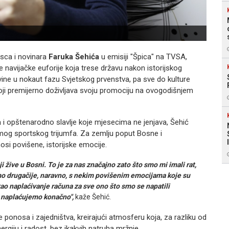
sca i novinara
Faruka Šehića
u emisiji "Špica" na TVSA,
avijačke euforije koja trese državu nakon istorijskog
ne u nokaut fazu Svjetskog prvenstva, pa sve do kulture
oji premijerno doživljava svoju promociju na ovogodišnjem
a
i opštenarodno slavlje koje mjesecima ne jenjava, Šehić
samog sportskog trijumfa. Za zemlju poput Bosne i
si povišene, istorijske emocije.
 žive u Bosni. To je za nas značajno zato što smo mi imali rat,
vamo drugačije, naravno, s nekim povišenim emocijama koje su
kao naplaćivanje računa za sve ono što smo se napatili
i naplaćujemo konačno",
kaže Šehić.
e ponosa i zajedništva, kreirajući atmosferu koja, za razliku od
nergiju i radost, bez ikakvih natruha mržnje.