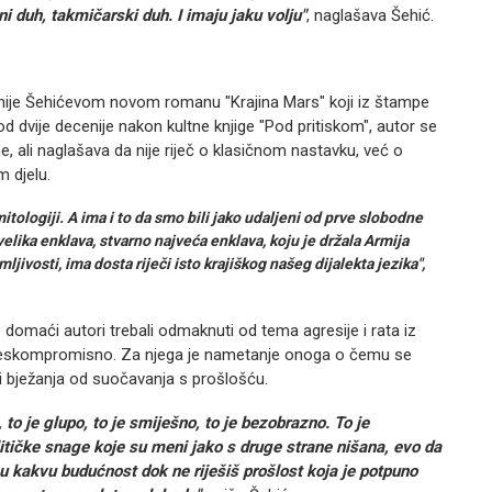
i duh, takmičarski duh. I imaju jaku volju"
, naglašava Šehić.
ačnije Šehićevom novom romanu "Krajina Mars" koji iz štampe
 od dvije decenije nakon kultne knjige "Pod pritiskom", autor se
, ali naglašava da nije riječ o klasičnom nastavku, već o
m djelu.
 mitologiji. A ima i to da smo bili jako udaljeni od prve slobodne
velika enklava, stvarno najveća enklava, koju je držala Armija
vosti, ima dosta riječi isto krajiškog našeg dijalekta jezika",
e domaći autori trebali odmaknuti od tema agresije i rata iz
 beskompromisno. Za njega je nametanje onoga o čemu se
a i bježanja od suočavanja s prošlošću.
to je glupo, to je smiješno, to je bezobrazno. To je
litičke snage koje su meni jako s druge strane nišana, evo da
 u kakvu budućnost dok ne riješiš prošlost koja je potpuno