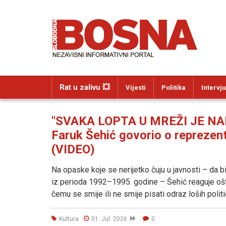
Rat u zalivu 💥
Vijesti
Politika
Intervju
"SVAKA LOPTA U MREŽI JE NA
Faruk Šehić govorio o reprezenta
(VIDEO)
Na opaske koje se nerijetko čuju u javnosti – da b
iz perioda 1992–1995. godine – Šehić reaguje oš
čemu se smije ili ne smije pisati odraz loših polit
Kultura
01. Jul. 2026
0