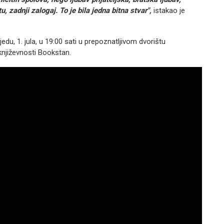
u, zadnji zalogaj. To je bila jedna bitna stvar",
istakao je
du, 1. jula, u 19:00 sati u prepoznatljivom dvorištu
književnosti Bookstan.