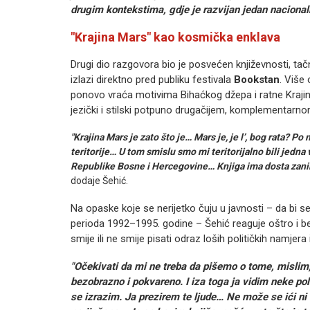
drugim kontekstima, gdje je razvijan jedan nacionaln
"Krajina Mars" kao kosmička enklava
Drugi dio razgovora bio je posvećen književnosti, t
izlazi direktno pred publiku festivala
Bookstan
. Više
ponovo vraća motivima Bihaćkog džepa i ratne Krajine
jezički i stilski potpuno drugačijem, komplementarno
"Krajina Mars je zato što je… Mars je, je l’, bog rata? Po
teritorije… U tom smislu smo mi teritorijalno bili jedna 
Republike Bosne i Hercegovine… Knjiga ima dosta zanimlji
dodaje Šehić.
Na opaske koje se nerijetko čuju u javnosti – da bi s
perioda 1992–1995. godine – Šehić reaguje oštro i
smije ili ne smije pisati odraz loših političkih namjer
"Očekivati da mi ne treba da pišemo o tome, mislim, 
bezobrazno i pokvareno. I iza toga ja vidim neke po
se izrazim. Ja prezirem te ljude… Ne može se ići ni