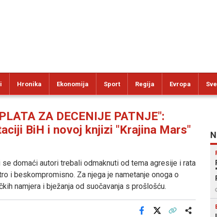
i
Hronika
Ekonomija
Sport
Regija
Evropa
Sve
PLATA ZA DECENIJE PATNJE":
ciji BiH i novoj knjizi "Krajina Mars"
N
i se domaći autori trebali odmaknuti od tema agresije i rata
tro i beskompromisno. Za njega je nametanje onoga o
ičkih namjera i bježanja od suočavanja s prošlošću.