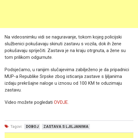
Na videosnimku vidi se naguravanje, tokom kojeg policijski
službenici pokušavaju skinuti zastavu s vozila, dok ih žene
pokušavaju spriječiti. Zastava je na kraju otrgnuta, a žene su
tom prilikom odgurnute.
Podsjećamo, u ranijim slučajevima zabilježeno je da pripadnici
MUP-a Republike Srpske zbog isticanja zastave s ljiljanima
izdaju prekršajne naloge u iznosu od 100 KM te oduzimaju
zastavu.
Video možete pogledati
OVDJE.
Tagovi:
DOBOJ
ZASTAVA S LJILJANIMA