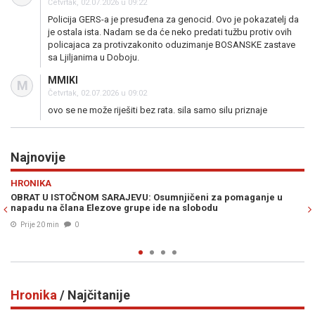
Četvrtak, 02.07.2026 u 09:22
Policija GERS-a je presuđena za genocid. Ovo je pokazatelj da
je ostala ista. Nadam se da će neko predati tužbu protiv ovih
policajaca za protivzakonito oduzimanje BOSANSKE zastave
sa Ljiljanima u Doboju.
MMIKI
M
Četvrtak, 02.07.2026 u 09:02
ovo se ne može riješiti bez rata. sila samo silu priznaje
Najnovije
Previous
N
HRONIKA
VU: Osumnjičeni za pomaganje u
DRAMATIČNO U KONJICU: Vatra izm
upe ide na slobodu
angažman Air Tractora i vojske
Prije 30 min
0
Hronika
/ Najčitanije
Previous
N