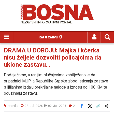
Rat u zalivu 💥
DRAMA U DOBOJU: Majka i kćerka
nisu željele dozvoliti policajcima da
uklone zastavu...
Podsjećamo, u ranijim slučajevima zabilježeno je da
pripadnici MUP-a Republike Srpske zbog isticanja zastave
s ljiljanima izdaju prekršajne naloge u iznosu od 100 KM te
oduzimaju zastavu.
Hronika
02. Jul. 2026
02. Jul. 2026
2
Facebook
X
Kopiraj link
Više