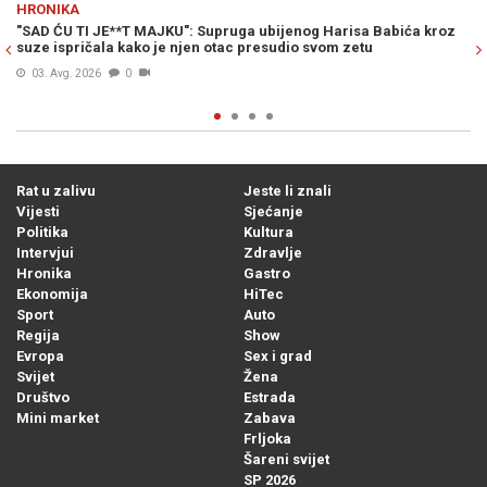
HRONIKA
: Supruga ubijenog Harisa Babića kroz
OVO JE HARIS BABIĆ: Mladić k
jen otac presudio svom zetu
općini Stari Grad ubio punac
03. Avg. 2026
0
Rat u zalivu
Jeste li znali
Vijesti
Sjećanje
Politika
Kultura
Intervjui
Zdravlje
Hronika
Gastro
Ekonomija
HiTec
Sport
Auto
Regija
Show
Evropa
Sex i grad
Svijet
Žena
Društvo
Estrada
Mini market
Zabava
Frljoka
Šareni svijet
SP 2026