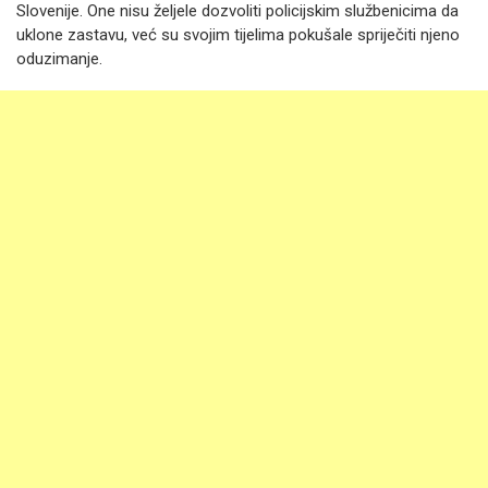
Slovenije. One nisu željele dozvoliti policijskim službenicima da
uklone zastavu, već su svojim tijelima pokušale spriječiti njeno
oduzimanje.