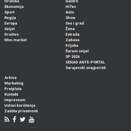
Hronika
Gastro
Ekonomija
HiTec
Sport
Auto
Regija
Show
Evropa
Sex i grad
Svijet
Žena
Društvo
Estrada
Mini market
Zabava
Frljoka
Šareni svijet
SP 2026
SENAD ANTE-PORTAL
Sarajevski snajperisti
Arhiva
Marketing
Pretplata
Kontakt
Impressum
Uslovi korištenja
Zaštita privatnosti