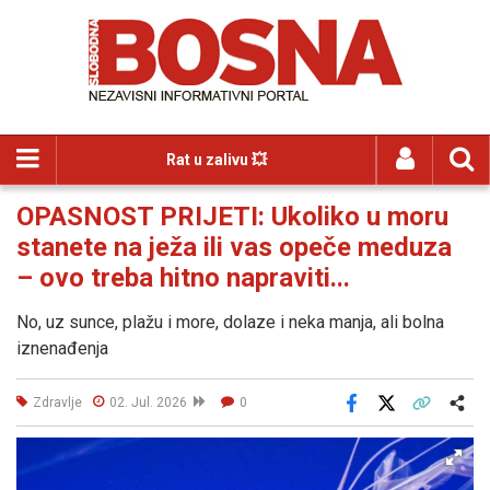
Rat u zalivu 💥
OPASNOST PRIJETI: Ukoliko u moru
stanete na ježa ili vas opeče meduza
– ovo treba hitno napraviti...
No, uz sunce, plažu i more, dolaze i neka manja, ali bolna
iznenađenja
Zdravlje
02. Jul. 2026
0
Facebook
X
Kopiraj link
Više