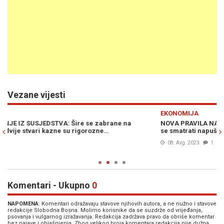
Vezane vijesti
Previous
N
EKONOMIJA
E
NOVA PRAVILA NA JADRANU: Sve što je ostavljeno na plaži može
P
se smatrati napuštenim, zbog ležaljki možete pozvati policiju…
o
J
08. Avg. 2023
1
Komentari - Ukupno
0
NAPOMENA
: Komentari odražavaju stavove njihovih autora, a ne nužno i stavove
redakcije Slobodna Bosna. Molimo korisnike da se suzdrže od vrijeđanja,
psovanja i vulgarnog izražavanja. Redakcija zadržava pravo da obriše komentar
bez najave i objašnjenja. Zbog velikog broja komentara redakcija nije dužna