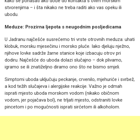
kako se ponašati ako dođe do kontakta s ovim morskim
stvorenjima – i šta nikako ne treba raditi ako vas opeku ili
ubodu.
Meduze: Prozirna ljepota s neugodnim posljedicama
U Jadranu najčešće susrećemo tri vrste otrovnih meduza: uhati
klobuk, morsku mjesečinu i morsko pluće. Iako djeluju nježno,
njihove lovke sadrže žarne stanice koje izbacuju otrov pri
dodiru. Najčešće do uboda dolazi slučajno – dok plivamo,
igramo se ili znatiželjno diramo ono što ne bismo smjeli.
Simptomi uboda uključuju peckanje, crvenilo, mjehuriće i svrbež,
a kod težih slučajeva i alergijske reakcije. Važno je odmah
isprati mjesto uboda morskom vodom (nikako običnom
vodom, jer pojačava bol), ne trljati mjesto, odstraniti lovke
pincetom i po mogućnosti isprati sirćetom ili alkoholom.