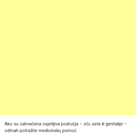
Ako su zahvaćena osjetljiva područja – oči, usta ili genitalije –
odmah potražite medicinsku pomoć.