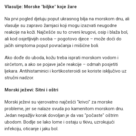
Vlasulje: Morske "biljke" koje žare
Na prvi pogled djeluju poput ukrasnog bilja na morskom dnu, ali
vlasulje su zapravo žarnjaci koji mogu izazvati neugodne
reakcije na koži. Najčešće su to crveni krugovi, osip i blaža bol,
ali kod osjetljivijih osoba – pogotovo djece – može doći do
jačih simptoma poput povraćanja i mišićne boli.
Ako dođe do uboda, kožu treba isprati morskom vodom i
sirćetom, a ako se pojave jače reakcije – odmah posjetiti
ljekara. Antihistaminici i kortikosteroidi se koriste isključivo uz
stručni nadzor.
Morski ježevi: Sitni i oštri
Morski ježevi su vjerovatno najčešći "krivci" za morske
probleme, jer se nalaze svuda po kamenitom morskom dnu.
Jedan nepažljiv korak dovoljan je da vas "počaste" oštrim
ubodom. Bodlje se lako lome i ostaju u tkivu, uzrokujući
infekciju, oticanje i jaku bol.