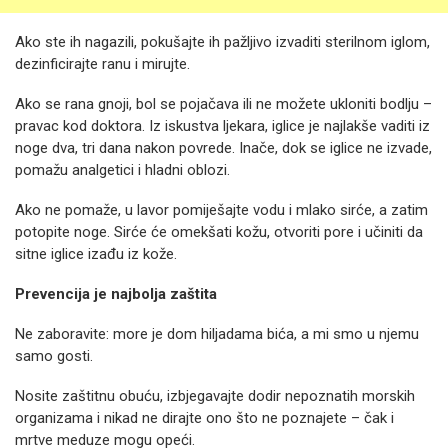
Ako ste ih nagazili, pokušajte ih pažljivo izvaditi sterilnom iglom,
dezinficirajte ranu i mirujte.
Ako se rana gnoji, bol se pojačava ili ne možete ukloniti bodlju –
pravac kod doktora. Iz iskustva ljekara, iglice je najlakše vaditi iz
noge dva, tri dana nakon povrede. Inače, dok se iglice ne izvade,
pomažu analgetici i hladni oblozi.
Ako ne pomaže, u lavor pomiješajte vodu i mlako sirće, a zatim
potopite noge. Sirće će omekšati kožu, otvoriti pore i učiniti da
sitne iglice izađu iz kože.
Prevencija je najbolja zaštita
Ne zaboravite: more je dom hiljadama bića, a mi smo u njemu
samo gosti.
Nosite zaštitnu obuću, izbjegavajte dodir nepoznatih morskih
organizama i nikad ne dirajte ono što ne poznajete – čak i
mrtve meduze mogu opeći.