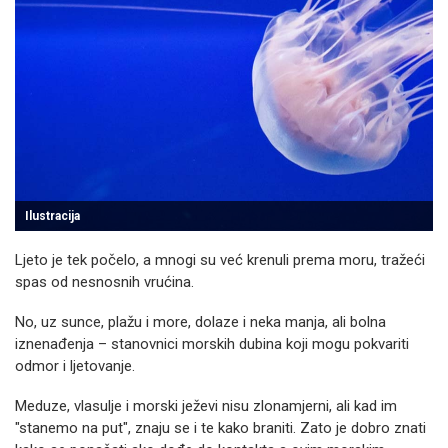
Ilustracija
Ljeto je tek počelo, a mnogi su već krenuli prema moru, tražeći
spas od nesnosnih vrućina.
No, uz sunce, plažu i more, dolaze i neka manja, ali bolna
iznenađenja – stanovnici morskih dubina koji mogu pokvariti
odmor i ljetovanje.
Meduze, vlasulje i morski ježevi nisu zlonamjerni, ali kad im
"stanemo na put", znaju se i te kako braniti. Zato je dobro znati