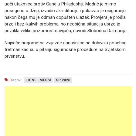
uoči utakmice protiv Gane u Philadephiji. Modrić je mirno
posegnuo u džep, izvadio akreditaciju i pokazao je osiguranju,
nakon čega mu je odmah dopušten ulazak. Provjera je prošla
brzo i bez ikakvih problema, no neobična situacija ubrzo je
privukla veliku pozornost navijača, navodi Slobodna Dalmacija.
Najveće nogometne zvijezde današnjice ne dobivaju poseban
tretman kad su u pitanju sigurnosne procedure na Svjetskom
prvenstvu.
Tagovi:
LIONEL MESSI
SP 2026