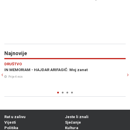
Najnovije
Previous
N
SVIJET
RUSIJA SPREMA OPASAN SCENARIJ?: NATO države strahuju
napada koji bi mogao zapaliti Savez
Prije 6 min
0
Rat u zalivu
Jeste li znali
Vijesti
Sjećanje
Politika
Kultura