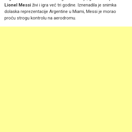
Lionel Messi
živi i igra već tri godine. Iznenadila je snimka
dolaska reprezentacije Argentine u Miami, Messi je morao
proću strogu kontrolu na aerodromu.