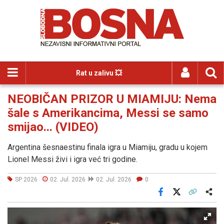
Rat u zalivu 💥
NEOBIČAN PRIZOR U MIAMIJU: Nema
šale s Amerikancima, Messi se samo
smijao... (VIDEO)
Argentina šesnaestinu finala igra u Miamiju, gradu u kojem
Lionel Messi živi i igra već tri godine.
SP 2026
02. Jul. 2026
02. Jul. 2026
0
Facebook
X
Kopiraj link
Više