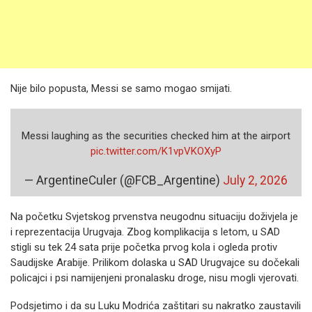
Nije bilo popusta, Messi se samo mogao smijati.
Messi laughing as the securities checked him at the airport
pic.twitter.com/K1vpVKOXyP
— ArgentineCuler (@FCB_Argentine)
July 2, 2026
Na početku Svjetskog prvenstva neugodnu situaciju doživjela je
i reprezentacija Urugvaja. Zbog komplikacija s letom, u SAD
stigli su tek 24 sata prije početka prvog kola i ogleda protiv
Saudijske Arabije. Prilikom dolaska u SAD Urugvajce su dočekali
policajci i psi namijenjeni pronalasku droge, nisu mogli vjerovati.
Podsjetimo i da su Luku Modrića zaštitari su nakratko zaustavili