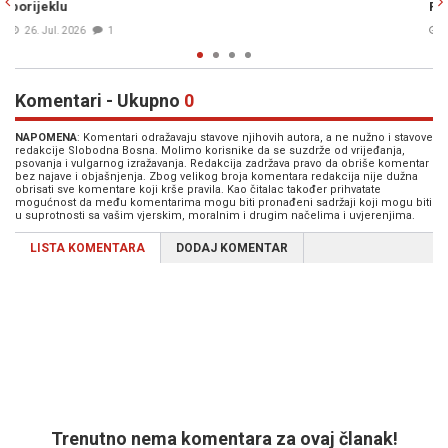
Pogledom je rekao sudiji 'gubimo, daj nam pomozi'" (VIDEO)
23. Jul. 2026
0
Komentari - Ukupno
0
NAPOMENA
: Komentari odražavaju stavove njihovih autora, a ne nužno i stavove
redakcije Slobodna Bosna. Molimo korisnike da se suzdrže od vrijeđanja,
psovanja i vulgarnog izražavanja. Redakcija zadržava pravo da obriše komentar
bez najave i objašnjenja. Zbog velikog broja komentara redakcija nije dužna
obrisati sve komentare koji krše pravila. Kao čitalac također prihvatate
mogućnost da među komentarima mogu biti pronađeni sadržaji koji mogu biti
u suprotnosti sa vašim vjerskim, moralnim i drugim načelima i uvjerenjima.
LISTA KOMENTARA
DODAJ KOMENTAR
Trenutno nema komentara za ovaj članak!