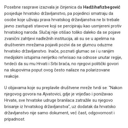
Posebne rasprave izazvala je činjenica da
Hadžihafizbegović
posjeduje hrvatsko državljanstvo, pa pojedinci smatraju da
osobe koje uživaju prava hrvatskog državljanstva ne bi trebale
javno zastupati stavove koji se percipiraju kao usmjereni protiv
hrvatskog naroda. Slučaj nije otišao toliko daleko da se pojave
zvanični zahtjevi nadležnih institucija, ali su se u apelima na
društvenim mrežama pojavili pozivi da se glumcu oduzme
hrvatsko državljanstvo. Inače, poznati glumac se i u ranijim
medijskim istupima nerijetko referisao na odnose unutar regije,
tvrdeći da su mu Hrvati i Srbi braća, no njegovi politički govori
na skupovima poput ovog često nailaze na polarizovane
reakcije.
U objavama koje su preplavile društvene mreže tvrdi se: "Nakon
njegovog govora na Ajvatovici, gdje je vrijeđao i ponižavao
Hrvate, sve hrvatske udruge branilaca zatražile su njegovo
brisanje iz hrvatskog državljanstva", uz dodatak da hrvatsko
državljanstvo nije samo dokument, već čast, odgovornost i
pripadnost.