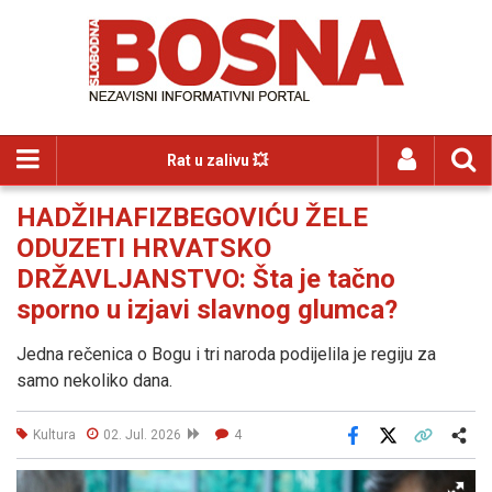
Rat u zalivu 💥
HADŽIHAFIZBEGOVIĆU ŽELE
ODUZETI HRVATSKO
DRŽAVLJANSTVO: Šta je tačno
sporno u izjavi slavnog glumca?
Jedna rečenica o Bogu i tri naroda podijelila je regiju za
samo nekoliko dana.
Kultura
02. Jul. 2026
4
Facebook
X
Kopiraj link
Više