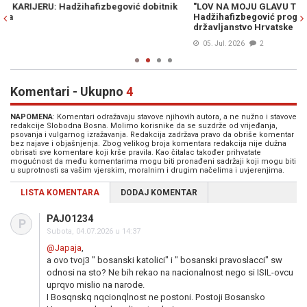
"LOV NA MOJU GLAVU TRAJE GODINAMA": Emir
HA
Hadžihafizbegović progovorio nakon inicijative da mu se oduzme
a 
državljanstvo Hrvatske
05. Jul. 2026
2
Komentari - Ukupno
4
NAPOMENA
: Komentari odražavaju stavove njihovih autora, a ne nužno i stavove
redakcije Slobodna Bosna. Molimo korisnike da se suzdrže od vrijeđanja,
psovanja i vulgarnog izražavanja. Redakcija zadržava pravo da obriše komentar
bez najave i objašnjenja. Zbog velikog broja komentara redakcija nije dužna
obrisati sve komentare koji krše pravila. Kao čitalac također prihvatate
mogućnost da među komentarima mogu biti pronađeni sadržaji koji mogu biti
u suprotnosti sa vašim vjerskim, moralnim i drugim načelima i uvjerenjima.
LISTA KOMENTARA
DODAJ KOMENTAR
PAJO1234
P
Subota, 04.07.2026 u 14:37
@Japaja
,
a ovo tvoj3 " bosanski katolici" i " bosanski pravoslacci" sw
odnosi na sto? Ne bih rekao na nacionalnost nego si ISIL-ovcu
uprqvo mislio na narode.
I Bosqnskq nqcionqlnost ne postoni. Postoji Bosansko