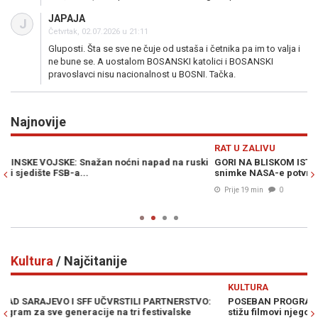
JAPAJA
J
Četvrtak, 02.07.2026 u 21:11
Gluposti. Šta se sve ne čuje od ustaša i četnika pa im to valja i
ne bune se. A uostalom BOSANSKI katolici i BOSANSKI
pravoslavci nisu nacionalnost u BOSNI. Tačka.
Najnovije
Previous
N
RAT U ZALIVU
SV
ki
GORI NA BLISKOM ISTOKU: Snažne eksplozije u Saudijskoj Arabiji,
SI
snimke NASA-e potvrđuju požare...
st
Prije 19 min
0
Kultura
/ Najčitanije
Previous
N
KULTURA
POSEBAN PROGRAM SFF-a POSVEĆEN BÉLI TARRU: U Sarajevo
stižu filmovi njegovih najuspješnijih studenata