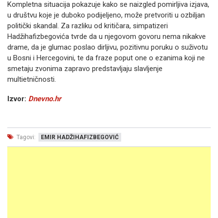
Kompletna situacija pokazuje kako se naizgled pomirljiva izjava,
u društvu koje je duboko podijeljeno, može pretvoriti u ozbiljan
politički skandal. Za razliku od kritičara, simpatizeri
Hadžihafizbegovića tvrde da u njegovom govoru nema nikakve
drame, da je glumac poslao dirljivu, pozitivnu poruku o suživotu
u Bosni i Hercegovini, te da fraze poput one o ezanima koji ne
smetaju zvonima zapravo predstavljaju slavljenje
multietničnosti.
Izvor:
Dnevno.hr
Tagovi:
EMIR HADŽIHAFIZBEGOVIĆ