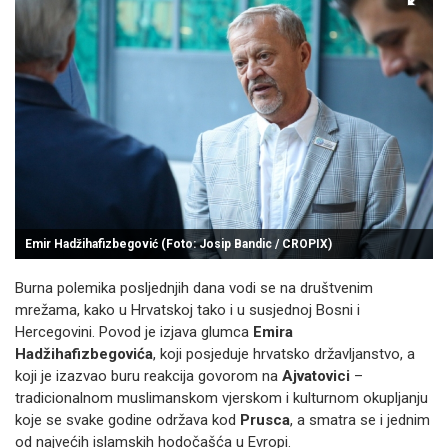
Emir Hadžihafizbegović (Foto: Josip Bandic / CROPIX)
Burna polemika posljednjih dana vodi se na društvenim
mrežama, kako u Hrvatskoj tako i u susjednoj Bosni i
Hercegovini. Povod je izjava glumca
Emira
Hadžihafizbegovića
, koji posjeduje hrvatsko državljanstvo, a
koji je izazvao buru reakcija govorom na
Ajvatovici
–
tradicionalnom muslimanskom vjerskom i kulturnom okupljanju
koje se svake godine održava kod
Prusca
, a smatra se i jednim
od najvećih islamskih hodočašća u Evropi.