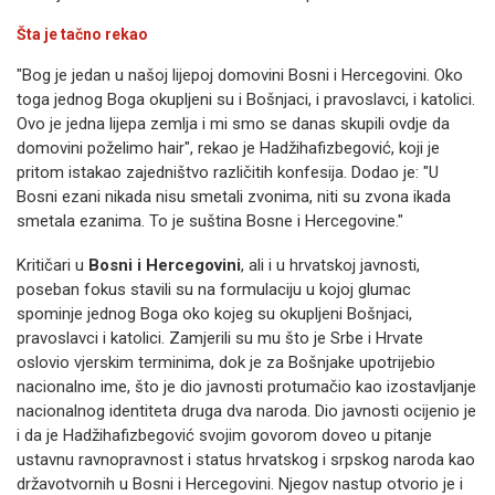
Šta je tačno rekao
"Bog je jedan u našoj lijepoj domovini Bosni i Hercegovini. Oko
toga jednog Boga okupljeni su i Bošnjaci, i pravoslavci, i katolici.
Ovo je jedna lijepa zemlja i mi smo se danas skupili ovdje da
domovini poželimo hair", rekao je Hadžihafizbegović, koji je
pritom istakao zajedništvo različitih konfesija. Dodao je: "U
Bosni ezani nikada nisu smetali zvonima, niti su zvona ikada
smetala ezanima. To je suština Bosne i Hercegovine."
Kritičari u
Bosni i Hercegovini
, ali i u hrvatskoj javnosti,
poseban fokus stavili su na formulaciju u kojoj glumac
spominje jednog Boga oko kojeg su okupljeni Bošnjaci,
pravoslavci i katolici. Zamjerili su mu što je Srbe i Hrvate
oslovio vjerskim terminima, dok je za Bošnjake upotrijebio
nacionalno ime, što je dio javnosti protumačio kao izostavljanje
nacionalnog identiteta druga dva naroda. Dio javnosti ocijenio je
i da je Hadžihafizbegović svojim govorom doveo u pitanje
ustavnu ravnopravnost i status hrvatskog i srpskog naroda kao
državotvornih u Bosni i Hercegovini. Njegov nastup otvorio je i