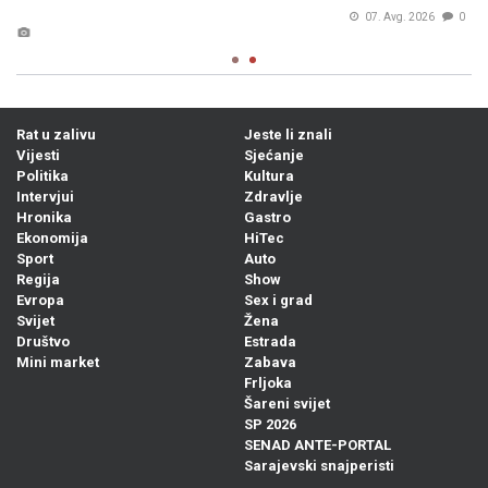
07. Avg. 2026
0
Rat u zalivu
Jeste li znali
Vijesti
Sjećanje
Politika
Kultura
Intervjui
Zdravlje
Hronika
Gastro
Ekonomija
HiTec
Sport
Auto
Regija
Show
Evropa
Sex i grad
Svijet
Žena
Društvo
Estrada
Mini market
Zabava
Frljoka
Šareni svijet
SP 2026
SENAD ANTE-PORTAL
Sarajevski snajperisti