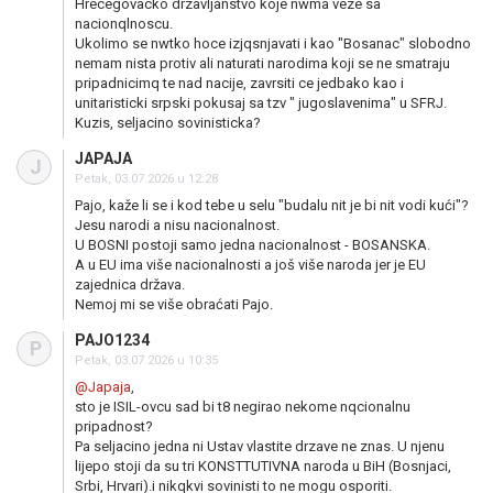
Hrecegovacko drzavljanstvo koje nwma veze sa
nacionqlnoscu.
Ukolimo se nwtko hoce izjqsnjavati i kao "Bosanac" slobodno
nemam nista protiv ali naturati narodima koji se ne smatraju
pripadnicimq te nad nacije, zavrsiti ce jedbako kao i
unitaristicki srpski pokusaj sa tzv " jugoslavenima" u SFRJ.
Kuzis, seljacino sovinisticka?
JAPAJA
J
Petak, 03.07.2026 u 12:28
Pajo, kaže li se i kod tebe u selu "budalu nit je bi nit vodi kući"?
Jesu narodi a nisu nacionalnost.
U BOSNI postoji samo jedna nacionalnost - BOSANSKA.
A u EU ima više nacionalnosti a još više naroda jer je EU
zajednica država.
Nemoj mi se više obraćati Pajo.
PAJO1234
P
Petak, 03.07.2026 u 10:35
@Japaja
,
sto je ISIL-ovcu sad bi t8 negirao nekome nqcionalnu
pripadnost?
Pa seljacino jedna ni Ustav vlastite drzave ne znas. U njenu
lijepo stoji da su tri KONSTTUTIVNA naroda u BiH (Bosnjaci,
Srbi, Hrvari).i nikqkvi sovinisti to ne mogu osporiti.