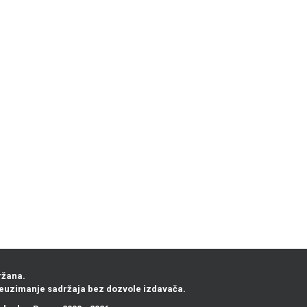
ržana.
euzimanje sadržaja bez dozvole izdavača.