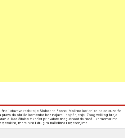
 nužno i stavove redakcije Slobodna Bosna. Molimo korisnike da se suzdrže
va pravo da obriše komentar bez najave i objašnjenja. Zbog velikog broja
 pravila. Kao čitalac također prihvatate mogućnost da među komentarima
im vjerskim, moralnim i drugim načelima i uvjerenjima.