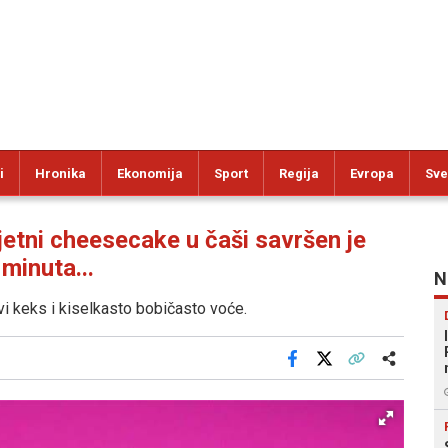
i
Hronika
Ekonomija
Sport
Regija
Evropa
Sve
etni cheesecake u čaši savršen je
minuta...
N
i keks i kiselkasto bobičasto voće.
Facebook
X
Kopiraj link
Više