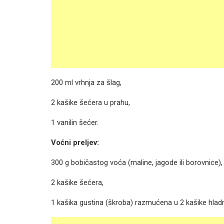
200 ml vrhnja za šlag,
2 kašike šećera u prahu,
1 vanilin šećer.
Voćni preljev:
300 g bobičastog voća (maline, jagode ili borovnice),
2 kašike šećera,
1 kašika gustina (škroba) razmućena u 2 kašike hlad