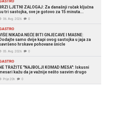
GASTRO
BRZI LJETNI ZALOGAJ: Za današnji ručak ključna
su tri sastojka, sve je gotovo za 15 minuta...
06. Avg. 2026
0
GASTRO
VIŠE NIKADA NEĆE BITI GNJECAVE I MASNE:
Dodajte samo dvije kapi ovog sastojka u jaja za
savršeno hrskave pohovane šnicle
05. Avg. 2026
0
GASTRO
NE TRAŽITE "NAJBOLJI KOMAD MESA": Iskusni
mesari kažu da je važnije nešto sasvim drugo
Prije 20h
0