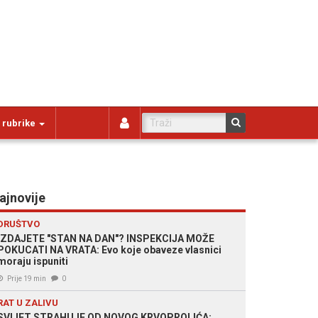
 rubrike
ajnovije
DRUŠTVO
IZDAJETE "STAN NA DAN"? INSPEKCIJA MOŽE
POKUCATI NA VRATA: Evo koje obaveze vlasnici
moraju ispuniti
Prije 19 min
0
RAT U ZALIVU
SVIJET STRAHUJE OD NOVOG KRVOPROLIĆA: