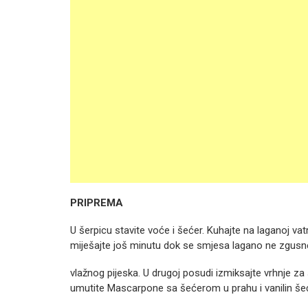
PRIPREMA
U šerpicu stavite voće i šećer. Kuhajte na laganoj vat
miješajte još minutu dok se smjesa lagano ne zgusne u
vlažnog pijeska. U drugoj posudi izmiksajte vrhnje za 
umutite Mascarpone sa šećerom u prahu i vanilin še