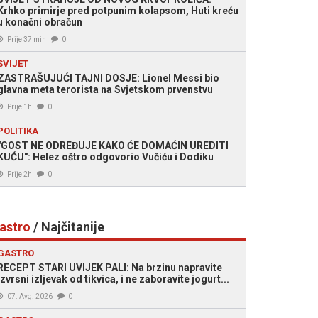
Krhko primirje pred potpunim kolapsom, Huti kreću
u konačni obračun
Prije 37 min
0
SVIJET
ZASTRAŠUJUĆI TAJNI DOSJE: Lionel Messi bio
glavna meta terorista na Svjetskom prvenstvu
Prije 1h
0
POLITIKA
"GOST NE ODREĐUJE KAKO ĆE DOMAĆIN UREDITI
KUĆU": Helez oštro odgovorio Vučiću i Dodiku
Prije 2h
0
astro
/ Najčitanije
GASTRO
RECEPT STARI UVIJEK PALI: Na brzinu napravite
izvrsni izljevak od tikvica, i ne zaboravite jogurt...
07. Avg. 2026
0