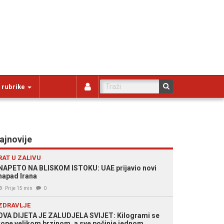
 rubrike
ajnovije
RAT U ZALIVU
NAPETO NA BLISKOM ISTOKU: UAE prijavio novi
napad Irana
Prije 15 min
0
ZDRAVLJE
OVA DIJETA JE ZALUDJELA SVIJET: Kilogrami se
tope velikom brzinom, a sve počinje jednom