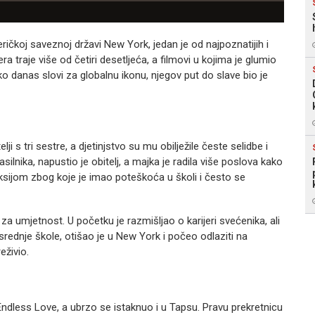
ičkoj saveznoj državi New York, jedan je od najpoznatijih i
ra traje više od četiri desetljeća, a filmovi u kojima je glumio
Iako danas slovi za globalnu ikonu, njegov put do slave bio je
 s tri sestre, a djetinjstvo su mu obilježile česte selidbe i
ilnika, napustio je obitelj, a majka je radila više poslova kako
leksijom zbog koje je imao poteškoća u školi i često se
za umjetnost. U početku je razmišljao o karijeri svećenika, ali
rednje škole, otišao je u New York i počeo odlaziti na
eživio.
Endless Love, a ubrzo se istaknuo i u Tapsu. Pravu prekretnicu