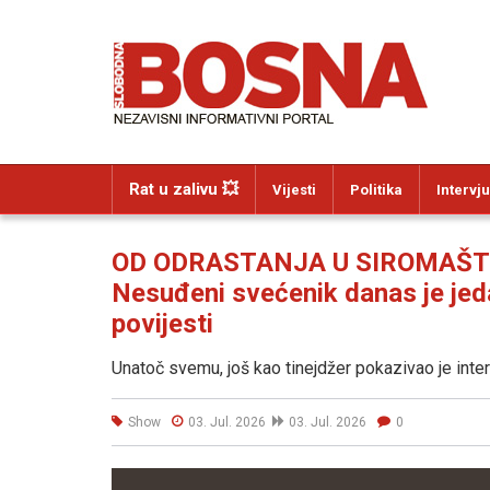
Rat u zalivu 💥
Vijesti
Politika
Intervju
OD ODRASTANJA U SIROMAŠ
Nesuđeni svećenik danas je jed
povijesti
Unatoč svemu, još kao tinejdžer pokazivao je int
Show
03. Jul. 2026
03. Jul. 2026
0