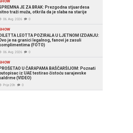
SHOW
SPREMNA JE ZA BRAK: Prezgodna stjuardesa
hitno traži muža, otkrila da je slaba na starije
06. Avg. 2026
0
SHOW
DILETTA LEOTTA POZIRALA U LJETNOM IZDANJU:
Ovo je na granici legalnog, fanovi je zasuli
komplimentima (FOTO)
06. Avg. 2026
0
SHOW
PROŠETAO U ČARAPAMA BAŠČARŠIJOM: Poznati
putopisac iz UAE testirao čistoću sarajevske
kaldrme (VIDEO)
Prije 20h
0