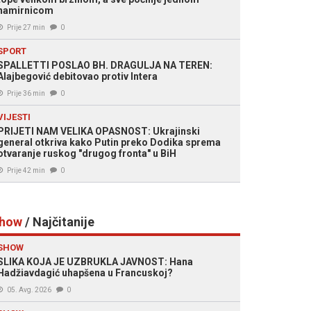
namirnicom
Prije 27 min
0
SPORT
SPALLETTI POSLAO BH. DRAGULJA NA TEREN:
Alajbegović debitovao protiv Intera
Prije 36 min
0
VIJESTI
PRIJETI NAM VELIKA OPASNOST: Ukrajinski
general otkriva kako Putin preko Dodika sprema
otvaranje ruskog "drugog fronta" u BiH
Prije 42 min
0
how
/ Najčitanije
SHOW
SLIKA KOJA JE UZBRUKLA JAVNOST: Hana
Hadžiavdagić uhapšena u Francuskoj?
05. Avg. 2026
0