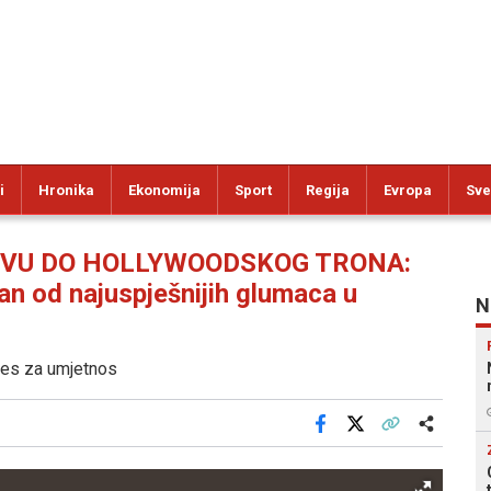
i
Hronika
Ekonomija
Sport
Regija
Evropa
Sve
TVU DO HOLLYWOODSKOG TRONA:
an od najuspješnijih glumaca u
N
eres za umjetnos
Facebook
X
Kopiraj link
Više