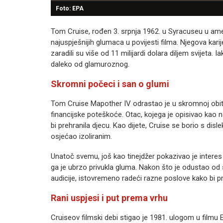
Foto: EPA
Tom Cruise, rođen 3. srpnja 1962. u Syracuseu u amer
najuspješnijih glumaca u povijesti filma. Njegova karije
zaradili su više od 11 milijardi dolara diljem svijeta. 
daleko od glamuroznog.
Skromni počeci i san o glumi
Tom Cruise Mapother IV odrastao je u skromnoj obitelji
financijske poteškoće. Otac, kojega je opisivao kao nas
bi prehranila djecu. Kao dijete, Cruise se borio s dis
osjećao izoliranim.
Unatoč svemu, još kao tinejdžer pokazivao je interes 
ga je ubrzo privukla gluma. Nakon što je odustao od s
audicije, istovremeno radeći razne poslove kako bi pr
Rani uspjesi i put prema vrhu
Cruiseov filmski debi stigao je 1981. ulogom u filmu 