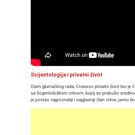
Scijentologija i privatni život
Osim glumačkog rada, Cruiseov privatni život bio je
sa Scijentološkom crkvom, kojoj se pridružio sredino
je postao najpoznatiji i najglasniji član crkve, javno br