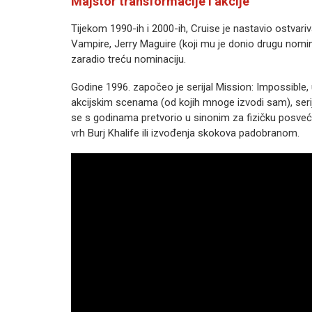
Majstor transformacije i akcije
Tijekom 1990-ih i 2000-ih, Cruise je nastavio ostvari
Vampire, Jerry Maguire (koji mu je donio drugu nomina
zaradio treću nominaciju.
Godine 1996. započeo je serijal Mission: Impossible,
akcijskim scenama (od kojih mnoge izvodi sam), serija 
se s godinama pretvorio u sinonim za fizičku posve
vrh Burj Khalife ili izvođenja skokova padobranom.