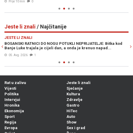
Prije 10 min
0
Jeste li znali
/ Najčitanije
Previous
N
JESTE LI ZNALI
JE
,
BOSANSKI RATNICI DO NOGU POTUKLI NEPRIJATELJE: Bitka kod
NA
Banje Luke trajala je cijeli dan, a onda je krenuo napad...
sa
05. Avg. 2026
1
Rat u zalivu
Jeste li znali
Vijesti
Sjećanje
Politika
Kultura
Intervjui
Zdravlje
Hronika
Gastro
Ekonomija
HiTec
Sport
Auto
Regija
Show
Evropa
Sex i grad