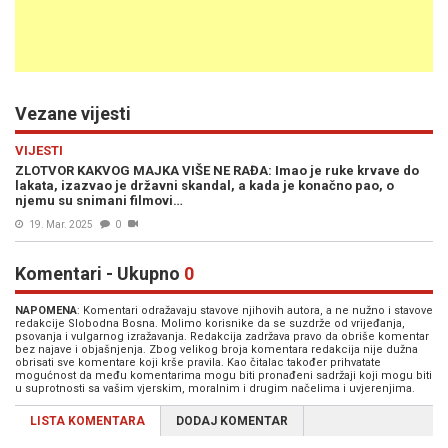
Vezane vijesti
VIJESTI
ZLOTVOR KAKVOG MAJKA VIŠE NE RAĐA: Imao je ruke krvave do
lakata, izazvao je državni skandal, a kada je konačno pao, o
njemu su snimani filmovi…
19. Mar. 2025
0
Komentari - Ukupno
0
NAPOMENA
: Komentari odražavaju stavove njihovih autora, a ne nužno i stavove
redakcije Slobodna Bosna. Molimo korisnike da se suzdrže od vrijeđanja,
psovanja i vulgarnog izražavanja. Redakcija zadržava pravo da obriše komentar
bez najave i objašnjenja. Zbog velikog broja komentara redakcija nije dužna
obrisati sve komentare koji krše pravila. Kao čitalac također prihvatate
mogućnost da među komentarima mogu biti pronađeni sadržaji koji mogu biti
u suprotnosti sa vašim vjerskim, moralnim i drugim načelima i uvjerenjima.
LISTA KOMENTARA
DODAJ KOMENTAR