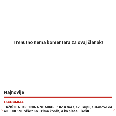
Trenutno nema komentara za ovaj članak!
Najnovije
Previous
N
EKONOMIJA
PO
TRŽIŠTE NEKRETNINA NE MIRUJE: Ko u Sarajevu kupuje stanove od
VU
400.000 KM i više? Ko uzima kredit, a ko plaća u kešu
"D