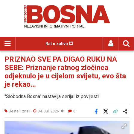
Rat u zalivu 💥
PRIZNAO SVE PA DIGAO RUKU NA
SEBE: Priznanje ratnog zločinca
odjeknulo je u cijelom svijetu, evo šta
je rekao…
"Slobodna Bosna" nastavlja serijal iz povijesti.
Jeste li znali
04. Jul. 2026
0
Facebook
X
Kopiraj link
Više