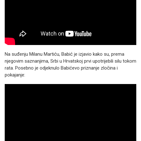
Na suđenju Milanu Martiću, Babić je izjavio kako su, prema
njegovim saznanjima, Srbi u Hrvatskoj prvi upotrijebili silu tokom
rata. Posebno je odjeknulo Babićevo priznanje zločina i
pokajanje: