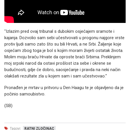
"Izlazim pred ovaj tribunal s dubokim osjećajem sramote i
kajanja. Dozvolio sam sebi učestvovati u progonu najgore vrste
protiv ljudi samo zato što su bili Hrvati, a ne Srbi. Žaljenje koje
osjećam zbog toga je bol s kojim moram živjeti ostatak života.
Molim moju braću Hrvate da oproste braći Srbima. Preklinjem
moj srpski narod da ostavi prošlost iza sebe i okrene se
budućnosti, gdje će dobro, saosjećanje i pravda na neki način
olakšati rezultate zla u kojem sam i sam učestvovao.“
Pronađen je mrtav u pritvoru u Den Haagu te je objavljeno da je
počinio samoubistvo.
(SB)
Tagovi:
RATNI ZLOČINAC