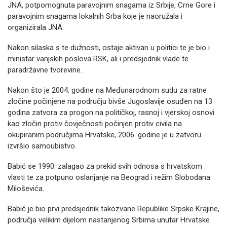
JNA, potpomognuta paravojnim snagama iz Srbije, Crne Gore i
paravojnim snagama lokalnih Srba koje je naoružala i
organizirala JNA.
Nakon silaska s te dužnosti, ostaje aktivan u politici te je bio i
ministar vanjskih poslova RSK, ali i predsjednik vlade te
paradržavne tvorevine.
Nakon što je 2004. godine na Međunarodnom sudu za ratne
zločine počinjene na području bivše Jugoslavije osuđen na 13
godina zatvora za progon na političkoj, rasnoj i vjerskoj osnovi
kao zločin protiv čovječnosti počinjen protiv civila na
okupiranim područjima Hrvatske, 2006. godine je u zatvoru
izvršio samoubistvo.
Babić se 1990. zalagao za prekid svih odnosa s hrvatskom
vlasti te za potpuno oslanjanje na Beograd i režim Slobodana
Miloševića.
Babić je bio prvi predsjednik takozvane Republike Srpske Krajine,
područja velikim dijelom nastanjenog Srbima unutar Hrvatske