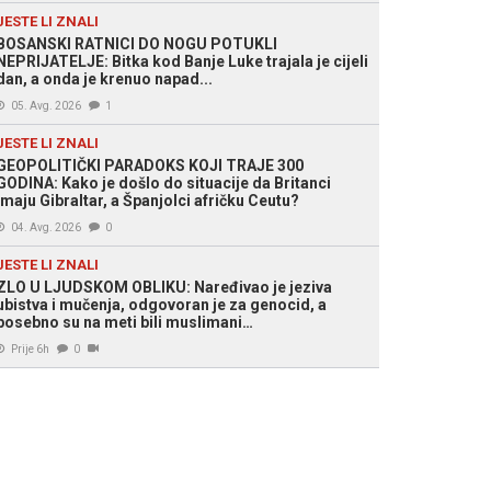
JESTE LI ZNALI
BOSANSKI RATNICI DO NOGU POTUKLI
NEPRIJATELJE: Bitka kod Banje Luke trajala je cijeli
dan, a onda je krenuo napad...
05. Avg. 2026
1
JESTE LI ZNALI
GEOPOLITIČKI PARADOKS KOJI TRAJE 300
GODINA: Kako je došlo do situacije da Britanci
imaju Gibraltar, a Španjolci afričku Ceutu?
04. Avg. 2026
0
JESTE LI ZNALI
ZLO U LJUDSKOM OBLIKU: Naređivao je jeziva
ubistva i mučenja, odgovoran je za genocid, a
posebno su na meti bili muslimani…
Prije 6h
0