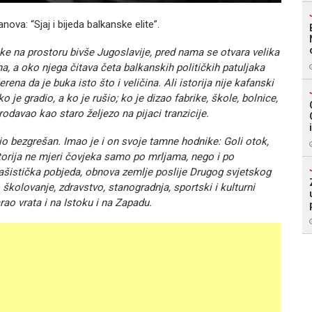
a: “Sjaj i bijeda balkanske elite”.
ke na prostoru bivše Jugoslavije, pred nama se otvara velika
na, a oko njega čitava četa balkanskih političkih patuljaka
ena da je buka isto što i veličina. Ali istorija nije kafanski
 je gradio, a ko je rušio; ko je dizao fabrike, škole, bolnice,
prodavao kao staro željezo na pijaci tranzicije.
 bio bezgrešan. Imao je i on svoje tamne hodnike: Goli otok,
istorija ne mjeri čovjeka samo po mrljama, nego i po
ifašistička pobjeda, obnova zemlje poslije Drugog svjetskog
o školovanje, zdravstvo, stanogradnja, sportski i kulturni
rao vrata i na Istoku i na Zapadu.