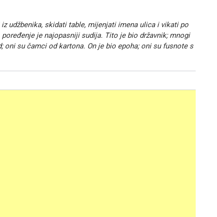
iz udžbenika, skidati table, mijenjati imena ulica i vikati po
A poređenje je najopasniji sudija. Tito je bio državnik; mnogi
; oni su čamci od kartona. On je bio epoha; oni su fusnote s