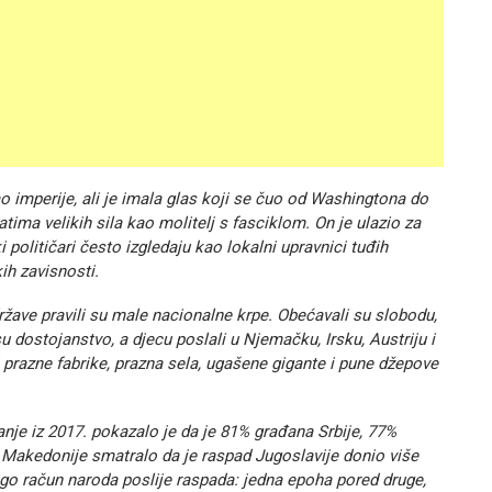
ao imperije, ali je imala glas koji se čuo od Washingtona do
atima velikih sila kao molitelj s fasciklom. On je ulazio za
 političari često izgledaju kao lokalni upravnici tuđih
ih zavisnosti.
države pravili su male nacionalne krpe. Obećavali su slobodu,
dostojanstvo, a djecu poslali u Njemačku, Irsku, Austriju i
i prazne fabrike, prazna sela, ugašene gigante i pune džepove
vanje iz 2017. pokazalo je da je 81% građana Srbije, 77%
 Makedonije smatralo da je raspad Jugoslavije donio više
ego račun naroda poslije raspada: jedna epoha pored druge,