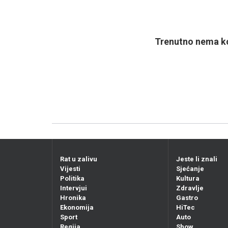
Trenutno nema ko
Rat u zalivu
Jeste li znali
Vijesti
Sjećanje
Politika
Kultura
Intervjui
Zdravlje
Hronika
Gastro
Ekonomija
HiTec
Sport
Auto
Regija
Show