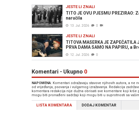
JESTE LI ZNALI
TITO JE OVU PJESMU PREZIRAO: Zabra
naručila
13. Jul. 2026
0
JESTE LI ZNALI
TITOVA MASERKA JE ZAPEČATILA JOV
PRVA DAMA SAMO NA PAPIRU, a Broz 
12. Jul. 2026
0
Komentari - Ukupno
0
NAPOMENA
: Komentari odražavaju stavove njihovih autora, a ne
od vrijeđanja, psovanja i vulgarnog izražavanja. Redakcija zadrža
komentara redakcija nije dužna obrisati sve komentare koji krše
mogu biti pronađeni sadržaji koji mogu biti u suprotnosti sa vaš
LISTA KOMENTARA
DODAJ KOMENTAR