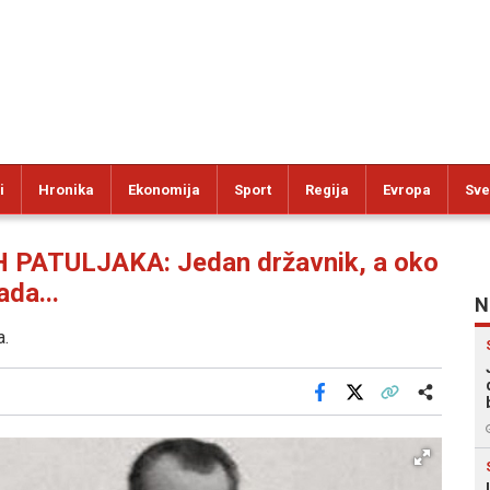
i
Hronika
Ekonomija
Sport
Regija
Evropa
Sve
 PATULJAKA: Jedan državnik, a oko
ada...
N
a.
Facebook
X
Kopiraj link
Više