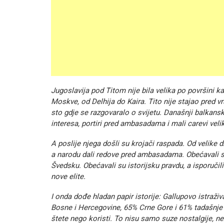
Jugoslavija pod Titom nije bila velika po površini k
Moskve, od Delhija do Kaira. Tito nije stajao pred vr
sto gdje se razgovaralo o svijetu. Današnji balkanski
interesa, portiri pred ambasadama i mali carevi velik
A poslije njega došli su krojači raspada. Od velike 
a narodu dali redove pred ambasadama. Obećavali su 
Švedsku. Obećavali su istorijsku pravdu, a isporučil
nove elite.
I onda dođe hladan papir istorije: Gallupovo istraži
Bosne i Hercegovine, 65% Crne Gore i 61% tadašnje
štete nego koristi. To nisu samo suze nostalgije, n