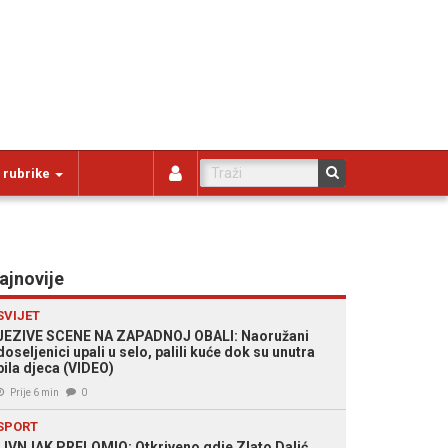
 rubrike
ajnovije
SVIJET
JEZIVE SCENE NA ZAPADNOJ OBALI: Naoružani
doseljenici upali u selo, palili kuće dok su unutra
bila djeca (VIDEO)
Prije 6 min
0
SPORT
LIVNJAK PRELOMIO: Otkriveno gdje Zlato Dalić