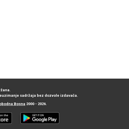
ržana.
euzimanje sadržaja bez dozvole izdavača.
obodna Bosna
2000 - 2026.