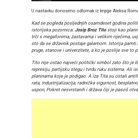
U nastavku donosimo odlomak iz knjige Aleksa Romanov
Kad se pogleda posljednjih osamdeset godina politi
istorijska pozornica:
Josip Broz Tito
stoji kao plani
trči s megafonima, zastavama i velikim riječima, uvjer
sto da se državnik postaje galamom. Istorija pamti ko
pruge, stanove i univerzitete, a ko je poslije sve to 
Tito nije ostao najveći politički simbol zato što je
represiju, partijsku stegu i tvrdu ruku sistema. Ali 
planinama koje je podigao. A iza Tita su ostali ant
rata, industrijalizacija, radnička sigurnost, besplatn
uspon, Pokret nesvrstanih i država čiji je pasoš otva