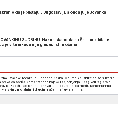
nio da je puštaju u Jugoslaviji, a onda ju je Jovanka
ANKINU SUDBINU: Nakon skandala na Šri Lanci bila je
je više nikada nije gledao istim očima
 nužno i stavove redakcije Slobodna Bosna. Molimo korisnike da se suzdrže
va pravo da obriše komentar bez najave i objašnjenja. Zbog velikog broja
 pravila. Kao čitalac također prihvatate mogućnost da među komentarima
im vjerskim, moralnim i drugim načelima i uvjerenjima.