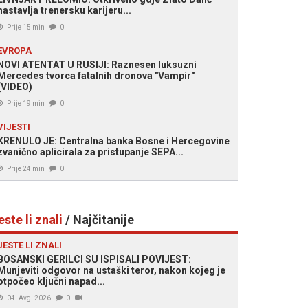
nastavlja trenersku karijeru...
Prije 15 min
0
EVROPA
NOVI ATENTAT U RUSIJI: Raznesen luksuzni
Mercedes tvorca fatalnih dronova "Vampir"
(VIDEO)
Prije 19 min
0
VIJESTI
KRENULO JE: Centralna banka Bosne i Hercegovine
zvanično aplicirala za pristupanje SEPA...
Prije 24 min
0
este li znali
/ Najčitanije
JESTE LI ZNALI
BOSANSKI GERILCI SU ISPISALI POVIJEST:
Munjeviti odgovor na ustaški teror, nakon kojeg je
otpočeo ključni napad...
04. Avg. 2026
0