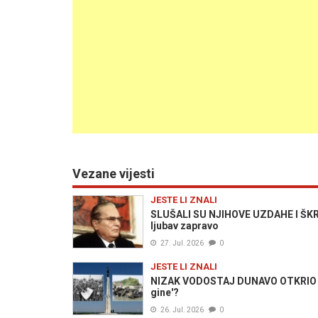
Vezane vijesti
JESTE LI ZNALI
SLUŠALI SU NJIHOVE UZDAHE I ŠKRIP
ljubav zapravo
27. Jul. 2026
0
JESTE LI ZNALI
NIZAK VODOSTAJ DUNAVO OTKRIO KRV
gine'?
26. Jul. 2026
0