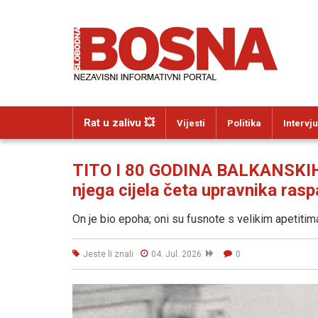
Rat u zalivu 💥
Vijesti
Politika
Intervju
TITO I 80 GODINA BALKANSKIH
njega cijela četa upravnika rasp
On je bio epoha; oni su fusnote s velikim apetitim
Jeste li znali
04. Jul. 2026
0