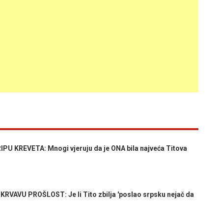
U KREVETA: Mnogi vjeruju da je ONA bila najveća Titova
AVU PROŠLOST: Je li Tito zbilja 'poslao srpsku nejač da