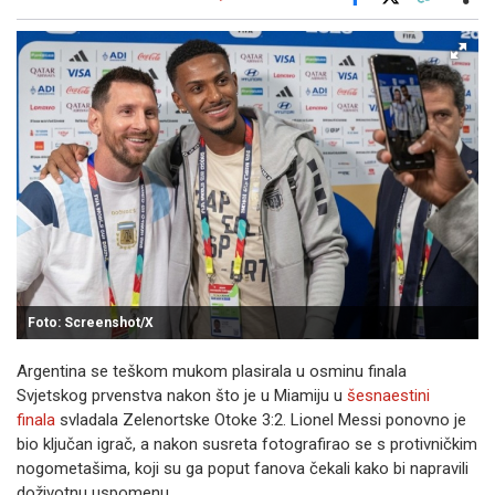
Facebook
X
Kopiraj link
Više
Foto: Screenshot/X
Argentina se teškom mukom plasirala u osminu finala
Svjetskog prvenstva nakon što je u Miamiju u
šesnaestini
finala
svladala Zelenortske Otoke 3:2. Lionel Messi ponovno je
bio ključan igrač, a nakon susreta fotografirao se s protivničkim
nogometašima, koji su ga poput fanova čekali kako bi napravili
doživotnu uspomenu.