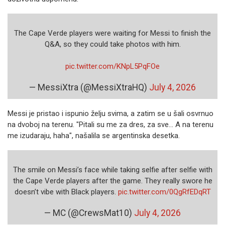
The Cape Verde players were waiting for Messi to finish the
Q&A, so they could take photos with him.
pic.twitter.com/KNpL5PqFOe
— MessiXtra (@MessiXtraHQ)
July 4, 2026
Messi je pristao i ispunio želju svima, a zatim se u šali osvrnuo
na dvoboj na terenu. "Pitali su me za dres, za sve... A na terenu
me izudaraju, haha", našalila se argentinska desetka.
The smile on Messi’s face while taking selfie after selfie with
the Cape Verde players after the game. They really swore he
doesn’t vibe with Black players.
pic.twitter.com/0QgRfEDqRT
— MC (@CrewsMat10)
July 4, 2026