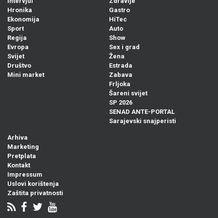
Intervjui
Zdravlje
Hronika
Gastro
Ekonomija
HiTec
Sport
Auto
Regija
Show
Evropa
Sex i grad
Svijet
Žena
Društvo
Estrada
Mini market
Zabava
Frljoka
Šareni svijet
SP 2026
SENAD ANTE-PORTAL
Sarajevski snajperisti
Arhiva
Marketing
Pretplata
Kontakt
Impressum
Uslovi korištenja
Zaštita privatnosti