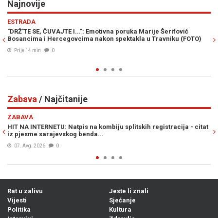
Najnovije
Previous
N
EVROPA
ć
PUTIN ĆE ZIMU PRETVORITI U ORUŽJE: Velika Britanija upozor
FOTO)
saveznike na novu prijetnju Ukrajini
Prije 40 min
0
Zabava
/ Najčitanije
Previous
N
ZABAVA
 - citat
HIT NA INTERNETU: Hercegovac se hvalio da je spavao sa hilj
žena, a ovo je prava istina...
08. Avg. 2026
0
Rat u zalivu
Jeste li znali
Vijesti
Sjećanje
Politika
Kultura