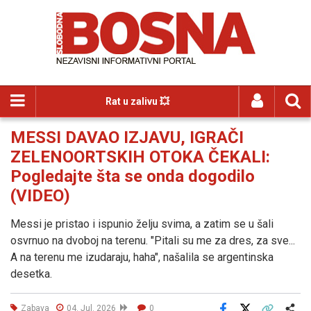
Rat u zalivu 💥
MESSI DAVAO IZJAVU, IGRAČI
ZELENOORTSKIH OTOKA ČEKALI:
Pogledajte šta se onda dogodilo
(VIDEO)
Messi je pristao i ispunio želju svima, a zatim se u šali
osvrnuo na dvoboj na terenu. "Pitali su me za dres, za sve...
A na terenu me izudaraju, haha", našalila se argentinska
desetka.
Zabava
04. Jul. 2026
0