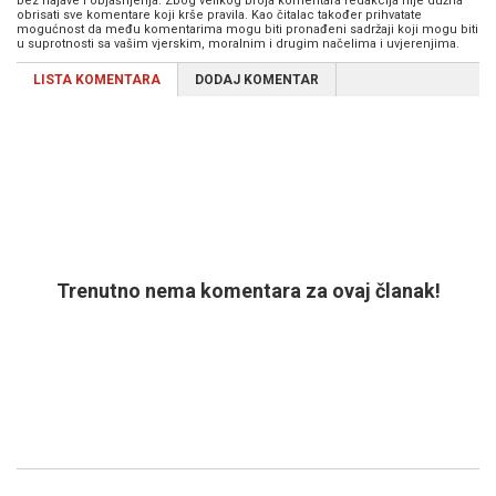
bez najave i objašnjenja. Zbog velikog broja komentara redakcija nije dužna
obrisati sve komentare koji krše pravila. Kao čitalac također prihvatate
mogućnost da među komentarima mogu biti pronađeni sadržaji koji mogu biti
u suprotnosti sa vašim vjerskim, moralnim i drugim načelima i uvjerenjima.
LISTA KOMENTARA
DODAJ KOMENTAR
Trenutno nema komentara za ovaj članak!