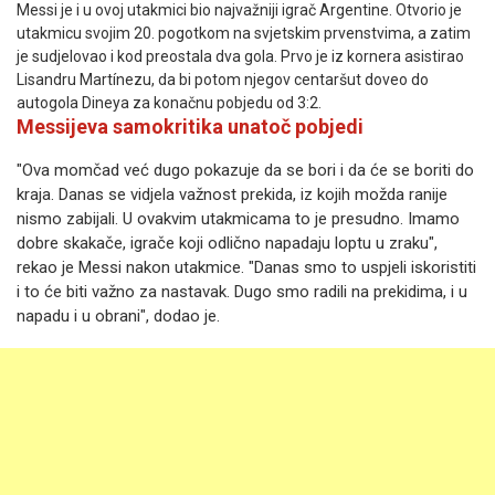
Messi je i u ovoj utakmici bio najvažniji igrač Argentine. Otvorio je
utakmicu svojim 20. pogotkom na svjetskim prvenstvima, a zatim
je sudjelovao i kod preostala dva gola. Prvo je iz kornera asistirao
Lisandru Martínezu, da bi potom njegov centaršut doveo do
autogola Dineya za konačnu pobjedu od 3:2.
Messijeva samokritika unatoč pobjedi
"Ova momčad već dugo pokazuje da se bori i da će se boriti do
kraja. Danas se vidjela važnost prekida, iz kojih možda ranije
nismo zabijali. U ovakvim utakmicama to je presudno. Imamo
dobre skakače, igrače koji odlično napadaju loptu u zraku",
rekao je Messi nakon utakmice. "Danas smo to uspjeli iskoristiti
i to će biti važno za nastavak. Dugo smo radili na prekidima, i u
napadu i u obrani", dodao je.