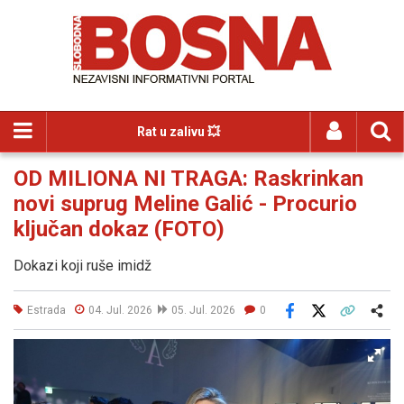
Rat u zalivu 💥
OD MILIONA NI TRAGA: Raskrinkan
novi suprug Meline Galić - Procurio
ključan dokaz (FOTO)
Dokazi koji ruše imidž
Estrada
04. Jul. 2026
05. Jul. 2026
0
Facebook
X
Kopiraj link
Više