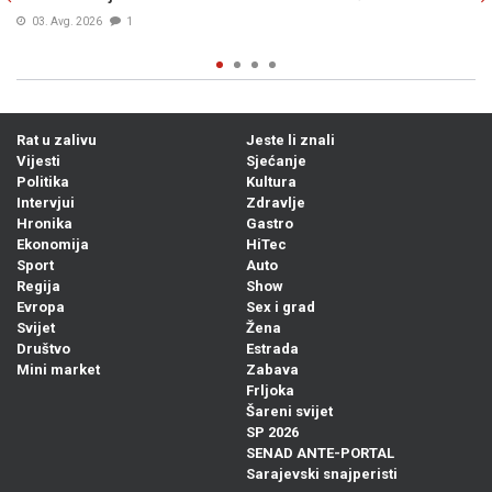
03. Avg. 2026
0
Rat u zalivu
Jeste li znali
Vijesti
Sjećanje
Politika
Kultura
Intervjui
Zdravlje
Hronika
Gastro
Ekonomija
HiTec
Sport
Auto
Regija
Show
Evropa
Sex i grad
Svijet
Žena
Društvo
Estrada
Mini market
Zabava
Frljoka
Šareni svijet
SP 2026
SENAD ANTE-PORTAL
Sarajevski snajperisti