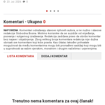
13. Jul. 2026
0
Komentari - Ukupno
0
NAPOMENA
: Komentari odražavaju stavove njihovih autora, a ne nužno i stavove
redakcije Slobodna Bosna. Molimo korisnike da se suzdrže od vrijeđanja,
psovanja i vulgarnog izražavanja. Redakcija zadržava pravo da obriše komentar
bez najave i objašnjenja. Zbog velikog broja komentara redakcija nije dužna
obrisati sve komentare koji krše pravila. Kao čitalac također prihvatate
mogućnost da među komentarima mogu biti pronađeni sadržaji koji mogu biti
u suprotnosti sa vašim vjerskim, moralnim i drugim načelima i uvjerenjima.
LISTA KOMENTARA
DODAJ KOMENTAR
Trenutno nema komentara za ovaj članak!