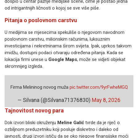
dospio u centar pažnje medijske scene, čime je postao jedna
od intrigantnijih ličnosti o kojoj se sve više piše.
Pitanja o poslovnom carstvu
U medijima se mjesecima spekuliše o njegovom navodnom
poslovnom carstvu, milionskim računima, luksuznim
investicijama i nekretninama širom svijeta. Ipak, uprkos takvom
imidžu, dostupni podaci otvaraju određena pitanja. Kada se
lokacija firmi unese u
Google Maps
, može se vidjeti objekat
skromnijeg izgleda.
Firma Melininog novog muža
pic.twitter.com/9yrFwheMGQ
— Silvana (@Silvana71376830)
May 8, 2026
Tajnovitost novog para
Dok izvori bliski okruženju
Meline Galić
tvrde da je riječ o
ozbiljnom preduzetniku koji posluje diskretno i daleko od
javnosti, drugi izvori ističu da se oko njegove finansijske moći