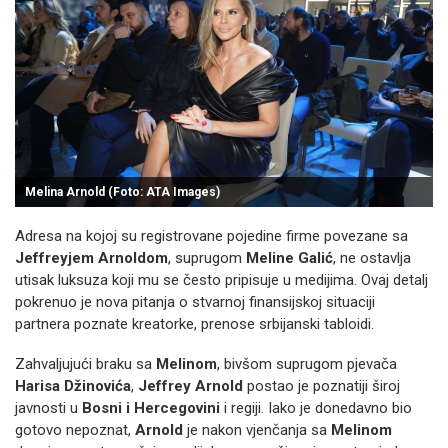
Melina Arnold (Foto: ATA Images)
Adresa na kojoj su registrovane pojedine firme povezane sa
Jeffreyjem Arnoldom
, suprugom
Meline Galić
, ne ostavlja
utisak luksuza koji mu se često pripisuje u medijima. Ovaj detalj
pokrenuo je nova pitanja o stvarnoj finansijskoj situaciji
partnera poznate kreatorke, prenose srbijanski tabloidi.
Zahvaljujući braku sa
Melinom
, bivšom suprugom pjevača
Harisa Džinovića
,
Jeffrey Arnold
postao je poznatiji široj
javnosti u
Bosni i Hercegovini
i regiji. Iako je donedavno bio
gotovo nepoznat,
Arnold
je nakon vjenčanja sa
Melinom