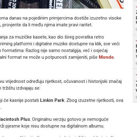
doma danas na pojedinim primjercima dostiže izuzetno visoke
, provjerite da li među njima imate pravi raritet.
vanja za muzičke kasete, kao dio
šireg povratka retro
triming platformi i digitalne muzike dostupne na klik, sve veći
im formatima. Razlog nije samo nostalgija, već i o
sjećaj
gitalni format ne može u potpunosti zamijeniti, piše
Mondo.
u vrijednost određuju rijetkost, očuvanost i historijski značaj
tržištu izdvajaju se:
i će kasnije postati
Linkin Park
. Zbog izuzetne rijetkosti, ova
.
acintosh Plus
. Originalnu verziju gotovo je nemoguće
drži pjesme
koje nisu dostupne na digitalnom albumu.