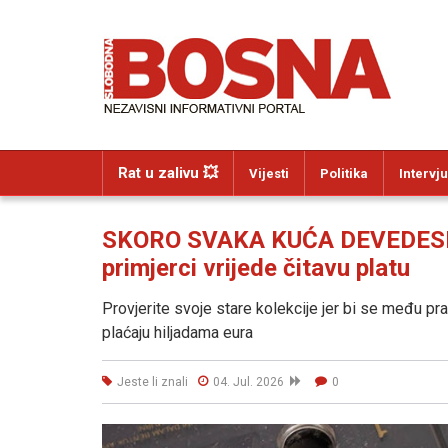
Rat u zalivu 💥
Vijesti
Politika
Intervju
SKORO SVAKA KUĆA DEVEDESET
primjerci vrijede čitavu platu
Provjerite svoje stare kolekcije jer bi se među pr
plaćaju hiljadama eura
Jeste li znali
04. Jul. 2026
0