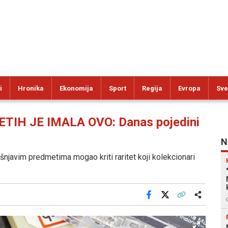
i
Hronika
Ekonomija
Sport
Regija
Evropa
Sve
IH JE IMALA OVO: Danas pojedini
N
ašnjavim predmetima mogao kriti raritet koji kolekcionari
Facebook
X
Kopiraj link
Više