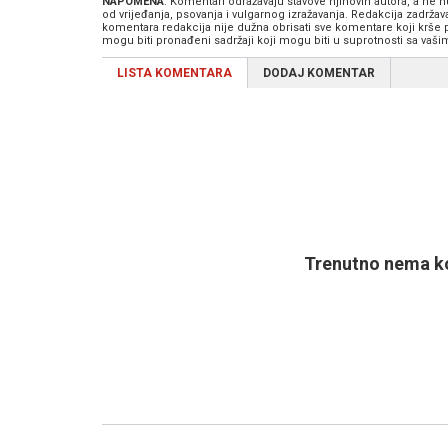
NAPOMENA
: Komentari odražavaju stavove njihovih autora, a ne
od vrijeđanja, psovanja i vulgarnog izražavanja. Redakcija zadrža
komentara redakcija nije dužna obrisati sve komentare koji krše
mogu biti pronađeni sadržaji koji mogu biti u suprotnosti sa vaš
LISTA KOMENTARA
DODAJ KOMENTAR
Trenutno nema ko