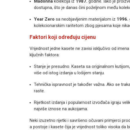
Madonna
kolekcija iz
1987.
godine. Iako je proizve
dostupna, što je danas čini poželjnom među kolek
Year Zero
sa neobjavljenim mater
ijalom iz
1996.
kolekcionarskim raritetom zbog pjesama koje nikad
Faktori koji određuju cijenu
Vrijednost jedne kasete
ne zavisi isključivo od imen
ključnih faktora:
Stanje je presudno. Kaseta sa originalnom kutijom,
više od istog izdanja u lošijem stanju.
Tehnička ispravnost je također važna. Ako se traka
raste.
Rijetkost izdanja i popularnost izvođača igraju veli
najviše iznose na aukcijama.
Neki izuzetno rijetki i savršeno očuvani primjerci 
a postoje i kasete čija je vrijednost toliko visoka da 