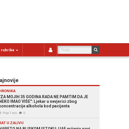
 rubrike
ajnovije
HRONIKA
"ZA MOJIH 35 GODINA RADA NE PAMTIM DA JE
NEKO IMAO VIŠE": Ljekar u nevjerici zbog
koncentracije alkohola kod pacijenta
Prije 7 min
0
RAT U ZALIVU
NAPETO NA BLISKOM ISTOKU: UAE prijavio novi