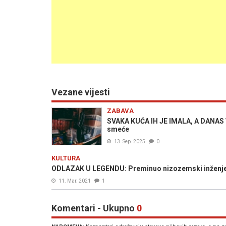
Vezane vijesti
ZABAVA
SVAKA KUĆA IH JE IMALA, A DANAS V
smeće
13. Sep. 2025
0
KULTURA
ODLAZAK U LEGENDU: Preminuo nizozemski inženjer č
11. Mar. 2021
1
Komentari - Ukupno
0