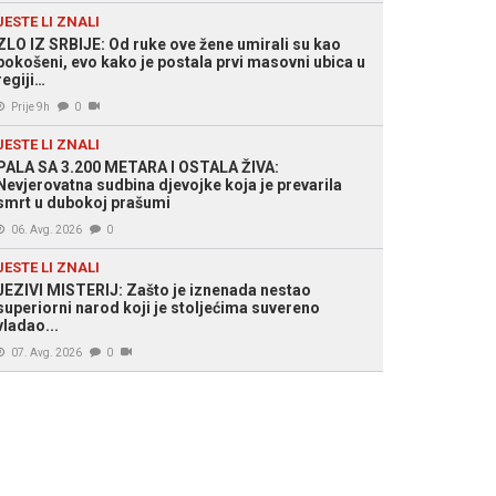
JESTE LI ZNALI
ZLO IZ SRBIJE: Od ruke ove žene umirali su kao
pokošeni, evo kako je postala prvi masovni ubica u
regiji…
Prije 9h
0
JESTE LI ZNALI
PALA SA 3.200 METARA I OSTALA ŽIVA:
Nevjerovatna sudbina djevojke koja je prevarila
smrt u dubokoj prašumi
06. Avg. 2026
0
JESTE LI ZNALI
JEZIVI MISTERIJ: Zašto je iznenada nestao
superiorni narod koji je stoljećima suvereno
vladao...
07. Avg. 2026
0