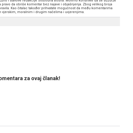
 nužno i stavove redakcije Slobodna Bosna. Molimo korisnike da se suzdrže
va pravo da obriše komentar bez najave i objašnjenja. Zbog velikog broja
 pravila. Kao čitalac također prihvatate mogućnost da među komentarima
im vjerskim, moralnim i drugim načelima i uvjerenjima.
mentara za ovaj članak!