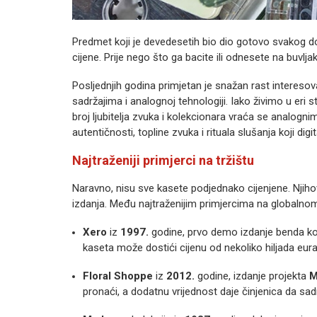
Predmet koji je devedesetih bio dio gotovo svakog 
cijene. Prije nego što ga bacite ili odnesete na buvljak
Posljednjih godina primjetan je snažan rast intereso
sadržajima i analognoj tehnologiji. Iako živimo u eri s
broj ljubitelja zvuka i kolekcionara vraća se analogn
autentičnosti, topline zvuka i rituala slušanja koji di
Najtraženiji primjerci na tržištu
Naravno, nisu sve kasete podjednako cijenjene. Njihov
izdanja. Među najtraženijim primjercima na globalnom 
Xero
iz
1997.
godine, prvo demo izdanje benda koj
kaseta može dostići cijenu od nekoliko hiljada eura
Floral Shoppe
iz
2012.
godine, izdanje projekta
M
pronaći, a dodatnu vrijednost daje činjenica da sa