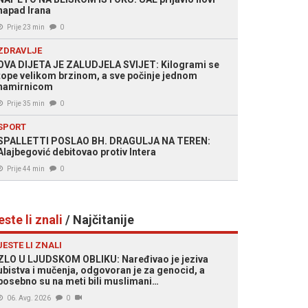
napad Irana
Prije 23 min
0
ZDRAVLJE
OVA DIJETA JE ZALUDJELA SVIJET: Kilogrami se
tope velikom brzinom, a sve počinje jednom
namirnicom
Prije 35 min
0
SPORT
SPALLETTI POSLAO BH. DRAGULJA NA TEREN:
Alajbegović debitovao protiv Intera
Prije 44 min
0
este li znali
/ Najčitanije
JESTE LI ZNALI
ZLO U LJUDSKOM OBLIKU: Naređivao je jeziva
ubistva i mučenja, odgovoran je za genocid, a
posebno su na meti bili muslimani…
06. Avg. 2026
0