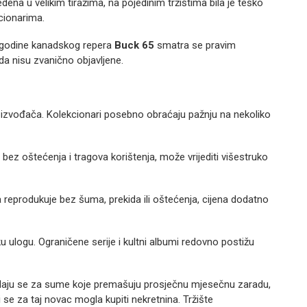
dena u velikim tiražima, na pojedinim tržištima bila je teško
cionarima.
godine kanadskog repera
Buc
k 65
smatra se pravim
a nisu zvanično objavljene.
a izvođača. Kolekcionari posebno obraćaju pažnju na nekoliko
 bez oštećenja i tragova koriš
tenja, može vrijediti višestruko
 reprodukuje bez šuma, prekida ili oštećenja, cijena dodatno
ku ulogu. Ograničene serije i kultni albumi redovno postižu
prodaju se za sume koje premašuju prosječnu mjesečnu zaradu,
bi se za taj novac mogla kupiti nekretnina. Tržište