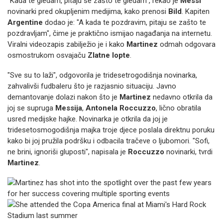
"Kada te gledam, pitaju se zašto te gledam", rekao je
Messi
novinarki pred okupljenim medijima, kako prenosi
Bild
. Kapiten
Argentine
dodao je: "A kada te pozdravim, pitaju se zašto te
pozdravljam", čime je praktično ismijao nagađanja na internetu.
Viralni videozapis zabilježio je i kako
Martinez
odmah odgovara
osmostrukom osvajaču
Zlatne lopte
.
"Sve su to laži", odgovorila je tridesetrogodišnja novinarka,
zahvalivši fudbaleru što je razjasnio situaciju. Javno
demantovanje dolazi nakon što je
Martinez
nedavno otkrila da
joj se supruga
Messija
,
Antonela Roccuzzo
, lično obratila
usred medijske hajke. Novinarka je otkrila da joj je
tridesetosmogodišnja majka troje djece poslala direktnu poruku
kako bi joj pružila podršku i odbacila tračeve o ljubomori. "Sofi,
ne brini, ignoriši gluposti", napisala je
Roccuzzo
novinarki, tvrdi
Martinez
.