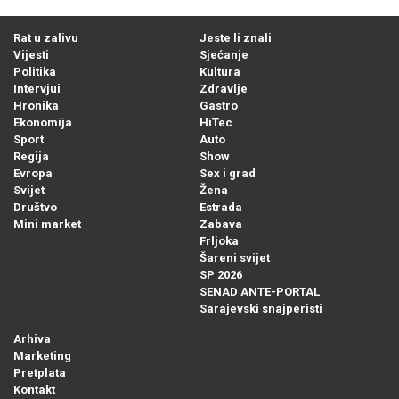
Rat u zalivu
Jeste li znali
Vijesti
Sjećanje
Politika
Kultura
Intervjui
Zdravlje
Hronika
Gastro
Ekonomija
HiTec
Sport
Auto
Regija
Show
Evropa
Sex i grad
Svijet
Žena
Društvo
Estrada
Mini market
Zabava
Frljoka
Šareni svijet
SP 2026
SENAD ANTE-PORTAL
Sarajevski snajperisti
Arhiva
Marketing
Pretplata
Kontakt