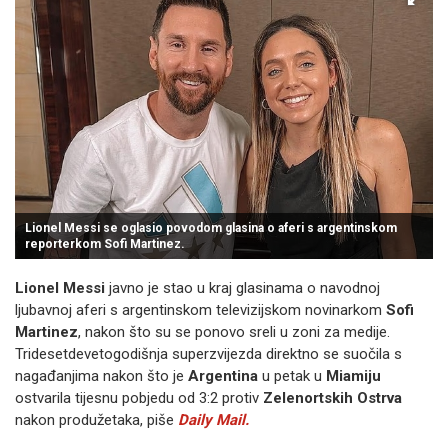
Lionel Messi se oglasio povodom glasina o aferi s argentinskom
reporterkom Sofi Martinez.
Lionel Messi
javno je stao u kraj glasinama o navodnoj
ljubavnoj aferi s argentinskom televizijskom novinarkom
Sofi
Martinez
, nakon što su se ponovo sreli u zoni za medije.
Tridesetdevetogodišnja superzvijezda direktno se suočila s
nagađanjima nakon što je
Argentina
u petak u
Miamiju
ostvarila tijesnu pobjedu od 3:2 protiv
Zelenortskih Ostrva
nakon produžetaka, piše
Daily Mail.