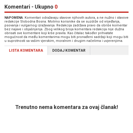
Komentari - Ukupno
0
NAPOMENA
: Komentari odražavaju stavove njihovih autora, a ne nužno i stavove
redakcije Slobodna Bosna. Molimo korisnike da se suzdrže od vrijeđanja,
psovanja i vulgarnog izražavanja. Redakcija zadržava pravo da obriše komentar
bez najave i objašnjenja. Zbog velikog broja komentara redakcija nije dužna
obrisati sve komentare koji krše pravila. Kao čitalac također prihvatate
mogućnost da među komentarima mogu biti pronađeni sadržaji koji mogu biti
u suprotnosti sa vašim vjerskim, moralnim i drugim načelima i uvjerenjima.
LISTA KOMENTARA
DODAJ KOMENTAR
Trenutno nema komentara za ovaj članak!