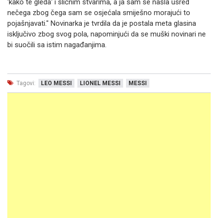
'kako te gleda' i sličnim stvarima, a ja sam se našla usred
nečega zbog čega sam se osjećala smiješno morajući to
pojašnjavati." Novinarka je tvrdila da je postala meta glasina
isključivo zbog svog pola, napominjući da se muški novinari ne
bi suočili sa istim nagađanjima.
Tagovi:
LEO MESSI
LIONEL MESSI
MESSI