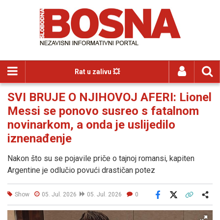
Rat u zalivu 💥
SVI BRUJE O NJIHOVOJ AFERI: Lionel
Messi se ponovo susreo s fatalnom
novinarkom, a onda je uslijedilo
iznenađenje
Nakon što su se pojavile priče o tajnoj romansi, kapiten
Argentine je odlučio povući drastičan potez
Show
05. Jul. 2026
05. Jul. 2026
0
Facebook
X
Kopiraj link
Više