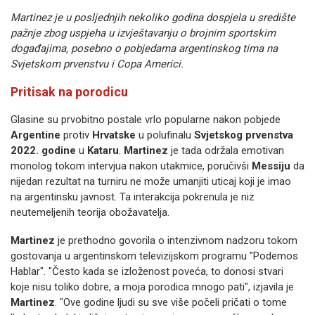
Martinez je u posljednjih nekoliko godina dospjela u središte
pažnje zbog uspjeha u izvještavanju o brojnim sportskim
događajima, posebno o pobjedama argentinskog tima na
Svjetskom prvenstvu i Copa Americi.
Pritisak na porodicu
Glasine su prvobitno postale vrlo popularne nakon pobjede
Argentine
protiv
Hrvatske
u polufinalu
Svjetskog prvenstva
2022. godine
u
Kataru
.
Martinez
je tada održala emotivan
monolog tokom intervjua nakon utakmice, poručivši
Messiju
da
nijedan rezultat na turniru ne može umanjiti uticaj koji je imao
na argentinsku javnost. Ta interakcija pokrenula je niz
neutemeljenih teorija obožavatelja.
Martinez
je prethodno govorila o intenzivnom nadzoru tokom
gostovanja u argentinskom televizijskom programu "Podemos
Hablar". "Često kada se izloženost poveća, to donosi stvari
koje nisu toliko dobre, a moja porodica mnogo pati", izjavila je
Martinez
. "Ove godine ljudi su sve više počeli pričati o tome