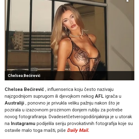
Chelsea Bećirević
Chelsea Bećirević
, influenserica koju često nazivaju
najzgodnijom suprugom ili djevojkom nekog
AFL
igrača u
Australiji
, ponovno je privukla veliku pažnju nakon što je
pozirala u izazovnom prozirnom donjem rublju za potrebe
novog fotografiranja. Dvadesetčetverogodišnjakinja je u utorak
na
Instagramu
podijelila seriju provokativnih fotografija koje su
ostavile malo toga mašti, piše
Daily Mail.