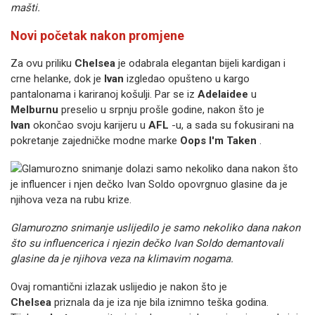
mašti.
Novi početak nakon promjene
Za ovu priliku
Chelsea
je odabrala elegantan bijeli kardigan i
crne helanke, dok je
Ivan
izgledao opušteno u kargo
pantalonama i kariranoj košulji. Par se iz
Adelaidee
u
Melburnu
preselio u srpnju prošle godine, nakon što je
Ivan
okončao svoju karijeru u
AFL
-u, a sada su fokusirani na
pokretanje zajedničke modne marke
Oops I'm Taken
.
Glamurozno snimanje uslijedilo je samo nekoliko dana nakon
što su influencerica i njezin dečko Ivan Soldo demantovali
glasine da je njihova veza na klimavim nogama.
Ovaj romantični izlazak uslijedio je nakon što je
Chelsea
priznala da je iza nje bila iznimno teška godina.