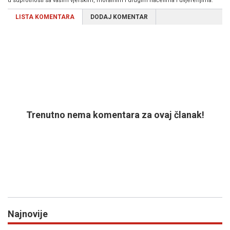
u suprotnosti sa vašim vjerskim, moralnim i drugim načelima i uvjerenjima.
LISTA KOMENTARA
DODAJ KOMENTAR
Trenutno nema komentara za ovaj članak!
Najnovije
Previous
N