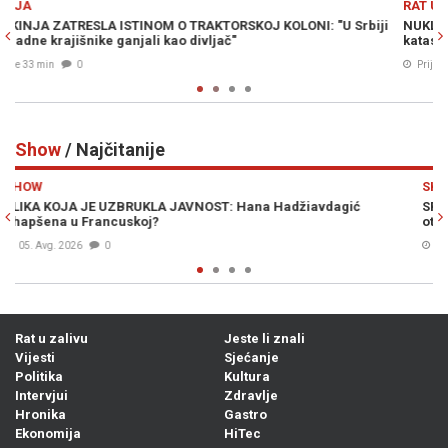
RAT U ZALIVU
rbiji
NUKLEARNA OPCIJA NA STOLU: Wilkerson upozorava na
katastrofalan scenario u ratu sa Iranom
Prije 47 min
0
Show
/ Najčitanije
Previous
N
SHOW
SPREMNA JE ZA BRAK: Prezgodna stjuardesa hitno traži muža
otkrila da je slaba na starije
Prije 7h
0
Rat u zalivu
Jeste li znali
Vijesti
Sjećanje
Politika
Kultura
Intervjui
Zdravlje
Hronika
Gastro
Ekonomija
HiTec