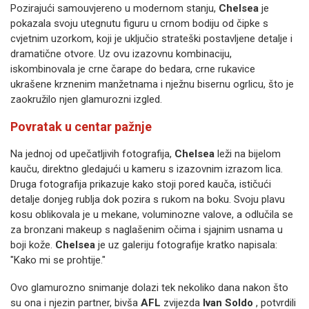
Pozirajući samouvjereno u modernom stanju,
Chelsea
je
pokazala svoju utegnutu figuru u crnom bodiju od čipke s
cvjetnim uzorkom, koji je uključio strateški postavljene detalje i
dramatične otvore. Uz ovu izazovnu kombinaciju,
iskombinovala je crne čarape do bedara, crne rukavice
ukrašene krznenim manžetnama i nježnu bisernu ogrlicu, što je
zaokružilo njen glamurozni izgled.
Povratak u centar pažnje
Na jednoj od upečatljivih fotografija,
Chelsea
leži na bijelom
kauču, direktno gledajući u kameru s izazovnim izrazom lica.
Druga fotografija prikazuje kako stoji pored kauča, ističući
detalje donjeg rublja dok pozira s rukom na boku. Svoju plavu
kosu oblikovala je u mekane, voluminozne valove, a odlučila se
za bronzani makeup s naglašenim očima i sjajnim usnama u
boji kože.
Chelsea
je uz galeriju fotografije kratko napisala:
"Kako mi se prohtije."
Ovo glamurozno snimanje dolazi tek nekoliko dana nakon što
su ona i njezin partner, bivša
AFL
zvijezda
Ivan Soldo
, potvrdili