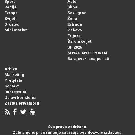
Sport
Auto
Regija
Show
Evropa
Sex i grad
Svijet
Žena
Društvo
Estrada
Mini market
Zabava
Frljoka
Šareni svijet
SP 2026
SENAD ANTE-PORTAL
Sarajevski snajperisti
Arhiva
Marketing
Pretplata
Kontakt
Impressum
Uslovi korištenja
Zaštita privatnosti
Sva prava zadržana.
Zabranjeno preuzimanje sadržaja bez dozvole izdavača.