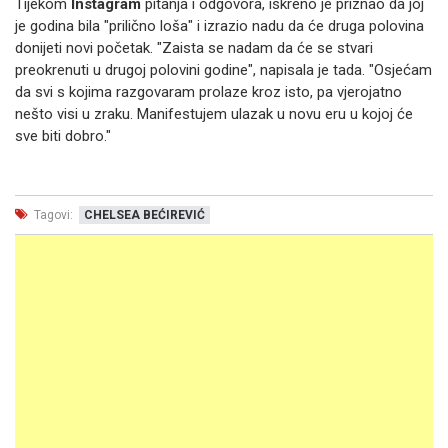
Tijekom
Instagram
pitanja i odgovora, iskreno je priznao da joj
je godina bila "prilično loša" i izrazio nadu da će druga polovina
donijeti novi početak. "Zaista se nadam da će se stvari
preokrenuti u drugoj polovini godine", napisala je tada. "Osjećam
da svi s kojima razgovaram prolaze kroz isto, pa vjerojatno
nešto visi u zraku. Manifestujem ulazak u novu eru u kojoj će
sve biti dobro."
Tagovi:
CHELSEA BEĆIREVIĆ