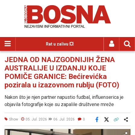
Rat u zalivu 💥
JEDNA OD NAJZGODNIJIH ŽENA
AUSTRALIJE U IZDANJU KOJE
POMIČE GRANICE: Bećirevićka
pozirala u izazovnom rublju (FOTO)
Nakon što je njen partner napustio fudbal, influenserica je
objavila fotografije koje su zapalile društvene mreže
Show
05. Jul. 2026
06. Jul. 2026
0
Facebook
X
Kopiraj link
Više