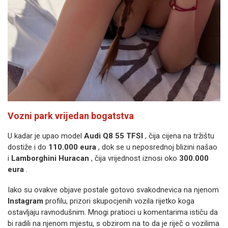
Vozni park vrijedan bogatstva
U kadar je upao model
Audi Q8 55 TFSI
, čija cijena na tržištu
dostiže i do
110.000 eura
, dok se u neposrednoj blizini našao
i
Lamborghini Huracan
, čija vrijednost iznosi oko
300.000
eura
.
Iako su ovakve objave postale gotovo svakodnevica na njenom
Instagram
profilu, prizori skupocjenih vozila rijetko koga
ostavljaju ravnodušnim. Mnogi pratioci u komentarima ističu da
bi radili na njenom mjestu, s obzirom na to da je riječ o vozilima