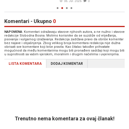
06. Jul. 2026
0
Komentari - Ukupno
0
NAPOMENA
: Komentari odražavaju stavove njihovih autora, a ne nužno i stavove
redakcije Slobodna Bosna. Molimo korisnike da se suzdrže od vrijeđanja,
psovanja i vulgarnog izražavanja. Redakcija zadržava pravo da obriše komentar
bez najave i objašnjenja. Zbog velikog broja komentara redakcija nije dužna
obrisati sve komentare koji krše pravila. Kao čitalac također prihvatate
mogućnost da među komentarima mogu biti pronađeni sadržaji koji mogu biti
u suprotnosti sa vašim vjerskim, moralnim i drugim načelima i uvjerenjima.
LISTA KOMENTARA
DODAJ KOMENTAR
Trenutno nema komentara za ovaj članak!