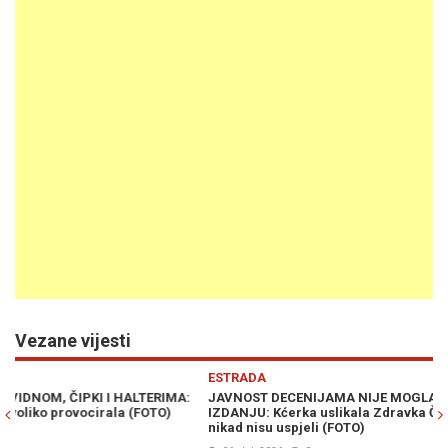
Vezane vijesti
Previous
N
ESTRADA
E
JAVNOST DECENIJAMA NIJE MOGLA DA GA VIDI U OVOM
SK
IZDANJU: Kćerka uslikala Zdravka Čolića onako kako paparazzi
ka
nikad nisu uspjeli (FOTO)