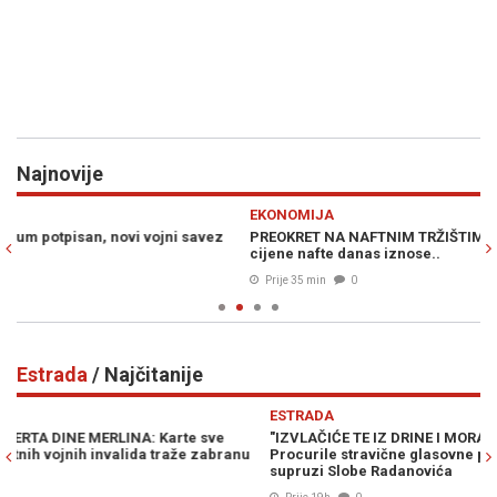
Najnovije
Previous
N
EKONOMIJA
D
PREOKRET NA NAFTNIM TRŽIŠTIMA: Nakon naglog poskupljenja,
NA
cijene nafte danas iznose..
us
Prije 35 min
0
Estrada
/ Najčitanije
Previous
N
ESTRADA
E
"IZVLAČIĆE TE IZ DRINE I MORAVE, KU**ETINO RASPALA!":
SE
Procurile stravične glasovne poruke Ane Nikolić u kojima prijeti
Bj
supruzi Slobe Radanovića
(V