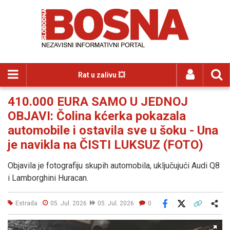
Rat u zalivu 💥
410.000 EURA SAMO U JEDNOJ
OBJAVI: Čolina kćerka pokazala
automobile i ostavila sve u šoku - Una
je navikla na ČISTI LUKSUZ (FOTO)
Objavila je fotografiju skupih automobila, uključujući Audi Q8
i Lamborghini Huracan.
Estrada
05. Jul. 2026
05. Jul. 2026
0
Facebook
X
Kopiraj link
Više