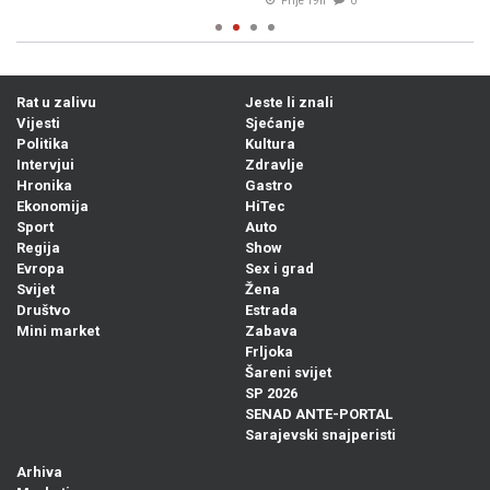
Prije 19h
0
Rat u zalivu
Jeste li znali
Vijesti
Sjećanje
Politika
Kultura
Intervjui
Zdravlje
Hronika
Gastro
Ekonomija
HiTec
Sport
Auto
Regija
Show
Evropa
Sex i grad
Svijet
Žena
Društvo
Estrada
Mini market
Zabava
Frljoka
Šareni svijet
SP 2026
SENAD ANTE-PORTAL
Sarajevski snajperisti
Arhiva