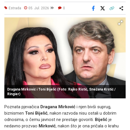
Estrada
05. Jul. 2026
0
Facebook
X
Kopiraj link
Više
Dragana Mirković i Toni Bijelić (Foto: Rajko Ristić, Snežana Krstić /
Ringier)
Poznata pjevačica
Dragana Mirković
i njen bivši suprug,
biznismen
Toni Bijelić
, nakon razvoda nisu ostali u dobrim
odnosima, o čemu javnost ne prestaje govoriti.
Bijelić
je
nedavno prozvao
Mirković
, nakon što je ona pričala o krahu