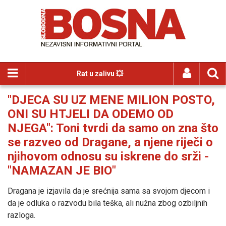
Rat u zalivu 💥
"DJECA SU UZ MENE MILION POSTO,
ONI SU HTJELI DA ODEMO OD
NJEGA": Toni tvrdi da samo on zna što
se razveo od Dragane, a njene riječi o
njihovom odnosu su iskrene do srži -
"NAMAZAN JE BIO"
Dragana je izjavila da je srećnija sama sa svojom djecom i
da je odluka o razvodu bila teška, ali nužna zbog ozbiljnih
razloga.