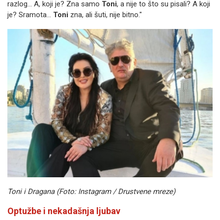
razlog... A, koji je? Zna samo
Toni
, a nije to što su pisali? A koji
je? Sramota...
Toni
zna, ali šuti, nije bitno."
Toni i Dragana (Foto: Instagram / Drustvene mreze)
Optužbe i nekadašnja ljubav