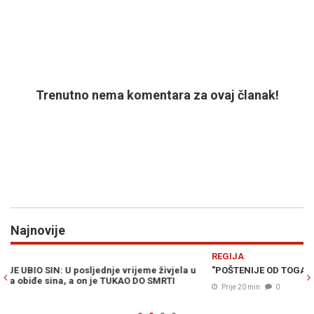
Trenutno nema komentara za ovaj članak!
Najnovije
Previous
N
REGIJA
H
"POŠTENIJE OD TOGA NE MOŽE": Vučić najavio ostavku i izbore
ML
OB
Prije 20 min
0