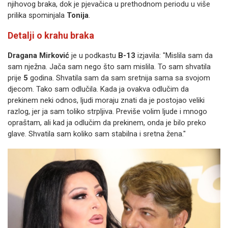
njihovog braka, dok je pjevačica u prethodnom periodu u više
prilika spominjala
Tonija
.
Detalji o krahu braka
Dragana Mirković
je u podkastu
B-13
izjavila: "Mislila sam da
sam nježna. Jača sam nego što sam mislila. To sam shvatila
prije
5
godina. Shvatila sam da sam sretnija sama sa svojom
djecom. Tako sam odlučila. Kada ja ovakva odlučim da
prekinem neki odnos, ljudi moraju znati da je postojao veliki
razlog, jer ja sam toliko strpljiva. Previše volim ljude i mnogo
opraštam, ali kad ja odlučim da prekinem, onda je bilo preko
glave. Shvatila sam koliko sam stabilna i sretna žena."