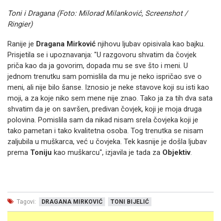
Toni i Dragana (Foto: Milorad Milanković, Screenshot /
Ringier)
Ranije je
Dragana Mirković
njihovu ljubav opisivala kao bajku.
Prisjetila se i upoznavanja: "U razgovoru shvatim da čovjek
priča kao da ja govorim, dopada mu se sve što i meni. U
jednom trenutku sam pomislila da mu je neko ispričao sve o
meni, ali nije bilo šanse. Iznosio je neke stavove koji
su isti kao
moji, a za koje niko sem mene nije znao. Tako ja za tih dva sata
shvatim da je on savršen,
predivan čov
jek, koji je moja druga
polovina. Pomislila sam da nikad nisam srela čovjeka koji je
tako pamet
an i tako kvalitetna osoba. Tog trenutka se nisam
zaljubila u muškarca, već u čovjeka. Tek kasnije je doš
la ljubav
prema
Toniju
kao mušk
arcu", izjavila je tada za
Objektiv
.
Tagovi:
DRAGANA MIRKOVIĆ
TONI BIJELIĆ