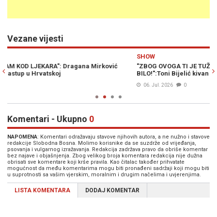
Vezane vijesti
Previous
N
SHOW
E
"ZBOG OVOGA TI JE TUŽAN PERIOD, DRAGANA, SRAM TE
"T
BILO!":Toni Bijelić kivan na bivšu suprugu
bi
06. Jul. 2026
0
Komentari - Ukupno
0
NAPOMENA
: Komentari odražavaju stavove njihovih autora, a ne nužno i stavove
redakcije Slobodna Bosna. Molimo korisnike da se suzdrže od vrijeđanja,
psovanja i vulgarnog izražavanja. Redakcija zadržava pravo da obriše komentar
bez najave i objašnjenja. Zbog velikog broja komentara redakcija nije dužna
obrisati sve komentare koji krše pravila. Kao čitalac također prihvatate
mogućnost da među komentarima mogu biti pronađeni sadržaji koji mogu biti
u suprotnosti sa vašim vjerskim, moralnim i drugim načelima i uvjerenjima.
LISTA KOMENTARA
DODAJ KOMENTAR