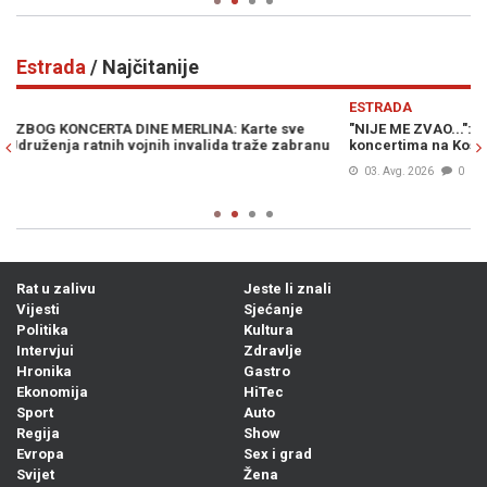
Estrada
/ Najčitanije
Previous
N
ESTRADA
E
"NIJE ME ZVAO...": Željko Joksimović progovorio o Merlinu i
52
koncertima na Koševu, pa mu uputio ove riječi
ot
03. Avg. 2026
0
Rat u zalivu
Jeste li znali
Vijesti
Sjećanje
Politika
Kultura
Intervjui
Zdravlje
Hronika
Gastro
Ekonomija
HiTec
Sport
Auto
Regija
Show
Evropa
Sex i grad
Svijet
Žena