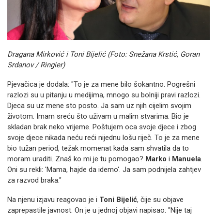
Dragana Mirković i Toni Bijelić (Foto: Snežana Krstić, Goran
Srdanov / Ringier)
Pjevačica je dodala: "To je za mene bilo šokantno. Pogrešni
razlozi su u pitanju u medijima, mnogo su bolniji pravi razlozi.
Djeca su uz mene sto posto. Ja sam uz njih cijelim svojim
životom. Imam sreću što uživam u malim stvarima. Bio je
skladan brak neko vrijeme. Poštujem oca svoje djece i zbog
svoje djece nikada neću reći nijednu lošu riječ. To je za mene
bio tužan period, težak momenat kada sam shvatila da to
moram uraditi. Znaš ko mi je tu pomogao?
Marko
i
Manuela
.
Oni su rekli: 'Mama, hajde da idemo'. Ja sam podnijela zahtjev
za razvod braka."
Na njenu izjavu reagovao je i
Toni Bijelić
, čije su objave
zaprepastile javnost. On je u jednoj objavi napisao: "Nije taj