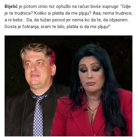
Bijelić
je potom iznio niz optužbi na račun bivše supruge: "Gdje
je ta trudnica? Koliko si platila da me pljuju? Aaa, nema trudnice,
a ni bebe... Da, da tužan period jer nema ko da te, da objasnim...
Dosta je foliranja, sram te bilo, platila si da me pljuju!"