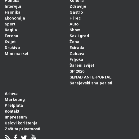
Politika
Kultura
Intervjui
Zdravlje
Hronika
Gastro
Ekonomija
HiTec
Sport
Auto
Regija
Show
Evropa
Sex i grad
Svijet
Žena
Društvo
Estrada
Mini market
Zabava
Frljoka
Šareni svijet
SP 2026
SENAD ANTE-PORTAL
Sarajevski snajperisti
Arhiva
Marketing
Pretplata
Kontakt
Impressum
Uslovi korištenja
Zaštita privatnosti