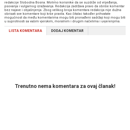
redakcije Slobodna Bosna. Molimo korisnike da se suzdrže od vrijeđanja,
psovanja i vulgarnog izražavanja. Redakcija zadržava pravo da obriše komentar
bez najave i objašnjenja. Zbog velikog broja komentara redakcija nije dužna
obrisati sve komentare koji krše pravila. Kao čitalac također prihvatate
mogućnost da među komentarima mogu biti pronađeni sadržaji koji mogu biti
u suprotnosti sa vašim vjerskim, moralnim i drugim načelima i uvjerenjima.
LISTA KOMENTARA
DODAJ KOMENTAR
Trenutno nema komentara za ovaj članak!