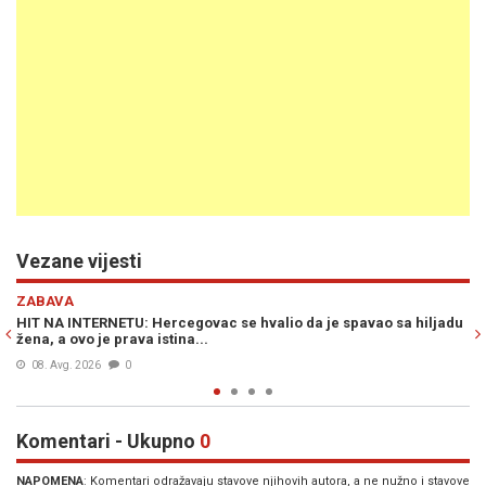
Vezane vijesti
Previous
N
ZABAVA
hiljadu
HIT NA INTERNETU: Natpis na kombiju splitskih registracija - ci
iz pjesme sarajevskog benda...
07. Avg. 2026
0
Komentari - Ukupno
0
NAPOMENA
: Komentari odražavaju stavove njihovih autora, a ne nužno i stavove