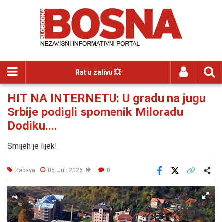
Rat u zalivu 💥
HIT NA INTERNETU: U gradu na jugu
Srbije podigli spomenik Miloradu
Dodiku....
Smijeh je lijek!
Zabava
06. Jul. 2026
0
Facebook
X
Kopiraj link
Više