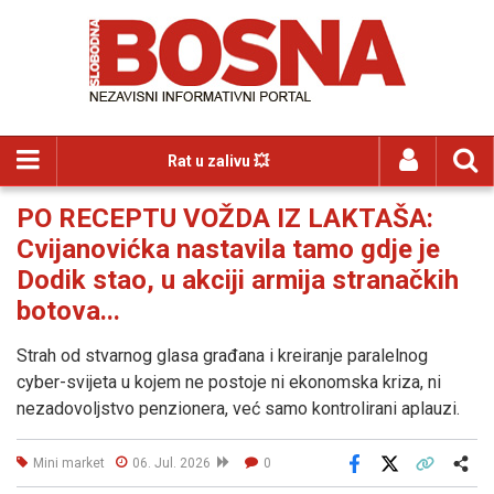
Rat u zalivu 💥
PO RECEPTU VOŽDA IZ LAKTAŠA:
Cvijanovićka nastavila tamo gdje je
Dodik stao, u akciji armija stranačkih
botova...
Strah od stvarnog glasa građana i kreiranje paralelnog
cyber-svijeta u kojem ne postoje ni ekonomska kriza, ni
nezadovoljstvo penzionera, već samo kontrolirani aplauzi.
Mini market
06. Jul. 2026
0
Facebook
X
Kopiraj link
Više