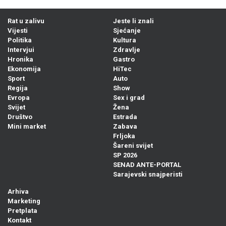
Rat u zalivu
Jeste li znali
Vijesti
Sjećanje
Politika
Kultura
Intervjui
Zdravlje
Hronika
Gastro
Ekonomija
HiTec
Sport
Auto
Regija
Show
Evropa
Sex i grad
Svijet
Žena
Društvo
Estrada
Mini market
Zabava
Frljoka
Šareni svijet
SP 2026
SENAD ANTE-PORTAL
Sarajevski snajperisti
Arhiva
Marketing
Pretplata
Kontakt