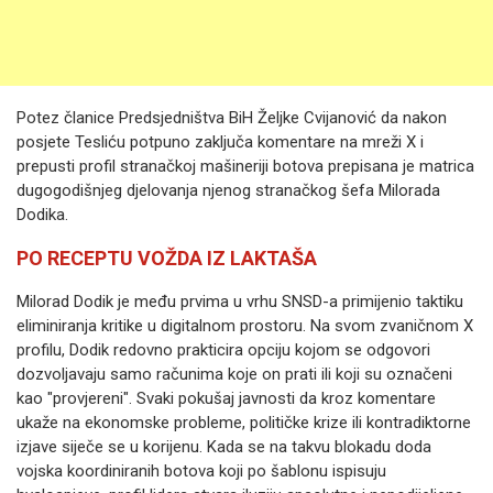
Potez članice Predsjedništva BiH Željke Cvijanović da nakon
posjete Tesliću potpuno zaključa komentare na mreži X i
prepusti profil stranačkoj mašineriji botova prepisana je matrica
dugogodišnjeg djelovanja njenog stranačkog šefa Milorada
Dodika.
PO RECEPTU VOŽDA IZ LAKTAŠA
Milorad Dodik je među prvima u vrhu SNSD-a primijenio taktiku
eliminiranja kritike u digitalnom prostoru. Na svom zvaničnom X
profilu, Dodik redovno prakticira opciju kojom se odgovori
dozvoljavaju samo računima koje on prati ili koji su označeni
kao "provjereni". Svaki pokušaj javnosti da kroz komentare
ukaže na ekonomske probleme, političke krize ili kontradiktorne
izjave siječe se u korijenu. Kada se na takvu blokadu doda
vojska koordiniranih botova koji po šablonu ispisuju