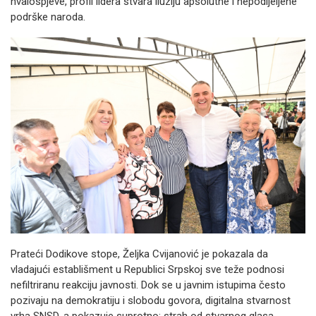
hvalospjeve, profil lidera stvara iluziju apsolutne i nepodijeljene
podrške naroda.
Prateći Dodikove stope, Željka Cvijanović je pokazala da
vladajući establišment u Republici Srpskoj sve teže podnosi
nefiltriranu reakciju javnosti. Dok se u javnim istupima često
pozivaju na demokratiju i slobodu govora, digitalna stvarnost