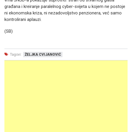
vrha SNSD-a pokazuje suprotno: strah od stvarnog glasa
građana i kreiranje paralelnog cyber-svijeta u kojem ne postoje
ni ekonomska kriza, ni nezadovoljstvo penzionera, već samo
kontrolirani aplauzi.
(SB)
Tagovi:
ŽELJKA CVIJANOVIĆ