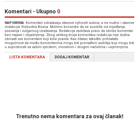
Komentari - Ukupno
0
NAPOMENA
: Komentari odražavaju stavove njihovih autora, a ne nužno i stavove
redakcije Slobodna Bosna. Molimo korisnike da se suzdrže od vrijeđanja,
psovanja i vulgarnog izražavanja. Redakcija zadržava pravo da obriše komentar
bez najave i objašnjenja. Zbog velikog broja komentara redakcija nije dužna
obrisati sve komentare koji krše pravila. Kao čitalac također prihvatate
mogućnost da među komentarima mogu biti pronađeni sadržaji koji mogu biti
u suprotnosti sa vašim vjerskim, moralnim i drugim načelima i uvjerenjima.
LISTA KOMENTARA
DODAJ KOMENTAR
Trenutno nema komentara za ovaj članak!