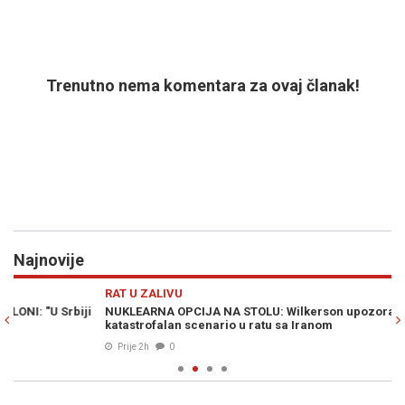
Trenutno nema komentara za ovaj članak!
Najnovije
Previous
N
RAT U ZALIVU
S
NUKLEARNA OPCIJA NA STOLU: Wilkerson upozorava na
HA
katastrofalan scenario u ratu sa Iranom
po
Prije 2h
0