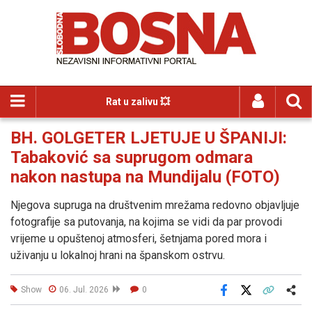
Rat u zalivu 💥
BH. GOLGETER LJETUJE U ŠPANIJI:
Tabaković sa suprugom odmara
nakon nastupa na Mundijalu (FOTO)
Njegova supruga na društvenim mrežama redovno objavljuje
fotografije sa putovanja, na kojima se vidi da par provodi
vrijeme u opuštenoj atmosferi, šetnjama pored mora i
uživanju u lokalnoj hrani na španskom ostrvu.
Show
06. Jul. 2026
0
Facebook
X
Kopiraj link
Više