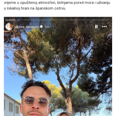
vrijeme u opuštenoj atmosferi, šetnjama pored mora i uživanju
u lokalnoj hrani na španskom ostrvu.