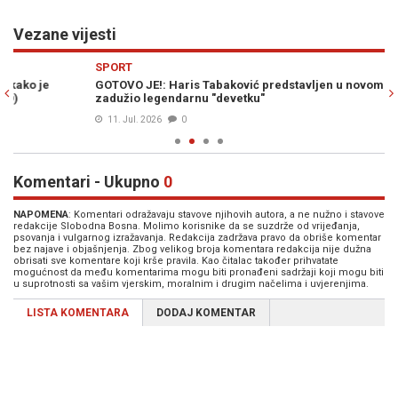
Vezane vijesti
Previous
N
SPORT
S
GOTOVO JE!: Haris Tabaković predstavljen u novom klubu,
DO
zadužio legendarnu "devetku"
pr
11. Jul. 2026
0
Komentari - Ukupno
0
NAPOMENA
: Komentari odražavaju stavove njihovih autora, a ne nužno i stavove
redakcije Slobodna Bosna. Molimo korisnike da se suzdrže od vrijeđanja,
psovanja i vulgarnog izražavanja. Redakcija zadržava pravo da obriše komentar
bez najave i objašnjenja. Zbog velikog broja komentara redakcija nije dužna
obrisati sve komentare koji krše pravila. Kao čitalac također prihvatate
mogućnost da među komentarima mogu biti pronađeni sadržaji koji mogu biti
u suprotnosti sa vašim vjerskim, moralnim i drugim načelima i uvjerenjima.
LISTA KOMENTARA
DODAJ KOMENTAR