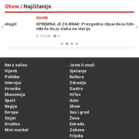
Show
/ Najčitanije
Previous
N
SHOW
S
SPREMNA JE ZA BRAK: Prezgodna stjuardesa hitno traži muža,
GE
otkrila da je slaba na starije
br
Prije 8h
0
Rat u zalivu
Jeste li znali
Vijesti
Sjećanje
Politika
Kultura
Intervjui
Zdravlje
Hronika
Gastro
Ekonomija
HiTec
Sport
Auto
Regija
Show
Evropa
Sex i grad
Svijet
Žena
Društvo
Estrada
Mini market
Zabava
Frljoka