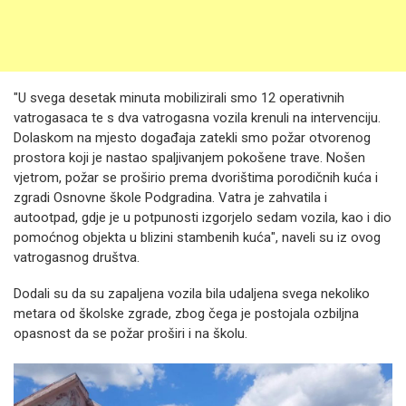
"U svega desetak minuta mobilizirali smo 12 operativnih
vatrogasaca te s dva vatrogasna vozila krenuli na intervenciju.
Dolaskom na mjesto događaja zatekli smo požar otvorenog
prostora koji je nastao spaljivanjem pokošene trave. Nošen
vjetrom, požar se proširio prema dvorištima porodičnih kuća i
zgradi Osnovne škole Podgradina. Vatra je zahvatila i
autootpad, gdje je u potpunosti izgorjelo sedam vozila, kao i dio
pomoćnog objekta u blizini stambenih kuća", naveli su iz ovog
vatrogasnog društva.
Dodali su da su zapaljena vozila bila udaljena svega nekoliko
metara od školske zgrade, zbog čega je postojala ozbiljna
opasnost da se požar proširi i na školu.