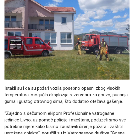
Istakli su i da su požari vozila posebno opasni zbog visokih
temperatura, mogućih eksplozija rezervoara za gorivo, pucanja
guma i gustog otrovnog dima, što dodatno otežava gašenje.
"Zajedno s dežurnom ekipom Profesionalne vatrogasne
jedinice Livno, uz pomoć policije i mještana, poduzeli smo sve
potrebne mjere kako bismo zaustavili širenje požara i zaštitili
ugrožene objekte", poručili su iz Vatrogasnog društva "Gospe