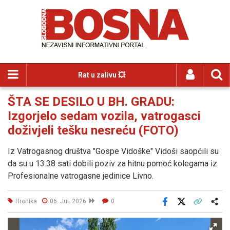
Rat u zalivu 💥
ŠTA SE DESILO U BH. GRADU:
Izgorjelo sedam vozila, vatrogasci
doživjeli tešku nesreću (FOTO)
Iz Vatrogasnog društva "Gospe Vidoške" Vidoši saopćili su
da su u 13.38 sati dobili poziv za hitnu pomoć kolegama iz
Profesionalne vatrogasne jedinice Livno.
Hronika
06. Jul. 2026
0
Facebook
X
Kopiraj link
Više