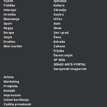
Vijesti
Sjećanje
Politika
Kultura
Intervjui
Zdravlje
Hronika
Gastro
Ekonomija
HiTec
Sport
Auto
Regija
Show
Evropa
Sex i grad
Svijet
Žena
Društvo
Estrada
Mini market
Zabava
Frljoka
Šareni svijet
SP 2026
SENAD ANTE-PORTAL
Sarajevski snajperisti
Arhiva
Marketing
Pretplata
Kontakt
Impressum
Uslovi korištenja
Zaštita privatnosti