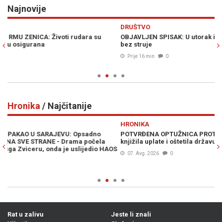
Najnovije
Previous
N
DRUŠTVO
JE
OBJAVLJEN SPISAK: U utorak i srijedu pojedine sarajevske ulice
SA
bez struje
pr
Prije 16 min
0
Hronika
/ Najčitanije
Previous
N
HRONIKA
H
POTVRĐENA OPTUŽNICA PROTIV SLUŽBENICE UIO BiH: Fiktivno
DR
knjižila uplate i oštetila državu za 186.415 KM
(V
OS
07. Avg. 2026
0
Rat u zalivu
Jeste li znali