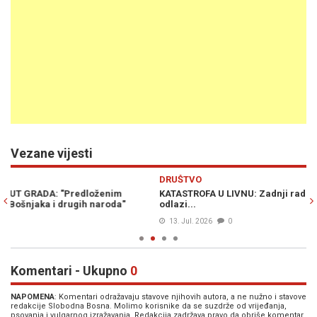
Vezane vijesti
Previous
N
DRUŠTVO
D
KATASTROFA U LIVNU: Zadnji radni dan za 23 liječnika, još devet
OD
odlazi...
je
13. Jul. 2026
0
Komentari - Ukupno
0
NAPOMENA
: Komentari odražavaju stavove njihovih autora, a ne nužno i stavove
redakcije Slobodna Bosna. Molimo korisnike da se suzdrže od vrijeđanja,
psovanja i vulgarnog izražavanja. Redakcija zadržava pravo da obriše komentar