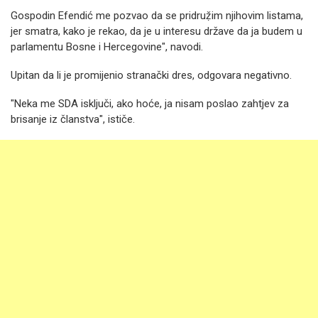
Gospodin Efendić me pozvao da se pridruẓ̌im njihovim listama,
jer smatra, kako je rekao, da je u interesu države da ja budem u
parlamentu Bosne i Hercegovine", navodi.
Upitan da li je promijenio stranački dres, odgovara negativno.
"Neka me SDA isključi, ako hoće, ja nisam poslao zahtjev za
brisanje iz članstva", ističe.