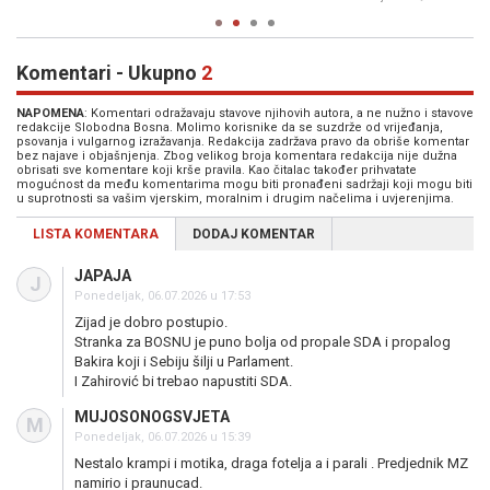
Komentari - Ukupno
2
NAPOMENA
: Komentari odražavaju stavove njihovih autora, a ne nužno i stavove
redakcije Slobodna Bosna. Molimo korisnike da se suzdrže od vrijeđanja,
psovanja i vulgarnog izražavanja. Redakcija zadržava pravo da obriše komentar
bez najave i objašnjenja. Zbog velikog broja komentara redakcija nije dužna
obrisati sve komentare koji krše pravila. Kao čitalac također prihvatate
mogućnost da među komentarima mogu biti pronađeni sadržaji koji mogu biti
u suprotnosti sa vašim vjerskim, moralnim i drugim načelima i uvjerenjima.
LISTA KOMENTARA
DODAJ KOMENTAR
JAPAJA
J
Ponedeljak, 06.07.2026 u 17:53
Zijad je dobro postupio.
Stranka za BOSNU je puno bolja od propale SDA i propalog
Bakira koji i Sebiju šilji u Parlament.
I Zahirović bi trebao napustiti SDA.
MUJOSONOGSVJETA
M
Ponedeljak, 06.07.2026 u 15:39
Nestalo krampi i motika, draga fotelja a i parali . Predjednik MZ
namirio i praunucad.