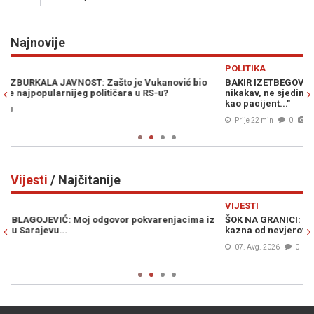
Najnovije
Previous
N
POLITIKA
o
BAKIR IZETBEGOVIĆ U NEVJERICI: "Naš položaj u svijetu je
nikakav, ne sjedimo za pregovaračkim stolom. Mi smo na stolu,
kao pacijent..."
Prije 22 min
0
Vijesti
/ Najčitanije
Previous
N
VIJESTI
iz
ŠOK NA GRANICI: Ponesete li ovo voće u Hrvatsku, prijeti vam
kazna od nevjerovatnih 13.000 eura
07. Avg. 2026
0