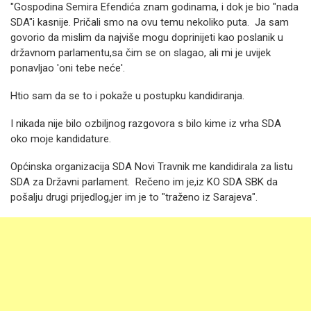
"Gospodina Semira Efendića znam godinama, i dok je bio "nada
SDA"i kasnije. Pričali smo na ovu temu nekoliko puta. Ja sam
govorio da mislim da najviše mogu doprinijeti kao poslanik u
državnom parlamentu,sa čim se on slagao, ali mi je uvijek
ponavljao 'oni tebe neće'.
Htio sam da se to i pokaže u postupku kandidiranja.
I nikada nije bilo ozbiljnog razgovora s bilo kime iz vrha SDA
oko moje kandidature.
Općinska organizacija SDA Novi Travnik me kandidirala za listu
SDA za Državni parlament. Rečeno im je,iz KO SDA SBK da
pošalju drugi prijedlog,jer im je to "traženo iz Sarajeva".