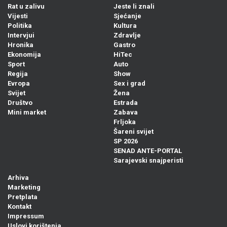
Rat u zalivu
Jeste li znali
Vijesti
Sjećanje
Politika
Kultura
Intervjui
Zdravlje
Hronika
Gastro
Ekonomija
HiTec
Sport
Auto
Regija
Show
Evropa
Sex i grad
Svijet
Žena
Društvo
Estrada
Mini market
Zabava
Frljoka
Šareni svijet
SP 2026
SENAD ANTE-PORTAL
Sarajevski snajperisti
Arhiva
Marketing
Pretplata
Kontakt
Impressum
Uslovi korištenja