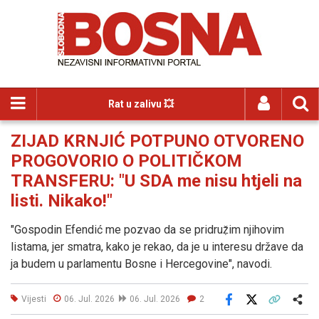
Rat u zalivu 💥
ZIJAD KRNJIĆ POTPUNO OTVORENO
PROGOVORIO O POLITIČKOM
TRANSFERU: "U SDA me nisu htjeli na
listi. Nikako!"
"Gospodin Efendić me pozvao da se pridruẓ̌im njihovim
listama, jer smatra, kako je rekao, da je u interesu države da
ja budem u parlamentu Bosne i Hercegovine", navodi.
Vijesti
06. Jul. 2026
06. Jul. 2026
2
Facebook
X
Kopiraj link
Više