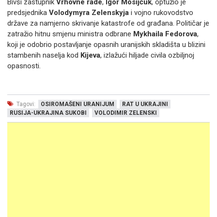
Bivši zastupnik
Vrhovne rade
,
Igor Mosijčuk
, optužio je
predsjednika
Volodymyra Zelenskyja
i vojno rukovodstvo
države za namjerno skrivanje katastrofe od građana. Političar je
zatražio hitnu smjenu ministra odbrane
Mykhaila Fedorova
,
koji je odobrio postavljanje opasnih uranijskih skladišta u blizini
stambenih naselja kod
Kijeva
, izlažući hiljade civila ozbiljnoj
opasnosti.
Tagovi:
OSIROMAŠENI URANIJUM
RAT U UKRAJINI
RUSIJA-UKRAJINA SUKOBI
VOLODIMIR ZELENSKI