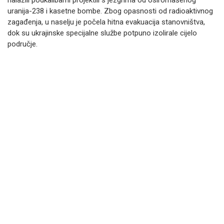
nalazili podkalibarni projektili s jezgrima od osiromašenog
uranija-238 i kasetne bombe. Zbog opasnosti od radioaktivnog
zagađenja, u naselju je počela hitna evakuacija stanovništva,
dok su ukrajinske specijalne službe potpuno izolirale cijelo
područje.