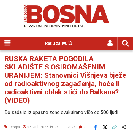
Rat u zalivu 💥
RUSKA RAKETA POGODILA
SKLADIŠTE S OSIROMAŠENIM
URANIJEM: Stanovnici Višnjeva bježe
od radioaktivnog zagađenja, hoće li
radioaktivni oblak stići do Balkana?
(VIDEO)
Do sada je iz opasne zone evakuirano više od 500 ljudi
Evropa
06. Jul. 2026
06. Jul. 2026
0
Facebook
X
Kopiraj link
Više