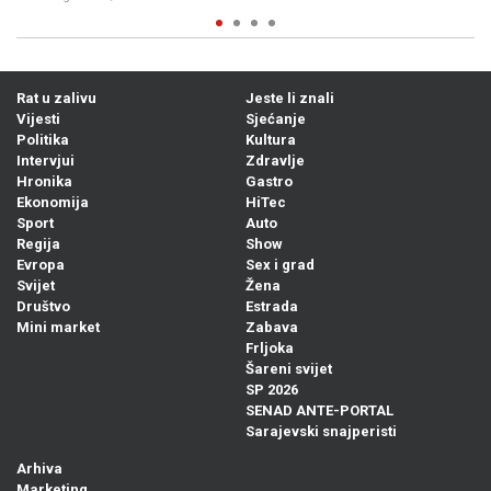
Rat u zalivu
Jeste li znali
Vijesti
Sjećanje
Politika
Kultura
Intervjui
Zdravlje
Hronika
Gastro
Ekonomija
HiTec
Sport
Auto
Regija
Show
Evropa
Sex i grad
Svijet
Žena
Društvo
Estrada
Mini market
Zabava
Frljoka
Šareni svijet
SP 2026
SENAD ANTE-PORTAL
Sarajevski snajperisti
Arhiva
Marketing