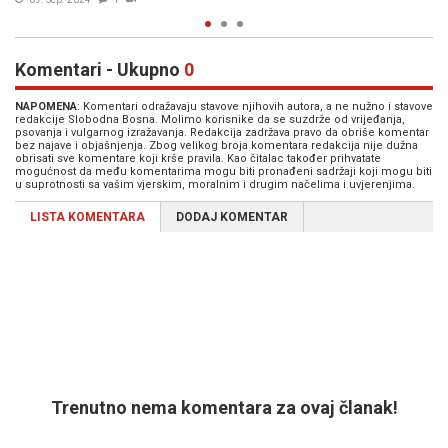
Komentari - Ukupno
0
NAPOMENA
: Komentari odražavaju stavove njihovih autora, a ne nužno i stavove
redakcije Slobodna Bosna. Molimo korisnike da se suzdrže od vrijeđanja,
psovanja i vulgarnog izražavanja. Redakcija zadržava pravo da obriše komentar
bez najave i objašnjenja. Zbog velikog broja komentara redakcija nije dužna
obrisati sve komentare koji krše pravila. Kao čitalac također prihvatate
mogućnost da među komentarima mogu biti pronađeni sadržaji koji mogu biti
u suprotnosti sa vašim vjerskim, moralnim i drugim načelima i uvjerenjima.
LISTA KOMENTARA
DODAJ KOMENTAR
Trenutno nema komentara za ovaj članak!