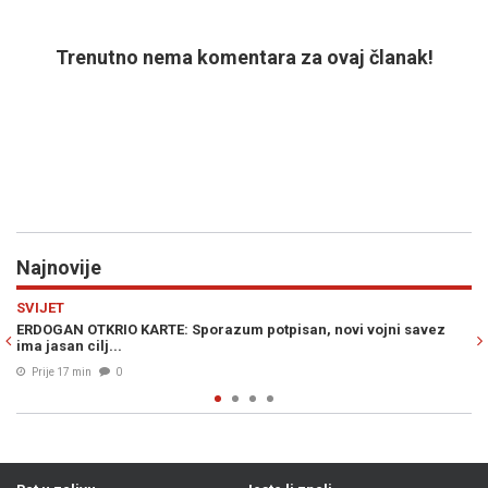
Trenutno nema komentara za ovaj članak!
Najnovije
Previous
N
EKONOMIJA
ojni savez
PREOKRET NA NAFTNIM TRŽIŠTIMA: Nakon naglog poskup
cijene nafte danas iznose..
Prije 27 min
0