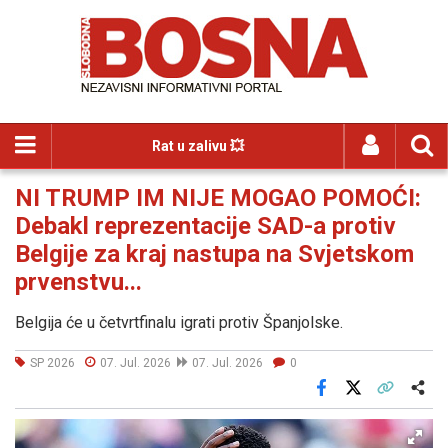
Rat u zalivu 💥
NI TRUMP IM NIJE MOGAO POMOĆI:
Debakl reprezentacije SAD-a protiv
Belgije za kraj nastupa na Svjetskom
prvenstvu...
Belgija će u četvrtfinalu igrati protiv Španjolske.
SP 2026
07. Jul. 2026
07. Jul. 2026
0
Facebook
X
Kopiraj link
Više