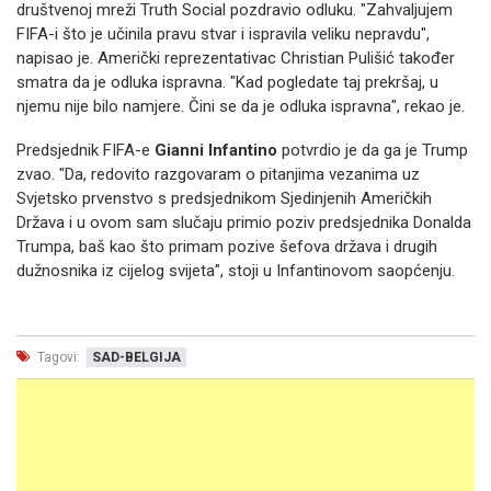
društvenoj mreži Truth Social pozdravio odluku. "Zahvaljujem
FIFA-i što je učinila pravu stvar i ispravila veliku nepravdu",
napisao je. Američki reprezentativac Christian Pulišić također
smatra da je odluka ispravna. "Kad pogledate taj prekršaj, u
njemu nije bilo namjere. Čini se da je odluka ispravna", rekao je.
Predsjednik FIFA-e
Gianni Infantino
potvrdio je da ga je Trump
zvao. "Da, redovito razgovaram o pitanjima vezanima uz
Svjetsko prvenstvo s predsjednikom Sjedinjenih Američkih
Država i u ovom sam slučaju primio poziv predsjednika Donalda
Trumpa, baš kao što primam pozive šefova država i drugih
dužnosnika iz cijelog svijeta", stoji u Infantinovom saopćenju.
Tagovi:
SAD-BELGIJA