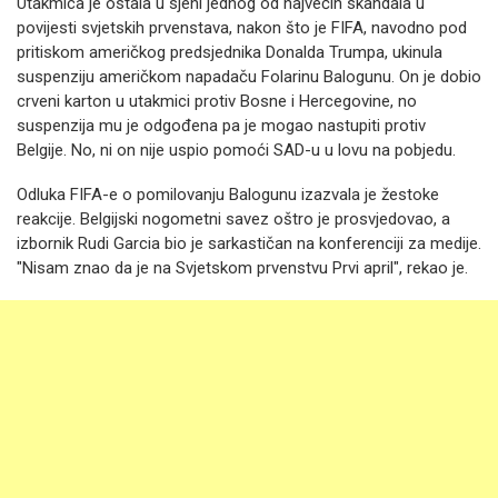
Utakmica je ostala u sjeni jednog od najvećih skandala u
povijesti svjetskih prvenstava, nakon što je FIFA, navodno pod
pritiskom američkog predsjednika Donalda Trumpa, ukinula
suspenziju američkom napadaču Folarinu Balogunu. On je dobio
crveni karton u utakmici protiv Bosne i Hercegovine, no
suspenzija mu je odgođena pa je mogao nastupiti protiv
Belgije. No, ni on nije uspio pomoći SAD-u u lovu na pobjedu.
Odluka FIFA-e o pomilovanju Balogunu izazvala je žestoke
reakcije. Belgijski nogometni savez oštro je prosvjedovao, a
izbornik Rudi Garcia bio je sarkastičan na konferenciji za medije.
"Nisam znao da je na Svjetskom prvenstvu Prvi april", rekao je.