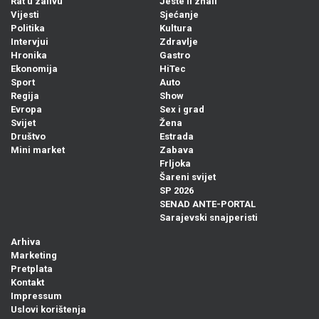
Rat u zalivu
Jeste li znali
Vijesti
Sjećanje
Politika
Kultura
Intervjui
Zdravlje
Hronika
Gastro
Ekonomija
HiTec
Sport
Auto
Regija
Show
Evropa
Sex i grad
Svijet
Žena
Društvo
Estrada
Mini market
Zabava
Frljoka
Šareni svijet
SP 2026
SENAD ANTE-PORTAL
Sarajevski snajperisti
Arhiva
Marketing
Pretplata
Kontakt
Impressum
Uslovi korištenja