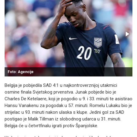
Foto: Agencije
Belgija je pobijedila SAD 4:1 u najkontroverznijoj utakmici
osmine finala Svjetskog prvenstva. Junak pobjede bio je
Charles De Ketelaere, koji je pogodio u 9. i 33. minuti te asistirao
Hansu Vanakenu za pogodak u 57. minuti. Romelu Lukaku bio je
strijelac u 93. minuti nakon ulaska s klupe. Jedini gol za SAD
postigao je Malik Tillman iz slobodnog udarca u 31. minuti.
Belgija će u četvrtfinalu igrati protiv Španjolske.