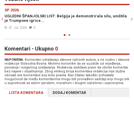
Previous
N
SP 2026
ilu, uništila
KOMENTATOR HRT-a STJEPAN BALOG, NAKON GOLA BELG
"Pričekajmo, možda je ovo samo uvjetni gol..."
07. Jul. 2026
0
Komentari - Ukupno
0
NAPOMENA
: Komentari odražavaju stavove njihovih autora, a ne nužno i stavove
redakcije Slobodna Bosna. Molimo korisnike da se suzdrže od vrijeđanja,
psovanja i vulgarnog izražavanja. Redakcija zadržava pravo da obriše komentar
bez najave i objašnjenja. Zbog velikog broja komentara redakcija nije dužna
obrisati sve komentare koji krše pravila. Kao čitalac također prihvatate
mogućnost da među komentarima mogu biti pronađeni sadržaji koji mogu biti
u suprotnosti sa vašim vjerskim, moralnim i drugim načelima i uvjerenjima.
LISTA KOMENTARA
DODAJ KOMENTAR