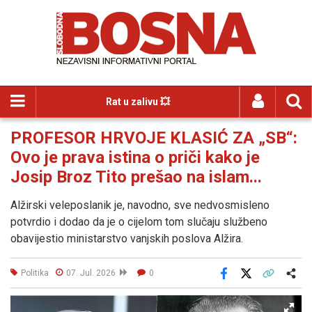
Rat u zalivu 💥
PROFESOR HRVOJE KLASIĆ ZA „SB“:
Ovo je prava istina o priči kako je
Josip Broz Tito prešao na islam...
Alžirski veleposlanik je, navodno, sve nedvosmisleno
potvrdio i dodao da je o cijelom tom slučaju službeno
obavijestio ministarstvo vanjskih poslova Alžira.
Politika
07. Jul. 2026
0
Facebook
X
Kopiraj link
Više