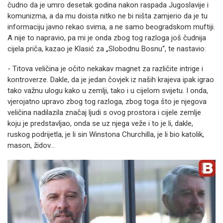
čudno da je umro desetak godina nakon raspada Jugoslavije i
komunizma, a da mu doista nitko ne bi ništa zamjerio da je tu
informaciju javno rekao svima, a ne samo beogradskom muftiji.
A nije to napravio, pa mi je onda zbog tog razloga još čudnija
cijela priča, kazao je Klasić za „Slobodnu Bosnu“, te nastavio:
- Titova veličina je očito nekakav magnet za različite intrige i
kontroverze. Dakle, da je jedan čovjek iz naših krajeva ipak igrao
tako važnu ulogu kako u zemlji, tako i u cijelom svijetu. I onda,
vjerojatno upravo zbog tog razloga, zbog toga što je njegova
veličina nadilazila značaj ljudi s ovog prostora i cijele zemlje
koju je predstavljao, onda se uz njega veže i to je li, dakle,
ruskog podrijetla, je li sin Winstona Churchilla, je li bio katolik,
mason, židov...