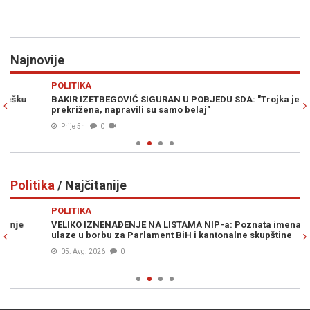
Najnovije
Previous
N
POLITIKA
H
BAKIR IZETBEGOVIĆ SIGURAN U POBJEDU SDA: "Trojka je
PO
prekrižena, napravili su samo belaj"
kn
Prije 5h
0
Politika
/ Najčitanije
Previous
N
POLITIKA
PO
VELIKO IZNENAĐENJE NA LISTAMA NIP-a: Poznata imena koja
MO
ulaze u borbu za Parlament BiH i kantonalne skupštine
„z
Hr
05. Avg. 2026
0