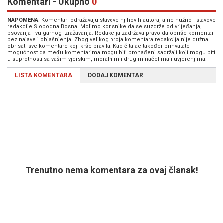
Komentari - Ukupno
0
NAPOMENA
: Komentari odražavaju stavove njihovih autora, a ne nužno i stavove
redakcije Slobodna Bosna. Molimo korisnike da se suzdrže od vrijeđanja,
psovanja i vulgarnog izražavanja. Redakcija zadržava pravo da obriše komentar
bez najave i objašnjenja. Zbog velikog broja komentara redakcija nije dužna
obrisati sve komentare koji krše pravila. Kao čitalac također prihvatate
mogućnost da među komentarima mogu biti pronađeni sadržaji koji mogu biti
u suprotnosti sa vašim vjerskim, moralnim i drugim načelima i uvjerenjima.
LISTA KOMENTARA
DODAJ KOMENTAR
Trenutno nema komentara za ovaj članak!