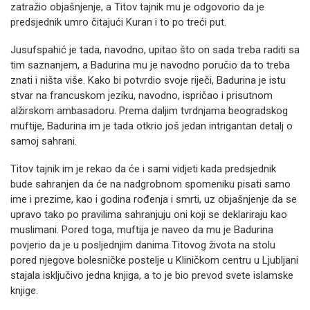
zatražio objašnjenje, a Titov tajnik mu je odgovorio da je
predsjednik umro čitajući Kuran i to po treći put.
Jusufspahić je tada, navodno, upitao što on sada treba raditi sa
tim saznanjem, a Badurina mu je navodno poručio da to treba
znati i ništa više. Kako bi potvrdio svoje riječi, Badurina je istu
stvar na francuskom jeziku, navodno, ispričao i prisutnom
alžirskom ambasadoru. Prema daljim tvrdnjama beogradskog
muftije, Badurina im je tada otkrio još jedan intrigantan detalj o
samoj sahrani.
Titov tajnik im je rekao da će i sami vidjeti kada predsjednik
bude sahranjen da će na nadgrobnom spomeniku pisati samo
ime i prezime, kao i godina rođenja i smrti, uz objašnjenje da se
upravo tako po pravilima sahranjuju oni koji se deklariraju kao
muslimani. Pored toga, muftija je naveo da mu je Badurina
povjerio da je u posljednjim danima Titovog života na stolu
pored njegove bolesničke postelje u Kliničkom centru u Ljubljani
stajala isključivo jedna knjiga, a to je bio prevod svete islamske
knjige.