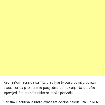
Kao i informacija da su Titu pred kraj života u bolnicu dolazili
svećenici, da je on primio posljednje pomazanje, da je tražio
ispovijed, što također nitko ne može potvrditi.
Berislav Badurina je umro dvadeset godina nakon Tita – bilo bi