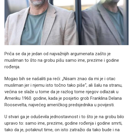
Priča se da je jedan od najvažnijih argumenata zašto je
musliman to što na grobu pišu samo ime, prezime i godine
rođenja.
Mogao bih se našaliti pa reći: „Nisam znao da mi je i otac
musliman jer i njemu isto točno tako piše“, ali šalu na stranu,
većina se slaže u tome da je razlog tome njegov odlazak u
Ameriku 1960. godine, kada je posjetio grob Franklina Delana
Roosevelta, najvećeg američkog predsjednika u povijesti.
U stvari ga je oduševila jednostavnost i to što je na grobu bilo
upravo to: samo ime, prezime, godine rođenja i godine smrti,
tako da je, potaknut time, on isto zatražio da tako bude i na