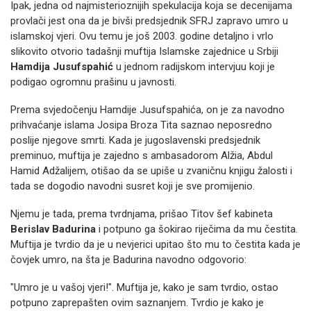
Ipak, jedna od najmisterioznijih spekulacija koja se decenijama
provlači jest ona da je bivši predsjednik SFRJ zapravo umro u
islamskoj vjeri. Ovu temu je još 2003. godine detaljno i vrlo
slikovito otvorio tadašnji muftija Islamske zajednice u Srbiji
Hamdija Jusufspahić
u jednom radijskom intervjuu koji je
podigao ogromnu prašinu u javnosti.
Prema svjedočenju Hamdije Jusufspahića, on je za navodno
prihvaćanje islama Josipa Broza Tita saznao neposredno
poslije njegove smrti. Kada je jugoslavenski predsjednik
preminuo, muftija je zajedno s ambasadorom Alžia, Abdul
Hamid Adžalijem, otišao da se upiše u zvaničnu knjigu žalosti i
tada se dogodio navodni susret koji je sve promijenio.
Njemu je tada, prema tvrdnjama, prišao Titov šef kabineta
Berislav Badurina
i potpuno ga šokirao riječima da mu čestita.
Muftija je tvrdio da je u nevjerici upitao što mu to čestita kada je
čovjek umro, na šta je Badurina navodno odgovorio:
"Umro je u vašoj vjeri!". Muftija je, kako je sam tvrdio, ostao
potpuno zaprepašten ovim saznanjem. Tvrdio je kako je