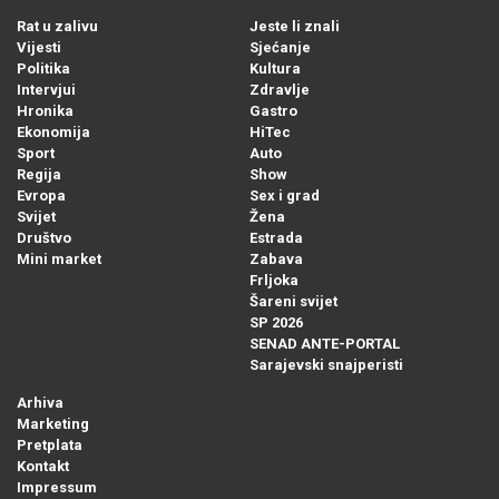
Rat u zalivu
Jeste li znali
Vijesti
Sjećanje
Politika
Kultura
Intervjui
Zdravlje
Hronika
Gastro
Ekonomija
HiTec
Sport
Auto
Regija
Show
Evropa
Sex i grad
Svijet
Žena
Društvo
Estrada
Mini market
Zabava
Frljoka
Šareni svijet
SP 2026
SENAD ANTE-PORTAL
Sarajevski snajperisti
Arhiva
Marketing
Pretplata
Kontakt
Impressum