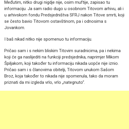
Međutim, nitko drugi nigdje nije, osim muftije, zapisao tu
informaciju. Ja sam radio dugo u osobnom Titovom arhivu, ali i
u arhivskom fondu Predsjedništva SFRJ nakon Titove smrti, koji
se često bavio Titovom ostavštinom, pa i odnosima s
Jovankom.
I baš nikad nitko nije spomenuo tu informaciju.
Pričao sam i s nekim bliskim Titovim suradnicima, pa i nekima
koji će ga naslijediti na funkciji predsjednika, naprimjer Mikom
Špiljakom, koji također tu informaciju nikada uopće nije iznio.
Pričao sam i s članovima obitelji, Titovom unukom Sašom
Broz, koja također to nikada nije spomenula, tako da moram
priznati da mi izgleda vrlo, vrlo „nategnuto“.