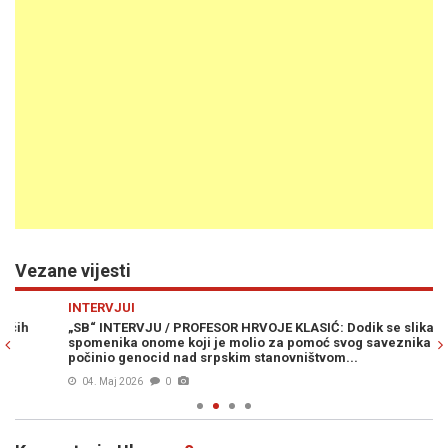
Vezane vijesti
Previous
N
INTERVJUI
R
„SB“ INTERVJU / PROFESOR HRVOJE KLASIĆ: Dodik se slikao kraj
HI
spomenika onome koji je molio za pomoć svog saveznika koji je
kr
počinio genocid nad srpskim stanovništvom...
04. Maj 2026
0