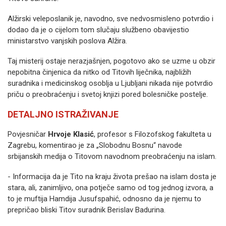
Alžirski veleposlanik je, navodno, sve nedvosmisleno potvrdio i
dodao da je o cijelom tom slučaju službeno obavijestio
ministarstvo vanjskih poslova Alžira.
Taj misterij ostaje nerazjašnjen, pogotovo ako se uzme u obzir
nepobitna činjenica da nitko od Titovih liječnika, najbližih
suradnika i medicinskog osoblja u Ljubljani nikada nije potvrdio
priču o preobraćenju i svetoj knjizi pored bolesničke postelje.
DETALJNO ISTRAŽIVANJE
Povjesničar
Hrvoje Klasić
, profesor s Filozofskog fakulteta u
Zagrebu, komentirao je za „Slobodnu Bosnu“ navode
srbijanskih medija o Titovom navodnom preobraćenju na islam.
- Informacija da je Tito na kraju života prešao na islam dosta je
stara, ali, zanimljivo, ona potječe samo od tog jednog izvora, a
to je muftija Hamdija Jusufspahić, odnosno da je njemu to
prepričao bliski Titov suradnik Berislav Badurina.