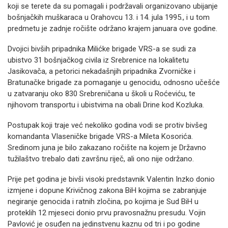
koji se terete da su pomagali i podržavali organizovano ubijanje
bošnjačkih muškaraca u Orahovcu 13. i 14. jula 1995., i u tom
predmetu je zadnje ročište održano krajem januara ove godine.
Dvojici bivših pripadnika Milićke brigade VRS-a se sudi za
ubistvo 31 bošnjačkog civila iz Srebrenice na lokalitetu
Jasikovača, a petorici nekadašnjih pripadnika Zvorničke i
Bratunačke brigade za pomaganje u genocidu, odnosno učešće
u zatvaranju oko 830 Srebreničana u školi u Roćeviću, te
njihovom transportu i ubistvima na obali Drine kod Kozluka.
Postupak koji traje već nekoliko godina vodi se protiv bivšeg
komandanta Vlaseničke brigade VRS-a Mileta Kosorića.
Sredinom juna je bilo zakazano ročište na kojem je Državno
tužilaštvo trebalo dati završnu riječ, ali ono nije održano.
Prije pet godina je bivši visoki predstavnik Valentin Inzko donio
izmjene i dopune Krivičnog zakona BiH kojima se zabranjuje
negiranje genocida i ratnih zločina, po kojima je Sud BiH u
proteklih 12 mjeseci donio prvu pravosnažnu presudu. Vojin
Pavlović je osuđen na jedinstvenu kaznu od tri i po godine