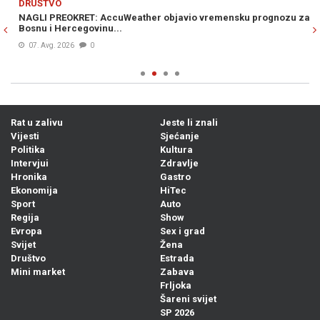
DRUŠTVO
D
NAGLI PREOKRET: AccuWeather objavio vremensku prognozu za
S
Bosnu i Hercegovinu...
po
ud
07. Avg. 2026
0
Rat u zalivu
Jeste li znali
Vijesti
Sjećanje
Politika
Kultura
Intervjui
Zdravlje
Hronika
Gastro
Ekonomija
HiTec
Sport
Auto
Regija
Show
Evropa
Sex i grad
Svijet
Žena
Društvo
Estrada
Mini market
Zabava
Frljoka
Šareni svijet
SP 2026