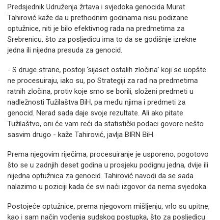
Predsjednik Udruženja žrtava i svjedoka genocida Murat
Tahirović kaže da u prethodnim godinama nisu podizane
optužnice, niti je bilo efektivnog rada na predmetima za
Srebrenicu, što za posljedicu ima to da se godišnje izrekne
jedna ili nijedna presuda za genocid.
- S druge strane, postoji ‘sijaset ostalih zločina’ koji se uopšte
ne procesuiraju, iako su, po Strategiji za rad na predmetima
ratnih zločina, protiv koje smo se borili, složeni predmeti u
nadležnosti Tužilaštva BiH, pa među njima i predmeti za
genocid. Nerad sada daje svoje rezultate. Ali ako pitate
Tužilaštvo, oni će vam reći da statistički podaci govore nešto
sasvim drugo - kaže Tahirović, javlja BIRN BiH.
Prema njegovim riječima, procesuiranje je usporeno, pogotovo
što se u zadnjih deset godina u prosjeku podignu jedna, dvije ili
nijedna optužnica za genocid. Tahirović navodi da se sada
nalazimo u poziciji kada će svi naći izgovor da nema svjedoka.
Postojeće optužnice, prema njegovom mišljenju, vrlo su upitne,
kao i sam način vođenja sudskog postupka, što za posljedicu