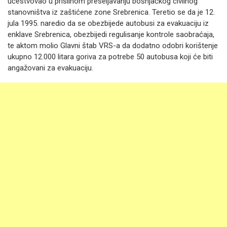
učestvovao u prisilnom preseljavanju bošnjačkog civilnog
stanovništva iz zaštićene zone Srebrenica. Teretio se da je 12.
jula 1995. naredio da se obezbijede autobusi za evakuaciju iz
enklave Srebrenica, obezbijedi regulisanje kontrole saobraćaja,
te aktom molio Glavni štab VRS-a da dodatno odobri korištenje
ukupno 12.000 litara goriva za potrebe 50 autobusa koji će biti
angažovani za evakuaciju.