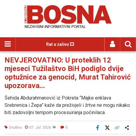
Rat u zalivu 💥
NEVJEROVATNO: U proteklih 12
mjeseci Tužilaštvo BiH podiglo dvije
optužnice za genocid, Murat Tahirović
upozorava...
Šehida Abdurahmanović iz Pokreta “Majke enklava
Srebrenica i Žepa” kaže da preživjeli i žrtve ne mogu nikako
biti zadovoljni tempom procesuiranja počinilaca.
Društvo
07. Jul. 2026
0
Facebook
X
Kopiraj link
Više