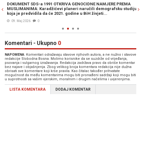
DOKUMENT SDS-a 1991 OTKRIVA GENOCIDNE NAMJERE PREMA
M
u
MUSLIMANIMA: Karadžićevi planeri naručili demografsku studiju
ge
koja je predvidila da će 2021. godine u BiH živjeti...
09. Maj 2026
0
Komentari - Ukupno
0
NAPOMENA
: Komentari odražavaju stavove njihovih autora, a ne nužno i stavove
redakcije Slobodna Bosna. Molimo korisnike da se suzdrže od vrijeđanja,
psovanja i vulgarnog izražavanja. Redakcija zadržava pravo da obriše komentar
bez najave i objašnjenja. Zbog velikog broja komentara redakcija nije dužna
obrisati sve komentare koji krše pravila. Kao čitalac također prihvatate
mogućnost da među komentarima mogu biti pronađeni sadržaji koji mogu biti
u suprotnosti sa vašim vjerskim, moralnim i drugim načelima i uvjerenjima.
LISTA KOMENTARA
DODAJ KOMENTAR