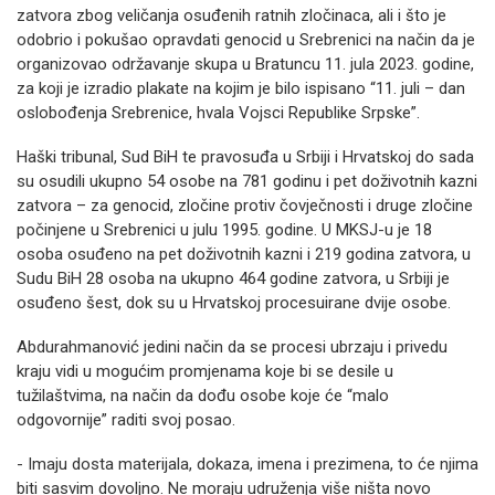
zatvora zbog veličanja osuđenih ratnih zločinaca, ali i što je
odobrio i pokušao opravdati genocid u Srebrenici na način da je
organizovao održavanje skupa u Bratuncu 11. jula 2023. godine,
za koji je izradio plakate na kojim je bilo ispisano “11. juli – dan
oslobođenja Srebrenice, hvala Vojsci Republike Srpske”.
Haški tribunal, Sud BiH te pravosuđa u Srbiji i Hrvatskoj do sada
su osudili ukupno 54 osobe na 781 godinu i pet doživotnih kazni
zatvora – za genocid, zločine protiv čovječnosti i druge zločine
počinjene u Srebrenici u julu 1995. godine. U MKSJ-u je 18
osoba osuđeno na pet doživotnih kazni i 219 godina zatvora, u
Sudu BiH 28 osoba na ukupno 464 godine zatvora, u Srbiji je
osuđeno šest, dok su u Hrvatskoj procesuirane dvije osobe.
Abdurahmanović jedini način da se procesi ubrzaju i privedu
kraju vidi u mogućim promjenama koje bi se desile u
tužilaštvima, na način da dođu osobe koje će “malo
odgovornije” raditi svoj posao.
- Imaju dosta materijala, dokaza, imena i prezimena, to će njima
biti sasvim dovoljno. Ne moraju udruženja više ništa novo