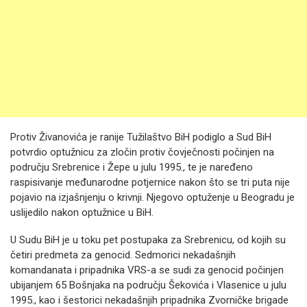
Protiv Živanovića je ranije Tužilaštvo BiH podiglo a Sud BiH
potvrdio optužnicu za zločin protiv čovječnosti počinjen na
području Srebrenice i Žepe u julu 1995., te je naređeno
raspisivanje međunarodne potjernice nakon što se tri puta nije
pojavio na izjašnjenju o krivnji. Njegovo optuženje u Beogradu je
uslijedilo nakon optužnice u BiH.
U Sudu BiH je u toku pet postupaka za Srebrenicu, od kojih su
četiri predmeta za genocid. Sedmorici nekadašnjih
komandanata i pripadnika VRS-a se sudi za genocid počinjen
ubijanjem 65 Bošnjaka na području Šekovića i Vlasenice u julu
1995., kao i šestorici nekadašnjih pripadnika Zvorničke brigade