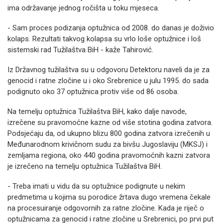
ima održavanje jednog ročišta u toku mjeseca.
- Sam proces podizanja optužnica od 2008. do danas je doživio
kolaps. Rezultati takvog kolapsa su vrlo loše optužnice i loš
sistemski rad Tužilaštva BiH - kaže Tahirović.
Iz Državnog tužilaštva su u odgovoru Detektoru naveli da je za
genocid i ratne zločine u i oko Srebrenice u julu 1995. do sada
podignuto oko 37 optužnica protiv više od 86 osoba.
Na temelju optužnica Tužilaštva BiH, kako dalje navode,
izrečene su pravomoćne kazne od više stotina godina zatvora.
Podsjećaju da, od ukupno blizu 800 godina zatvora izrečenih u
Međunarodnom krivičnom sudu za bivšu Jugoslaviju (MKSJ) i
zemljama regiona, oko 440 godina pravomoćnih kazni zatvora
je izrečeno na temelju optužnica Tužilaštva BiH.
- Treba imati u vidu da su optužnice podignute u nekim
predmetima u kojima su porodice žrtava dugo vremena čekale
na procesuiranje odgovornih za ratne zločine. Kada je riječ o
optužnicama za genocid i ratne zločine u Srebrenici, po prvi put