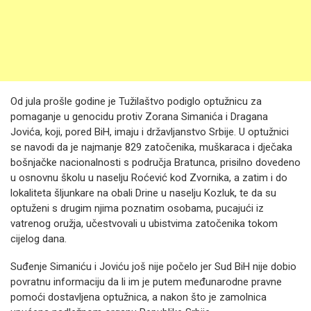
Od jula prošle godine je Tužilaštvo podiglo optužnicu za
pomaganje u genocidu protiv Zorana Simanića i Dragana
Jovića, koji, pored BiH, imaju i državljanstvo Srbije. U optužnici
se navodi da je najmanje 829 zatočenika, muškaraca i dječaka
bošnjačke nacionalnosti s područja Bratunca, prisilno dovedeno
u osnovnu školu u naselju Roćević kod Zvornika, a zatim i do
lokaliteta šljunkare na obali Drine u naselju Kozluk, te da su
optuženi s drugim njima poznatim osobama, pucajući iz
vatrenog oružja, učestvovali u ubistvima zatočenika tokom
cijelog dana.
Suđenje Simaniću i Joviću još nije počelo jer Sud BiH nije dobio
povratnu informaciju da li im je putem međunarodne pravne
pomoći dostavljena optužnica, a nakon što je zamolnica