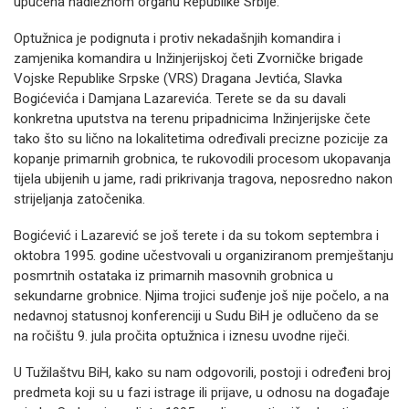
upućena nadležnom organu Republike Srbije.
Optužnica je podignuta i protiv nekadašnjih komandira i
zamjenika komandira u Inžinjerijskoj četi Zvorničke brigade
Vojske Republike Srpske (VRS) Dragana Jevtića, Slavka
Bogićevića i Damjana Lazarevića. Terete se da su davali
konkretna uputstva na terenu pripadnicima Inžinjerijske čete
tako što su lično na lokalitetima određivali precizne pozicije za
kopanje primarnih grobnica, te rukovodili procesom ukopavanja
tijela ubijenih u jame, radi prikrivanja tragova, neposredno nakon
strijeljanja zatočenika.
Bogićević i Lazarević se još terete i da su tokom septembra i
oktobra 1995. godine učestvovali u organiziranom premještanju
posmrtnih ostataka iz primarnih masovnih grobnica u
sekundarne grobnice. Njima trojici suđenje još nije počelo, a na
nedavnoj statusnoj konferenciji u Sudu BiH je odlučeno da se
na ročištu 9. jula pročita optužnica i iznesu uvodne riječi.
U Tužilaštvu BiH, kako su nam odgovorili, postoji i određeni broj
predmeta koji su u fazi istrage ili prijave, u odnosu na događaje