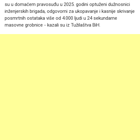
su u domaćem pravosuđu u 2025. godini optuženi dužnosnici
inženjerskih brigada, odgovorni za ukopavanje i kasnije skrivanje
posmrtnih ostataka više od 4.000 ljudi u 24 sekundarne
masovne grobnice - kazali su iz Tužilaštva BiH.