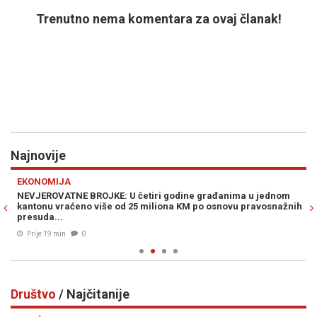
Trenutno nema komentara za ovaj članak!
Najnovije
Previous
N
EKONOMIJA
PO
NEVJEROVATNE BROJKE: U četiri godine građanima u jednom
NO
kantonu vraćeno više od 25 miliona KM po osnovu pravosnažnih
de
presuda...
um
Prije 19 min
0
Društvo
/ Najčitanije
Previous
N