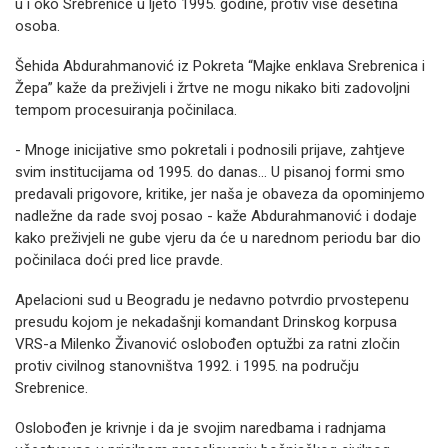
u i oko Srebrenice u ljeto 1995. godine, protiv više desetina
osoba.
Šehida Abdurahmanović iz Pokreta “Majke enklava Srebrenica i
Žepa” kaže da preživjeli i žrtve ne mogu nikako biti zadovoljni
tempom procesuiranja počinilaca.
- Mnoge inicijative smo pokretali i podnosili prijave, zahtjeve
svim institucijama od 1995. do danas… U pisanoj formi smo
predavali prigovore, kritike, jer naša je obaveza da opominjemo
nadležne da rade svoj posao - kaže Abdurahmanović i dodaje
kako preživjeli ne gube vjeru da će u narednom periodu bar dio
počinilaca doći pred lice pravde.
Apelacioni sud u Beogradu je nedavno potvrdio prvostepenu
presudu kojom je nekadašnji komandant Drinskog korpusa
VRS-a Milenko Živanović oslobođen optužbi za ratni zločin
protiv civilnog stanovništva 1992. i 1995. na području
Srebrenice.
Oslobođen je krivnje i da je svojim naredbama i radnjama