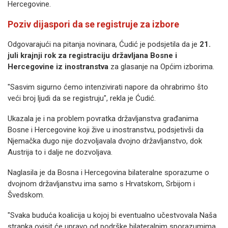
Hercegovine.
Poziv dijaspori da se registruje za izbore
Odgovarajući na pitanja novinara, Ćudić je podsjetila da je
21.
juli krajnji rok za registraciju državljana Bosne i
Hercegovine iz inostranstva
za glasanje na Općim izborima.
"Sasvim sigurno ćemo intenzivirati napore da ohrabrimo što
veći broj ljudi da se registruju", rekla je Ćudić.
Ukazala je i na problem povratka državljanstva građanima
Bosne i Hercegovine koji žive u inostranstvu, podsjetivši da
Njemačka dugo nije dozvoljavala dvojno državljanstvo, dok
Austrija to i dalje ne dozvoljava.
Naglasila je da Bosna i Hercegovina bilateralne sporazume o
dvojnom državljanstvu ima samo s Hrvatskom, Srbijom i
Švedskom.
"Svaka buduća koalicija u kojoj bi eventualno učestvovala Naša
stranka ovisit će upravo od podrške bilateralnim sporazumima