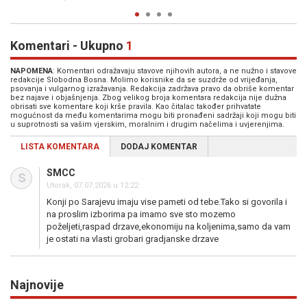
Komentari - Ukupno
1
NAPOMENA
: Komentari odražavaju stavove njihovih autora, a ne nužno i stavove
redakcije Slobodna Bosna. Molimo korisnike da se suzdrže od vrijeđanja,
psovanja i vulgarnog izražavanja. Redakcija zadržava pravo da obriše komentar
bez najave i objašnjenja. Zbog velikog broja komentara redakcija nije dužna
obrisati sve komentare koji krše pravila. Kao čitalac također prihvatate
mogućnost da među komentarima mogu biti pronađeni sadržaji koji mogu biti
u suprotnosti sa vašim vjerskim, moralnim i drugim načelima i uvjerenjima.
LISTA KOMENTARA
DODAJ KOMENTAR
SMCC
S
Utorak, 07.07.2026 u 12:22
Konji po Sarajevu imaju vise pameti od tebe.Tako si govorila i
na proslim izborima pa imamo sve sto mozemo
poželjeti,raspad drzave,ekonomiju na koljenima,samo da vam
je ostati na vlasti grobari gradjanske drzave
Najnovije
Previous
N