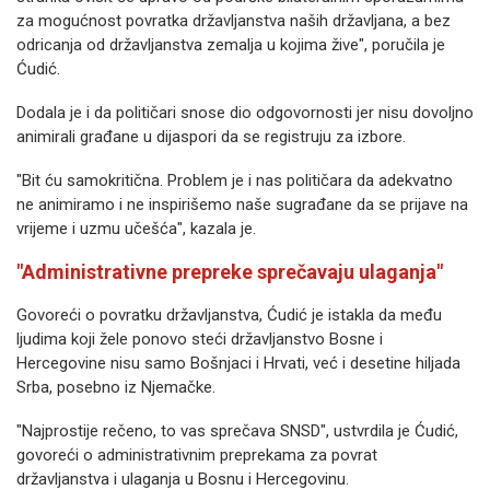
za mogućnost povratka državljanstva naših državljana, a bez
odricanja od državljanstva zemalja u kojima žive", poručila je
Ćudić.
Dodala je i da političari snose dio odgovornosti jer nisu dovoljno
animirali građane u dijaspori da se registruju za izbore.
"Bit ću samokritična. Problem je i nas političara da adekvatno
ne animiramo i ne inspirišemo naše sugrađane da se prijave na
vrijeme i uzmu učešća", kazala je.
"Administrativne prepreke sprečavaju ulaganja"
Govoreći o povratku državljanstva, Ćudić je istakla da među
ljudima koji žele ponovo steći državljanstvo Bosne i
Hercegovine nisu samo Bošnjaci i Hrvati, već i desetine hiljada
Srba, posebno iz Njemačke.
"Najprostije rečeno, to vas sprečava SNSD", ustvrdila je Ćudić,
govoreći o administrativnim preprekama za povrat
državljanstva i ulaganja u Bosnu i Hercegovinu.