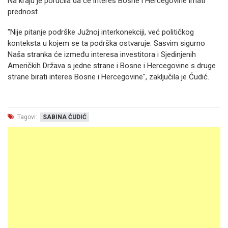
Na kraju je poručila da će interes Bosne i Hercegovine imati
prednost.
"Nije pitanje podrške Južnoj interkonekciji, već političkog
konteksta u kojem se ta podrška ostvaruje. Sasvim sigurno
Naša stranka će između interesa investitora i Sjedinjenih
Američkih Država s jedne strane i Bosne i Hercegovine s druge
strane birati interes Bosne i Hercegovine", zaključila je Ćudić.
Tagovi:
SABINA ĆUDIĆ