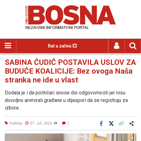
Rat u zalivu 💥
SABINA ĆUDIĆ POSTAVILA USLOV ZA
BUDUĆE KOALICIJE: Bez ovoga Naša
stranka ne ide u vlast
Dodala je i da političari snose dio odgovornosti jer nisu
dovoljno animirali građane u dijaspori da se registruju za
izbore.
Politika
07. Jul. 2026
1
Facebook
X
Kopiraj link
Više