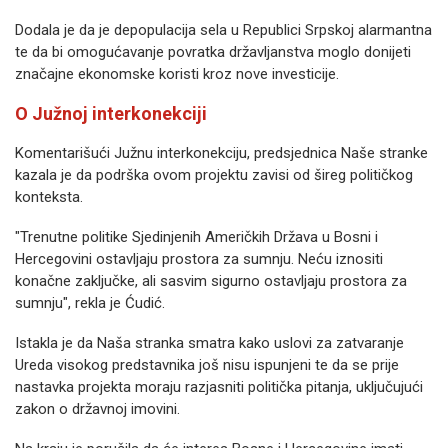
Dodala je da je depopulacija sela u Republici Srpskoj alarmantna
te da bi omogućavanje povratka državljanstva moglo donijeti
značajne ekonomske koristi kroz nove investicije.
O Južnoj interkonekciji
Komentarišući Južnu interkonekciju, predsjednica Naše stranke
kazala je da podrška ovom projektu zavisi od šireg političkog
konteksta.
"Trenutne politike Sjedinjenih Američkih Država u Bosni i
Hercegovini ostavljaju prostora za sumnju. Neću iznositi
konačne zaključke, ali sasvim sigurno ostavljaju prostora za
sumnju", rekla je Ćudić.
Istakla je da Naša stranka smatra kako uslovi za zatvaranje
Ureda visokog predstavnika još nisu ispunjeni te da se prije
nastavka projekta moraju razjasniti politička pitanja, uključujući
zakon o državnoj imovini.