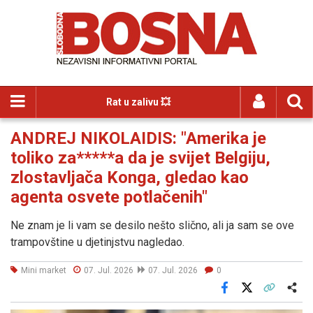
Rat u zalivu 💥
ANDREJ NIKOLAIDIS: "Amerika je
toliko za*****a da je svijet Belgiju,
zlostavljača Konga, gledao kao
agenta osvete potlačenih"
Ne znam je li vam se desilo nešto slično, ali ja sam se ove
trampovštine u djetinjstvu nagledao.
Mini market
07. Jul. 2026
07. Jul. 2026
0
Facebook
X
Kopiraj link
Više