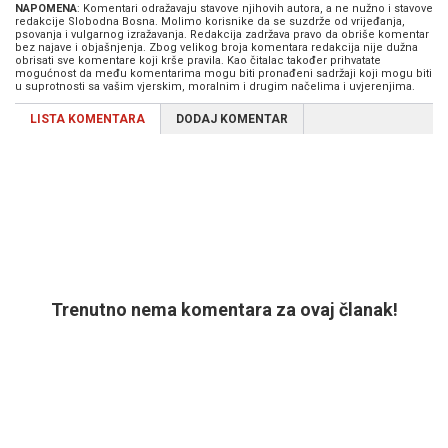
NAPOMENA
: Komentari odražavaju stavove njihovih autora, a ne nužno i stavove
redakcije Slobodna Bosna. Molimo korisnike da se suzdrže od vrijeđanja,
psovanja i vulgarnog izražavanja. Redakcija zadržava pravo da obriše komentar
bez najave i objašnjenja. Zbog velikog broja komentara redakcija nije dužna
obrisati sve komentare koji krše pravila. Kao čitalac također prihvatate
mogućnost da među komentarima mogu biti pronađeni sadržaji koji mogu biti
u suprotnosti sa vašim vjerskim, moralnim i drugim načelima i uvjerenjima.
LISTA KOMENTARA
DODAJ KOMENTAR
Trenutno nema komentara za ovaj članak!