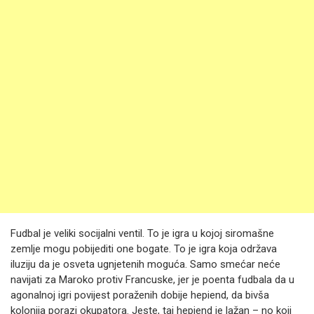
Fudbal je veliki socijalni ventil. To je igra u kojoj siromašne
zemlje mogu pobijediti one bogate. To je igra koja održava
iluziju da je osveta ugnjetenih moguća. Samo smećar neće
navijati za Maroko protiv Francuske, jer je poenta fudbala da u
agonalnoj igri povijest poraženih dobije hepiend, da bivša
kolonija porazi okupatora. Jeste, taj hepiend je lažan – no koji