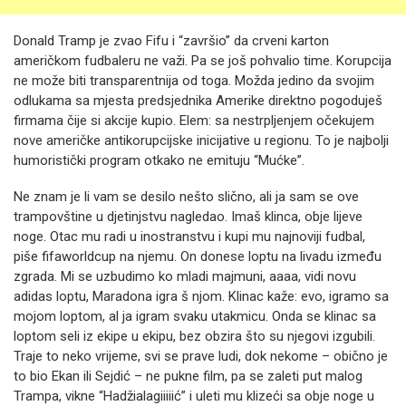
Donald Tramp je zvao Fifu i “završio” da crveni karton
američkom fudbaleru ne važi. Pa se još pohvalio time. Korupcija
ne može biti transparentnija od toga. Možda jedino da svojim
odlukama sa mjesta predsjednika Amerike direktno pogoduješ
firmama čije si akcije kupio. Elem: sa nestrpljenjem očekujem
nove američke antikorupcijske inicijative u regionu. To je najbolji
humoristički program otkako ne emituju “Mućke”.
Ne znam je li vam se desilo nešto slično, ali ja sam se ove
trampovštine u djetinjstvu nagledao. Imaš klinca, obje lijeve
noge. Otac mu radi u inostranstvu i kupi mu najnoviji fudbal,
piše fifaworldcup na njemu. On donese loptu na livadu između
zgrada. Mi se uzbudimo ko mladi majmuni, aaaa, vidi novu
adidas loptu, Maradona igra š njom. Klinac kaže: evo, igramo sa
mojom loptom, al ja igram svaku utakmicu. Onda se klinac sa
loptom seli iz ekipe u ekipu, bez obzira što su njegovi izgubili.
Traje to neko vrijeme, svi se prave ludi, dok nekome – obično je
to bio Ekan ili Sejdić – ne pukne film, pa se zaleti put malog
Trampa, vikne “Hadžialagiiiiić” i uleti mu klizeći sa obje noge u