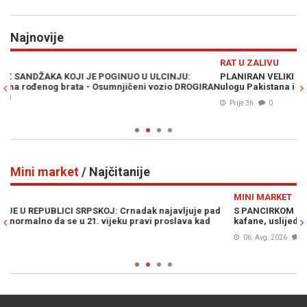
Najnovije
Previous
N
RAT U ZALIVU
D
PLANIRAN VELIKI KOPNENI NAPAD NA IRAN: Pezeškijan otkrio
O
RAN
ulogu Pakistana i Avganistana - "Plan neprijatelja je propao"
no
Prije 3h
0
Mini market
/ Najčitanije
Previous
N
MINI MARKET
M
S PANCIRKOM PO LUKAVICI: Građani u šoku nakon fotografije iz
S
kafane, uslijedile su burne reakcije...
p
k
06. Avg. 2026
0