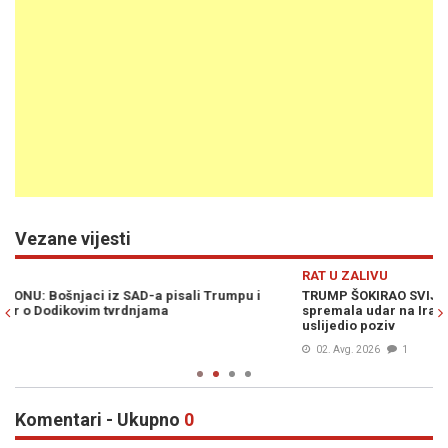
Vezane vijesti
Previous
N
RAT U ZALIVU
R
TRUMP ŠOKIRAO SVIJET, PREOKRET U ZADNJI ČAS: Amerika
TR
spremala udar na Iran kakav nije viđen od 1945., a onda je
iz
uslijedio poziv
02. Avg. 2026
1
Komentari - Ukupno
0