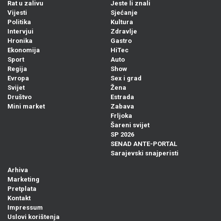
Rat u zalivu
Jeste li znali
Vijesti
Sjećanje
Politika
Kultura
Intervjui
Zdravlje
Hronika
Gastro
Ekonomija
HiTec
Sport
Auto
Regija
Show
Evropa
Sex i grad
Svijet
Žena
Društvo
Estrada
Mini market
Zabava
Frljoka
Šareni svijet
SP 2026
SENAD ANTE-PORTAL
Sarajevski snajperisti
Arhiva
Marketing
Pretplata
Kontakt
Impressum
Uslovi korištenja