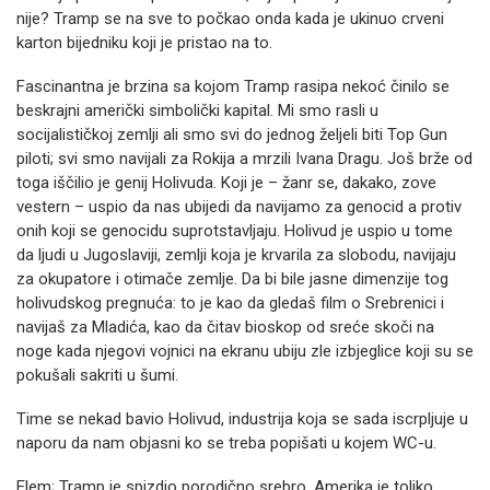
nije? Tramp se na sve to počkao onda kada je ukinuo crveni
karton bijedniku koji je pristao na to.
Fascinantna je brzina sa kojom Tramp rasipa nekoć činilo se
beskrajni američki simbolički kapital. Mi smo rasli u
socijalističkoj zemlji ali smo svi do jednog željeli biti Top Gun
piloti; svi smo navijali za Rokija a mrzili Ivana Dragu. Još brže od
toga iščilio je genij Holivuda. Koji je – žanr se, dakako, zove
vestern – uspio da nas ubijedi da navijamo za genocid a protiv
onih koji se genocidu suprotstavljaju. Holivud je uspio u tome
da ljudi u Jugoslaviji, zemlji koja je krvarila za slobodu, navijaju
za okupatore i otimače zemlje. Da bi bile jasne dimenzije tog
holivudskog pregnuća: to je kao da gledaš film o Srebrenici i
navijaš za Mladića, kao da čitav bioskop od sreće skoči na
noge kada njegovi vojnici na ekranu ubiju zle izbjeglice koji su se
pokušali sakriti u šumi.
Time se nekad bavio Holivud, industrija koja se sada iscrpljuje u
naporu da nam objasni ko se treba popišati u kojem WC-u.
Elem; Tramp je spizdio porodično srebro. Amerika je toliko