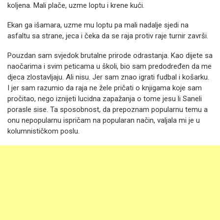
koljena. Mali plače, uzme loptu i krene kući.
Ekan ga išamara, uzme mu loptu pa mali nadalje sjedi na
asfaltu sa strane, jeca i čeka da se raja protiv raje turnir završi.
Pouzdan sam svjedok brutalne prirode odrastanja. Kao dijete sa
naočarima i svim peticama u školi, bio sam predodređen da me
djeca zlostavljaju. Ali nisu. Jer sam znao igrati fudbal i košarku.
I jer sam razumio da raja ne žele pričati o knjigama koje sam
pročitao, nego iznijeti lucidna zapažanja o tome jesu li Saneli
porasle sise. Ta sposobnost, da prepoznam popularnu temu a
onu nepopularnu ispričam na popularan način, valjala mi je u
kolumnističkom poslu.