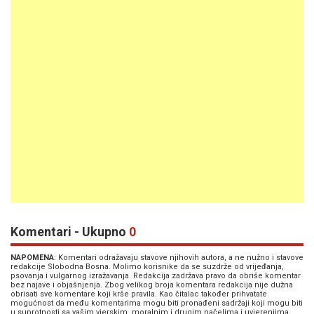
Komentari - Ukupno
0
NAPOMENA
: Komentari odražavaju stavove njihovih autora, a ne nužno i stavove
redakcije Slobodna Bosna. Molimo korisnike da se suzdrže od vrijeđanja,
psovanja i vulgarnog izražavanja. Redakcija zadržava pravo da obriše komentar
bez najave i objašnjenja. Zbog velikog broja komentara redakcija nije dužna
obrisati sve komentare koji krše pravila. Kao čitalac također prihvatate
mogućnost da među komentarima mogu biti pronađeni sadržaji koji mogu biti
u suprotnosti sa vašim vjerskim, moralnim i drugim načelima i uvjerenjima.