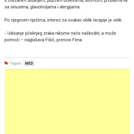
s otežanim disanjem, plućnim bolestima, astmom, problemima
sa sinusima, glavoboljama i alergijama.
Po njegovim riječima, interes za ovakav oblik terapije je velik.
- Udisanje pčelinjeg zraka nikome neće naškoditi, a može
pomoći – naglašava Fišić, prenosi Fena.
Tagovi:
MED