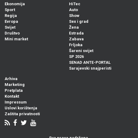
Ekonomija
HiTec
Sport
Auto
Regija
Show
Evropa
Sex i grad
Svijet
Žena
Društvo
Estrada
Mini market
Zabava
Frljoka
Šareni svijet
SP 2026
SENAD ANTE-PORTAL
Sarajevski snajperisti
Arhiva
Marketing
Pretplata
Kontakt
Impressum
Uslovi korištenja
Zaštita privatnosti
Sva prava zadržana.