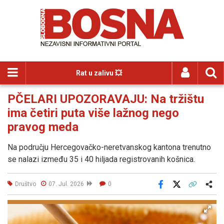
Rat u zalivu 💥
PČELARI UPOZORAVAJU: Na tržištu
ima četiri puta više lažnog nego
pravog meda
Na području Hercegovačko-neretvanskog kantona trenutno
se nalazi između 35 i 40 hiljada registrovanih košnica.
Društvo
07. Jul. 2026
0
Facebook
X
Kopiraj link
Više