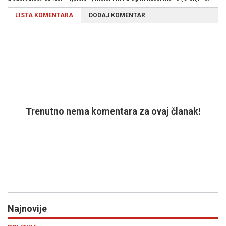
LISTA KOMENTARA
DODAJ KOMENTAR
Trenutno nema komentara za ovaj članak!
Najnovije
Previous
N