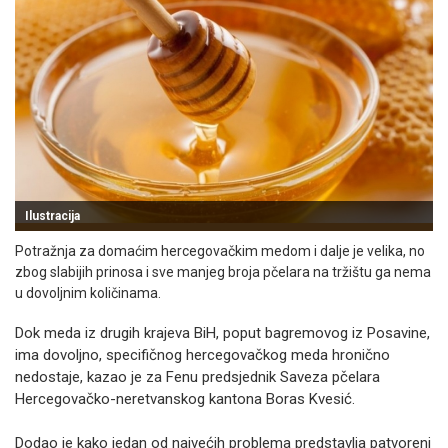
Ilustracija
Potražnja za domaćim hercegovačkim medom i dalje je velika, no
zbog slabijih prinosa i sve manjeg broja pčelara na tržištu ga nema
u dovoljnim količinama.
Dok meda iz drugih krajeva BiH, poput bagremovog iz Posavine,
ima dovoljno, specifičnog hercegovačkog meda hronično
nedostaje, kazao je za Fenu predsjednik Saveza pčelara
Hercegovačko-neretvanskog kantona Boras Kvesić.
Dodao je kako jedan od najvećih problema predstavlja patvoreni