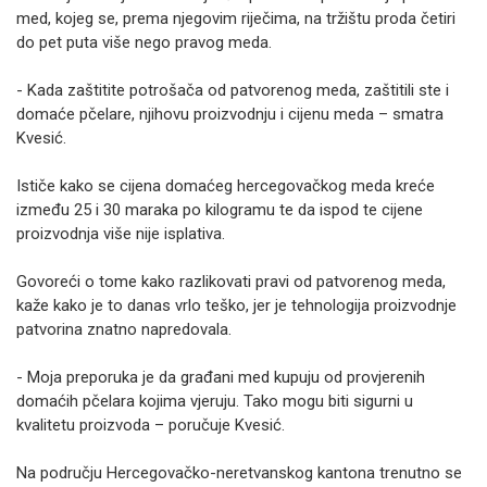
med, kojeg se, prema njegovim riječima, na tržištu proda četiri
do pet puta više nego pravog meda.
- Kada zaštitite potrošača od patvorenog meda, zaštitili ste i
domaće pčelare, njihovu proizvodnju i cijenu meda – smatra
Kvesić.
Ističe kako se cijena domaćeg hercegovačkog meda kreće
između 25 i 30 maraka po kilogramu te da ispod te cijene
proizvodnja više nije isplativa.
Govoreći o tome kako razlikovati pravi od patvorenog meda,
kaže kako je to danas vrlo teško, jer je tehnologija proizvodnje
patvorina znatno napredovala.
- Moja preporuka je da građani med kupuju od provjerenih
domaćih pčelara kojima vjeruju. Tako mogu biti sigurni u
kvalitetu proizvoda – poručuje Kvesić.
Na području Hercegovačko-neretvanskog kantona trenutno se