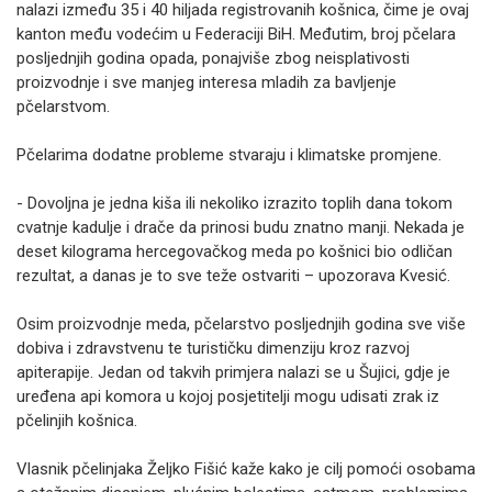
nalazi između 35 i 40 hiljada registrovanih košnica, čime je ovaj
kanton među vodećim u Federaciji BiH. Međutim, broj pčelara
posljednjih godina opada, ponajviše zbog neisplativosti
proizvodnje i sve manjeg interesa mladih za bavljenje
pčelarstvom.
Pčelarima dodatne probleme stvaraju i klimatske promjene.
- Dovoljna je jedna kiša ili nekoliko izrazito toplih dana tokom
cvatnje kadulje i drače da prinosi budu znatno manji. Nekada je
deset kilograma hercegovačkog meda po košnici bio odličan
rezultat, a danas je to sve teže ostvariti – upozorava Kvesić.
Osim proizvodnje meda, pčelarstvo posljednjih godina sve više
dobiva i zdravstvenu te turističku dimenziju kroz razvoj
apiterapije. Jedan od takvih primjera nalazi se u Šujici, gdje je
uređena api komora u kojoj posjetitelji mogu udisati zrak iz
pčelinjih košnica.
Vlasnik pčelinjaka Željko Fišić kaže kako je cilj pomoći osobama