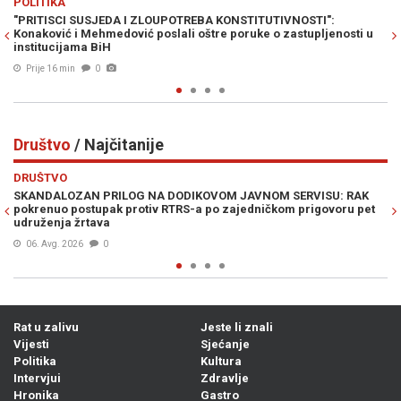
HRONIKA
OSTI":
ŠTA SU POKAZALI NOVI OBAVJEŠTAJNI PODACI: Je li Đo
tupljenosti u
pobjegao iz Bosne i Hercegovine?
Prije 23 min
0
Društvo
/ Najčitanije
Previous
N
DRUŠTVO
RVISU: RAK
NAGLI PREOKRET: AccuWeather objavio vremensku pr
prigovoru pet
Bosnu i Hercegovinu...
Prije 5h
0
Rat u zalivu
Jeste li znali
Vijesti
Sjećanje
Politika
Kultura
Intervjui
Zdravlje
Hronika
Gastro