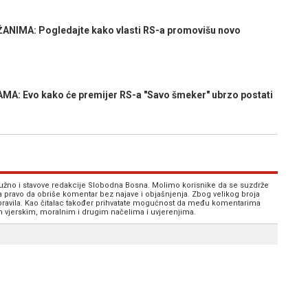
NIMA: Pogledajte kako vlasti RS-a promovišu novo
 Evo kako će premijer RS-a "Savo šmeker" ubrzo postati
 nužno i stavove redakcije Slobodna Bosna. Molimo korisnike da se suzdrže
va pravo da obriše komentar bez najave i objašnjenja. Zbog velikog broja
 pravila. Kao čitalac također prihvatate mogućnost da među komentarima
im vjerskim, moralnim i drugim načelima i uvjerenjima.