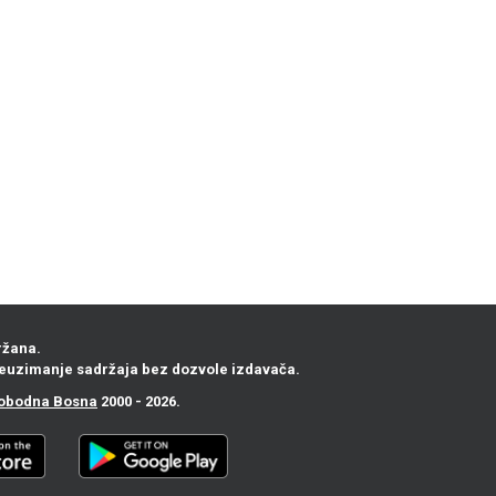
ržana.
euzimanje sadržaja bez dozvole izdavača.
obodna Bosna
2000 - 2026.