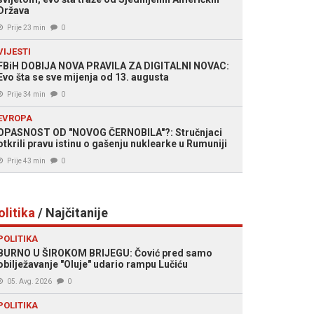
Država
Prije 23 min
0
VIJESTI
FBiH DOBIJA NOVA PRAVILA ZA DIGITALNI NOVAC:
Evo šta se sve mijenja od 13. augusta
Prije 34 min
0
EVROPA
OPASNOST OD "NOVOG ČERNOBILA"?: Stručnjaci
otkrili pravu istinu o gašenju nuklearke u Rumuniji
Prije 43 min
0
olitika
/ Najčitanije
POLITIKA
BURNO U ŠIROKOM BRIJEGU: Čović pred samo
obilježavanje "Oluje" udario rampu Lučiću
05. Avg. 2026
0
POLITIKA