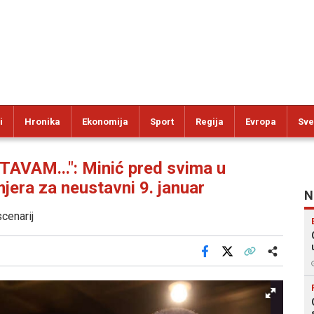
i
Hronika
Ekonomija
Sport
Regija
Evropa
Sve
VAM...": Minić pred svima u
mjera za neustavni 9. januar
N
cenarij
Facebook
X
Kopiraj link
Više