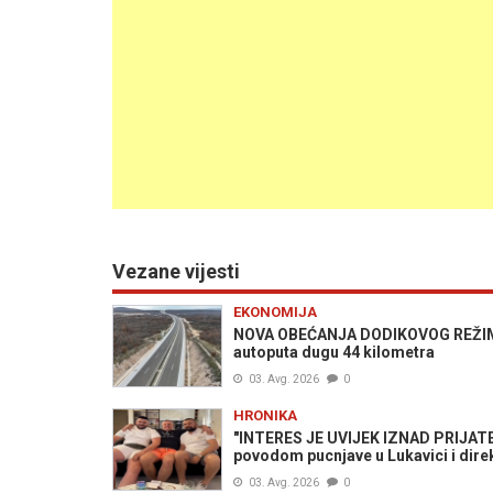
Vezane vijesti
EKONOMIJA
NOVA OBEĆANJA DODIKOVOG REŽIMA:
autoputa dugu 44 kilometra
03. Avg. 2026
0
HRONIKA
"INTERES JE UVIJEK IZNAD PRIJATEL
povodom pucnjave u Lukavici i dire
03. Avg. 2026
0