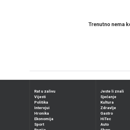
Trenutno nema ko
Rat u zalivu
Jeste li znali
Vijesti
Sjećanje
Politika
Kultura
Intervjui
Zdravlje
Hronika
Gastro
Ekonomija
HiTec
Sport
Auto
Regija
Show