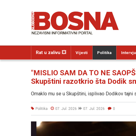
Rat u zalivu 💥
Vijesti
Politika
Intervju
"MISLIO SAM DA TO NE SAOPŠTA
Skupštini razotkrio šta Dodik s
Omaklo mu se u Skupštini, isplivao Dodikov tajni s
Politika
07. Jul. 2026
07. Jul. 2026
0