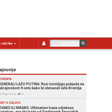
 rubrike
ajnovije
EVROPA
GENERALI LAŽU PUTINA: Rusi izmišljaju pobjede na
ukrajinskom frontu kako bi obmanuli šefa Kremlja
Prije 13 min
0
RAT U ZALIVU
OVAKO ILI NIKAKO: Ultimatum Irana odjeknuo
svijetom, evo šta traže od Sjedinjenih Američkih