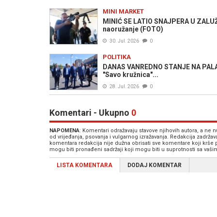
MINI MARKET
MINIĆ SE LATIO SNAJPERA U ZALUŽA
naoružanje (FOTO)
30. Jul. 2026
0
POLITIKA
DANAS VANREDNO STANJE NA PALAMA:
"Savo kružnica"...
28. Jul. 2026
0
Komentari - Ukupno
0
NAPOMENA
: Komentari odražavaju stavove njihovih autora, a ne
od vrijeđanja, psovanja i vulgarnog izražavanja. Redakcija zadrža
komentara redakcija nije dužna obrisati sve komentare koji krše
mogu biti pronađeni sadržaji koji mogu biti u suprotnosti sa vaš
LISTA KOMENTARA
DODAJ KOMENTAR