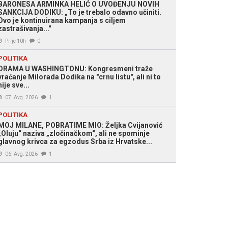
BARONESA ARMINKA HELIĆ O UVOĐENJU NOVIH
SANKCIJA DODIKU: „To je trebalo odavno učiniti.
Ovo je kontinuirana kampanja s ciljem
zastrašivanja..."
Prije 10h
0
POLITIKA
DRAMA U WASHINGTONU: Kongresmeni traže
vraćanje Milorada Dodika na "crnu listu", ali ni to
nije sve...
07. Avg. 2026
1
POLITIKA
MOJ MILANE, POBRATIME MIO: Željka Cvijanović
„Oluju“ naziva „zločinačkom“, ali ne spominje
glavnog krivca za egzodus Srba iz Hrvatske...
06. Avg. 2026
1