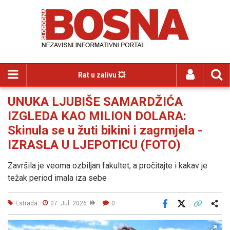
Rat u zalivu 💥
UNUKA LJUBIŠE SAMARDŽIĆA
IZGLEDA KAO MILION DOLARA:
Skinula se u žuti bikini i zagrmjela -
IZRASLA U LJEPOTICU (FOTO)
Završila je veoma ozbiljan fakultet, a pročitajte i kakav je
težak period imala iza sebe
Estrada
07. Jul. 2026
0
Facebook
X
Kopiraj link
Više