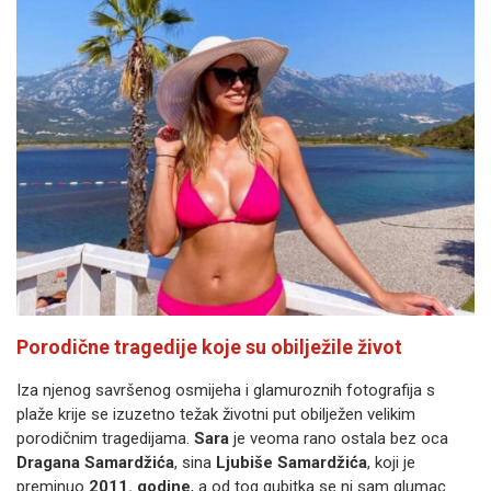
Porodične tragedije koje su obilježile život
Iza njenog savršenog osmijeha i glamuroznih fotografija s
plaže krije se izuzetno težak životni put obilježen velikim
porodičnim tragedijama.
Sara
je veoma rano ostala bez oca
Dragana Samardžića
, sina
Ljubiše Samardžića
, koji je
preminuo
2011. godine
, a od tog gubitka se ni sam glumac