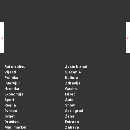
Estrada
/ Najčitanije
Previous
N
ESTRADA
E
"NIJE ME ZVAO...": Željko Joksimović progovorio o Merlinu i
DI
koncertima na Koševu, pa mu uputio ove riječi
I 
OS
03. Avg. 2026
0
Rat u zalivu
Jeste li znali
Vijesti
Sjećanje
Politika
Kultura
Intervjui
Zdravlje
Hronika
Gastro
Ekonomija
HiTec
Sport
Auto
Regija
Show
Evropa
Sex i grad
Svijet
Žena
Društvo
Estrada
Mini market
Zabava