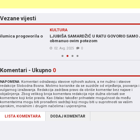
Vezane vijesti
revious
KULTURA
LJUBIŠA SAMARDŽIĆ U RATU GOVORIO SAMO JEDNO: Vojsku je
obmanuo ovim potezom
02. Avg. 2025
0
Komentari - Ukupno
0
NAPOMENA
: Komentari odražavaju stavove njihovih autora, a ne nužno i stavove
redakcije Slobodna Bosna. Molimo korisnike da se suzdrže od vrijeđanja, psovanja i
vulgarnog izražavanja. Redakcija zadržava pravo da obriše komentar bez najave i
objašnjenja. Zbog velikog broja komentara redakcija nije dužna obrisati sve
komentare koji krše pravila. Kao čitalac također prihvatate mogućnost da među
komentarima mogu biti pronađeni sadržaji koji mogu biti u suprotnosti sa vašim
vjerskim, moralnim i drugim načelima i uvjerenjima.
LISTA KOMENTARA
DODAJ KOMENTAR