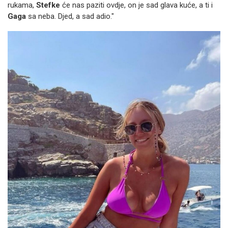
rukama,
Stefke
će nas paziti ovdje, on je sad glava kuće, a ti i
Gaga
sa neba. Djed, a sad adio."