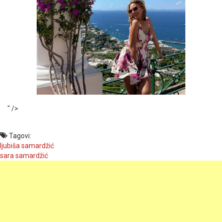
" />
Tagovi:
ljubiša samardžić
sara samardžić