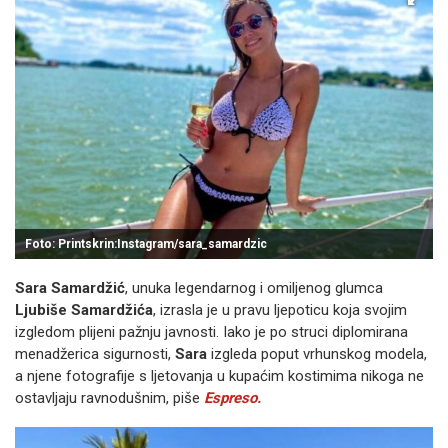
Foto: Printskrin:Instagram/sara_samardzic
Sara Samardžić
, unuka legendarnog i omiljenog glumca
Ljubiše Samardžića
, izrasla je u pravu ljepoticu koja svojim
izgledom plijeni pažnju javnosti. Iako je po struci diplomirana
menadžerica sigurnosti,
Sara
izgleda poput vrhunskog modela,
a njene fotografije s ljetovanja u kupaćim kostimima nikoga ne
ostavljaju ravnodušnim, piše
Espreso.