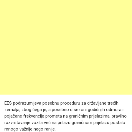
EES podrazumijeva posebnu proceduru za državljane trećih
zemalja, zbog čega je, a posebno u sezoni godišnjih odmora i
pojačane frekvencije prometa na graničnim prijelazima, pravilno
razvrstavanje vozila već na prilazu graničnom prijelazu postalo
mnogo važnije nego ranije.