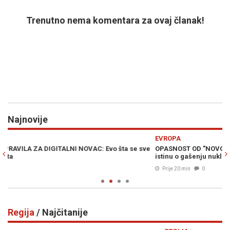
Trenutno nema komentara za ovaj članak!
Najnovije
Previous
N
EVROPA
H
ve
OPASNOST OD "NOVOG ČERNOBILA"?: Stručnjaci otkrili pravu
Z
istinu o gašenju nuklearke u Rumuniji
l
Prije 20 min
0
Regija
/ Najčitanije
Previous
N