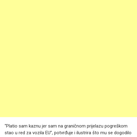
“Platio sam kaznu jer sam na graničnom prijelazu pogreškom
stao u red za vozila EU”, potvrđuje i ilustrira što mu se dogodilo