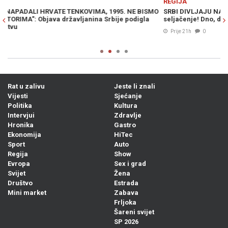
REGIJA
R
MO
SRBI DIVLJAJU NA LJETOVANJU: "Ne moramo slušati vaše
V
seljačenje! Dno, dna"
p
Prije 21h
0
Rat u zalivu
Jeste li znali
Vijesti
Sjećanje
Politika
Kultura
Intervjui
Zdravlje
Hronika
Gastro
Ekonomija
HiTec
Sport
Auto
Regija
Show
Evropa
Sex i grad
Svijet
Žena
Društvo
Estrada
Mini market
Zabava
Frljoka
Šareni svijet
SP 2026