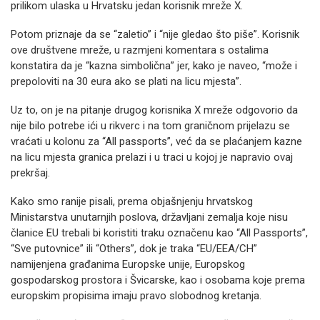
prilikom ulaska u Hrvatsku jedan korisnik mreže X.
Potom priznaje da se “zaletio” i “nije gledao što piše”. Korisnik
ove društvene mreže, u razmjeni komentara s ostalima
konstatira da je “kazna simbolična” jer, kako je naveo, “može i
prepoloviti na 30 eura ako se plati na licu mjesta”.
Uz to, on je na pitanje drugog korisnika X mreže odgovorio da
nije bilo potrebe ići u rikverc i na tom graničnom prijelazu se
vraćati u kolonu za “All passports”, već da se plaćanjem kazne
na licu mjesta granica prelazi i u traci u kojoj je napravio ovaj
prekršaj.
Kako smo ranije pisali, prema objašnjenju hrvatskog
Ministarstva unutarnjih poslova, državljani zemalja koje nisu
članice EU trebali bi koristiti traku označenu kao “All Passports”,
“Sve putovnice” ili “Others”, dok je traka “EU/EEA/CH”
namijenjena građanima Europske unije, Europskog
gospodarskog prostora i Švicarske, kao i osobama koje prema
europskim propisima imaju pravo slobodnog kretanja.