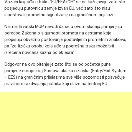
Vozači koji uđu u traku “EU/EEA/CH” se ne kažnjavaju zato što
posjeduju putovnicu zemlje izvan EU, već zato što nisu
ispoštovali prometnu signalizaciju na graničnom prijelazu.
Naime, hrvatski MUP navodi da se u ovom slučaju primjenjuju
odredbe Zakona o sigurnosti prometa na cestama koje
propisuju obvezno poštovanje postavljenih prometnih znakova,
pa “za fizičku osobu koja uđe u pogrešnu traku može biti
izrečena novčana kazna od 60 eura”.
Odgovor na ovo pitanje je zato što se od početka pune
primjene europskog Sustava ulaska i izlaska (Entry/Exit System
– EES) na graničnim prijelazima sve više pozornosti posvećuje
pravilnom razdvajanju putnika koji ulaze na teritorij EU.