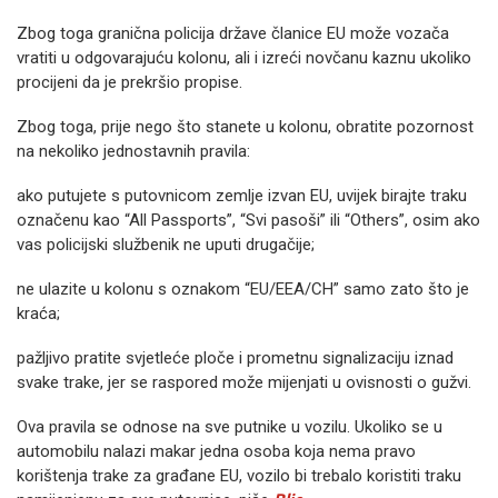
Zbog toga granična policija države članice EU može vozača
vratiti u odgovarajuću kolonu, ali i izreći novčanu kaznu ukoliko
procijeni da je prekršio propise.
Zbog toga, prije nego što stanete u kolonu, obratite pozornost
na nekoliko jednostavnih pravila:
ako putujete s putovnicom zemlje izvan EU, uvijek birajte traku
označenu kao “All Passports”, “Svi pasoši” ili “Others”, osim ako
vas policijski službenik ne uputi drugačije;
ne ulazite u kolonu s oznakom “EU/EEA/CH” samo zato što je
kraća;
pažljivo pratite svjetleće ploče i prometnu signalizaciju iznad
svake trake, jer se raspored može mijenjati u ovisnosti o gužvi.
Ova pravila se odnose na sve putnike u vozilu. Ukoliko se u
automobilu nalazi makar jedna osoba koja nema pravo
korištenja trake za građane EU, vozilo bi trebalo koristiti traku