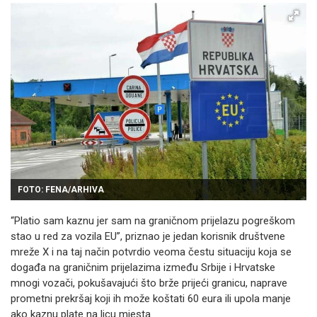
FOTO: FENA/ARHIVA
“Platio sam kaznu jer sam na graničnom prijelazu pogreškom
stao u red za vozila EU”, priznao je jedan korisnik društvene
mreže X i na taj način potvrdio veoma čestu situaciju koja se
događa na graničnim prijelazima između Srbije i Hrvatske
mnogi vozači, pokušavajući što brže prijeći granicu, naprave
prometni prekršaj koji ih može koštati 60 eura ili upola manje
ako kaznu plate na licu mjesta.