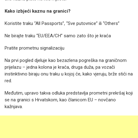
Kako izbjeći kaznu na granici?
Koristite traku “All Passports”, “Sve putovnice” ili “Others”
Ne birajte traku “EU/EEA/CH” samo zato što je kraća
Pratite prometnu signalizaciju
Na prvi pogled djeluje kao bezazlena pogreška na graničnom
prijelazu – jedna kolona je kraća, druga duža, pa vozači
instinktivno biraju onu traku u kojoj će, kako vjeruju, brže stići na
red.
Međutim, upravo takva odluka predstavlja prometni prekršaj koji
se na granici s Hrvatskom, kao članicom EU – novčano
kažnjava.