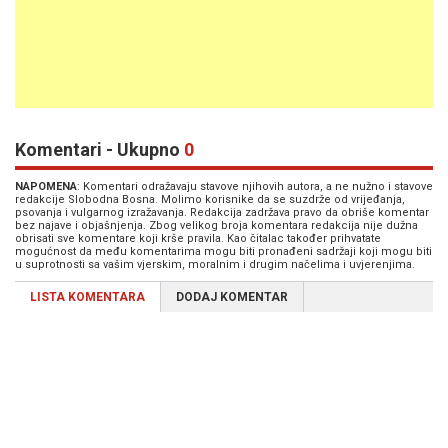
Komentari - Ukupno
0
NAPOMENA
: Komentari odražavaju stavove njihovih autora, a ne nužno i stavove
redakcije Slobodna Bosna. Molimo korisnike da se suzdrže od vrijeđanja,
psovanja i vulgarnog izražavanja. Redakcija zadržava pravo da obriše komentar
bez najave i objašnjenja. Zbog velikog broja komentara redakcija nije dužna
obrisati sve komentare koji krše pravila. Kao čitalac također prihvatate
mogućnost da među komentarima mogu biti pronađeni sadržaji koji mogu biti
u suprotnosti sa vašim vjerskim, moralnim i drugim načelima i uvjerenjima.
LISTA KOMENTARA
DODAJ KOMENTAR