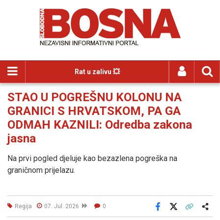
Rat u zalivu 💥
STAO U POGREŠNU KOLONU NA
GRANICI S HRVATSKOM, PA GA
ODMAH KAZNILI: Odredba zakona
jasna
Na prvi pogled djeluje kao bezazlena pogreška na
graničnom prijelazu.
Regija
07. Jul. 2026
0
Facebook
X
Kopiraj link
Više