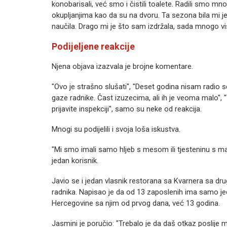
konobarisali, već smo i čistili toalete. Radili smo m
okupljanjima kao da su na dvoru. Ta sezona bila mi j
naučila. Drago mi je što sam izdržala, sada mnogo viš
Podijeljene reakcije
Njena objava izazvala je brojne komentare.
"Ovo je strašno slušati", "Deset godina nisam radio se
gaze radnike. Čast izuzecima, ali ih je veoma malo", 
prijavite inspekciji", samo su neke od reakcija.
Mnogi su podijelili i svoja loša iskustva.
"Mi smo imali samo hljeb s mesom ili tjesteninu s maj
jedan korisnik.
Javio se i jedan vlasnik restorana sa Kvarnera sa dru
radnika. Napisao je da od 13 zaposlenih ima samo jed
Hercegovine sa njim od prvog dana, već 13 godina.
Jasmini je poručio: "Trebalo je da daš otkaz poslij