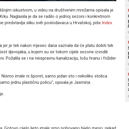
odišnjim iskustvom, u videu na društvenim mrežama opisala je
rku. Naglasila je da se radilo o jednoj sezoni i konkretnom
ne predstavlja sliku svih poslodavaca u Hrvatskoj, piše
Index
.
ma jer je tek nakon mjesec dana saznala da će platu dobiti tek
a šest djevojaka, u kojem su se tokom cijele sezone izvodili
šeni. Požalila se i na neispravnu kanalizaciju, lošu hranu i frižider
. Nismo imale ni šporet, samo jedan sto i nekoliko stolica.
samo jednu plastičnu policu", opisala je Jasmina.
je.
iva. Gotovo cijelo ljeto imale smo pohovano bijelo meso, nekad