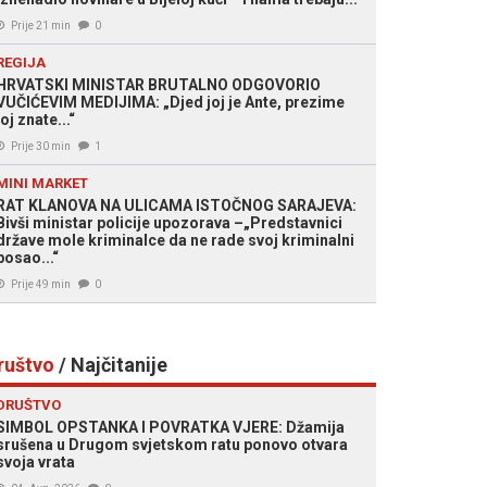
Prije 21 min
0
REGIJA
HRVATSKI MINISTAR BRUTALNO ODGOVORIO
VUČIĆEVIM MEDIJIMA: „Djed joj je Ante, prezime
joj znate...“
Prije 30 min
1
MINI MARKET
RAT KLANOVA NA ULICAMA ISTOČNOG SARAJEVA:
Bivši ministar policije upozorava –„Predstavnici
države mole kriminalce da ne rade svoj kriminalni
posao...“
Prije 49 min
0
ruštvo
/ Najčitanije
DRUŠTVO
SIMBOL OPSTANKA I POVRATKA VJERE: Džamija
srušena u Drugom svjetskom ratu ponovo otvara
svoja vrata