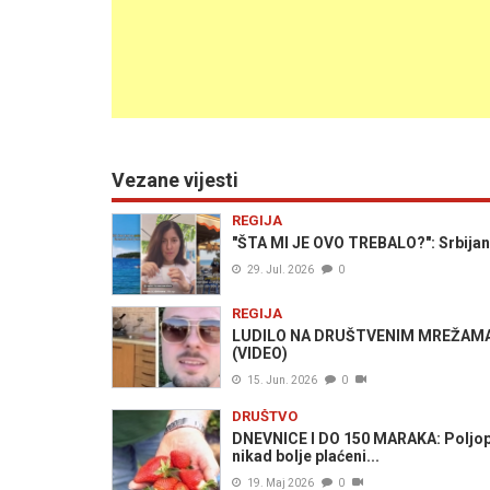
Vezane vijesti
REGIJA
"ŠTA MI JE OVO TREBALO?": Srbijank
29. Jul. 2026
0
REGIJA
LUDILO NA DRUŠTVENIM MREŽAMA: Č
(VIDEO)
15. Jun. 2026
0
DRUŠTVO
DNEVNICE I DO 150 MARAKA: Poljop
nikad bolje plaćeni...
19. Maj 2026
0