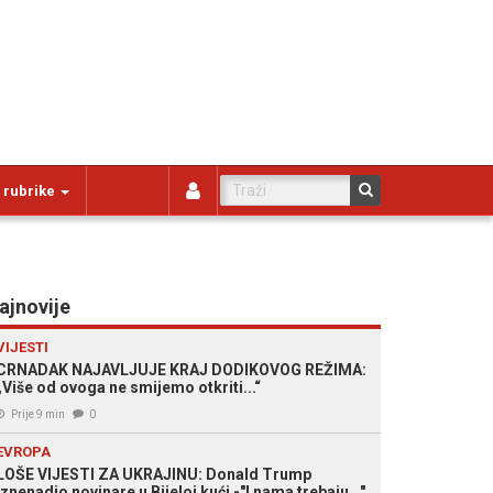
 rubrike
ajnovije
VIJESTI
CRNADAK NAJAVLJUJE KRAJ DODIKOVOG REŽIMA:
„Više od ovoga ne smijemo otkriti...“
Prije 9 min
0
EVROPA
LOŠE VIJESTI ZA UKRAJINU: Donald Trump
iznenadio novinare u Bijeloj kući -"I nama trebaju..."