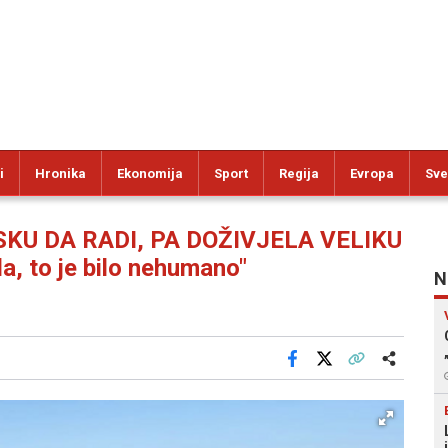
i
Hronika
Ekonomija
Sport
Regija
Evropa
Sve
KU DA RADI, PA DOŽIVJELA VELIKU
a, to je bilo nehumano"
N
Facebook
X
Kopiraj link
Više