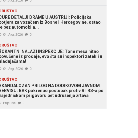
04. Avg. 2026
0
DRUŠTVO
CURE DETALJI DRAME U AUSTRIJI: Policijska
potjera za vozačem iz Bosne i Hercegovine, ostao
je bez automobila...
04. Avg. 2026
0
DRUŠTVO
ŠOKANTNI NALAZI INSPEKCIJE: Tone mesa hitno
povučene iz prodaje, evo šta su inspektori zatekli u
hladnjačama!
04. Avg. 2026
0
DRUŠTVO
SKANDALOZAN PRILOG NA DODIKOVOM JAVNOM
SERVISU: RAK pokrenuo postupak protiv RTRS-a po
zajedničkom prigovoru pet udruženja žrtava
Prije 18h
0