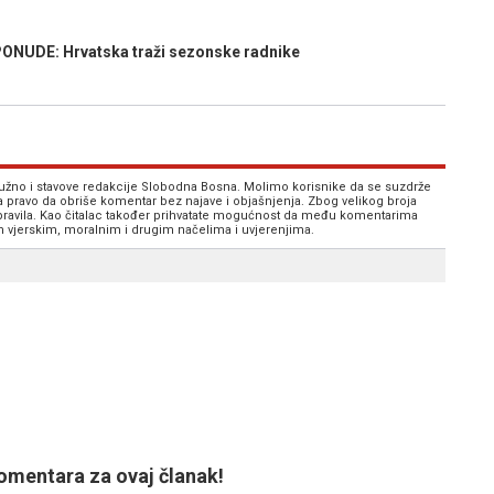
UDE: Hrvatska traži sezonske radnike
 nužno i stavove redakcije Slobodna Bosna. Molimo korisnike da se suzdrže
va pravo da obriše komentar bez najave i objašnjenja. Zbog velikog broja
 pravila. Kao čitalac također prihvatate mogućnost da među komentarima
im vjerskim, moralnim i drugim načelima i uvjerenjima.
mentara za ovaj članak!