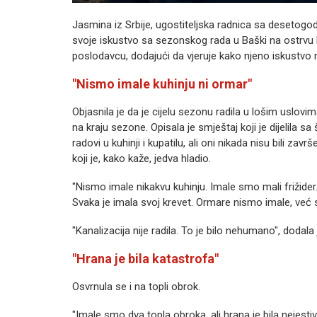
Jasmina iz Srbije, ugostiteljska radnica sa desetog
svoje iskustvo sa sezonskog rada u Baški na ostrvu K
poslodavcu, dodajući da vjeruje kako njeno iskustvo 
"Nismo imale kuhinju ni ormar"
Objasnila je da je cijelu sezonu radila u lošim uslovi
na kraju sezone. Opisala je smještaj koji je dijelila s
radovi u kuhinji i kupatilu, ali oni nikada nisu bili zavr
koji je, kako kaže, jedva hladio.
"Nismo imale nikakvu kuhinju. Imale smo mali frižider
Svaka je imala svoj krevet. Ormare nismo imale, već 
"Kanalizacija nije radila. To je bilo nehumano", dodala 
"Hrana je bila katastrofa"
Osvrnula se i na topli obrok.
"Imale smo dva topla obroka, ali hrana je bila nejest