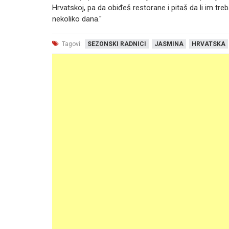
Hrvatskoj, pa da obiđeš restorane i pitaš da li im tre
nekoliko dana."
Tagovi:
SEZONSKI RADNICI
JASMINA
HRVATSKA