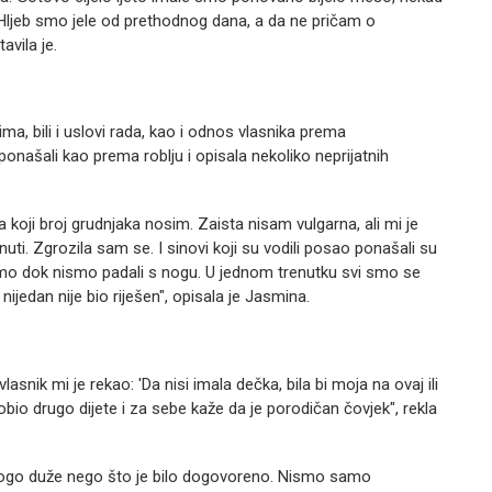
a. Hljeb smo jele od prethodnog dana, a da ne pričam o
avila je.
ma, bili i uslovi rada, kao i odnos vlasnika prema
onašali kao prema roblju i opisala nekoliko neprijatnih
 koji broj grudnjaka nosim. Zaista nisam vulgarna, ali mi je
i. Zgrozila sam se. I sinovi koji su vodili posao ponašali su
 smo dok nismo padali s nogu. U jednom trenutku svi smo se
ijedan nije bio riješen", opisala je Jasmina.
snik mi je rekao: 'Da nisi imala dečka, bila bi moja na ovaj ili
dobio drugo dijete i za sebe kaže da je porodičan čovjek", rekla
nogo duže nego što je bilo dogovoreno. Nismo samo