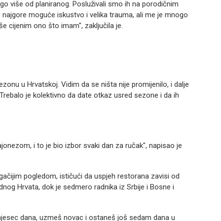
nogo više od planiranog. Posluživali smo ih na porodičnim
e najgore moguće iskustvo i velika trauma, ali me je mnogo
e cijenim ono što imam", zaključila je.
zonu u Hrvatskoj. Vidim da se ništa nije promijenilo, i dalje
"Trebalo je kolektivno da date otkaz usred sezone i da ih
onezom, i to je bio izbor svaki dan za ručak", napisao je
gačijim pogledom, ističući da uspjeh restorana zavisi od
nog Hrvata, dok je sedmero radnika iz Srbije i Bosne i
e mjesec dana, uzmeš novac i ostaneš još sedam dana u