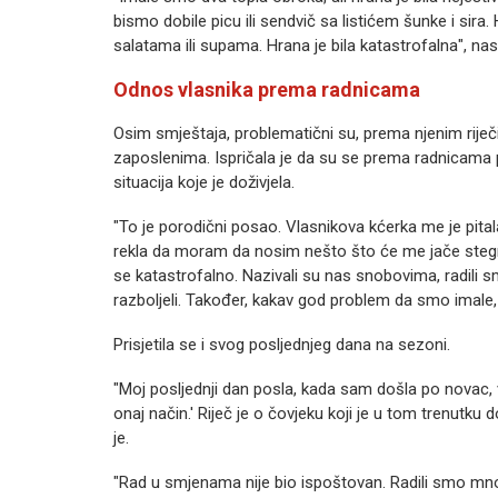
bismo dobile picu ili sendvič sa listićem šunke i sir
salatama ili supama. Hrana je bila katastrofalna", nast
Odnos vlasnika prema radnicama
Osim smještaja, problematični su, prema njenim riječi
zaposlenima. Ispričala je da su se prema radnicama p
situacija koje je doživjela.
"To je porodični posao. Vlasnikova kćerka me je pitala
rekla da moram da nosim nešto što će me jače stegnut
se katastrofalno. Nazivali su nas snobovima, radili
razboljeli. Također, kakav god problem da smo imale, n
Prisjetila se i svog posljednjeg dana na sezoni.
"Moj posljednji dan posla, kada sam došla po novac, vla
onaj način.' Riječ je o čovjeku koji je u tom trenutku 
je.
"Rad u smjenama nije bio ispoštovan. Radili smo m