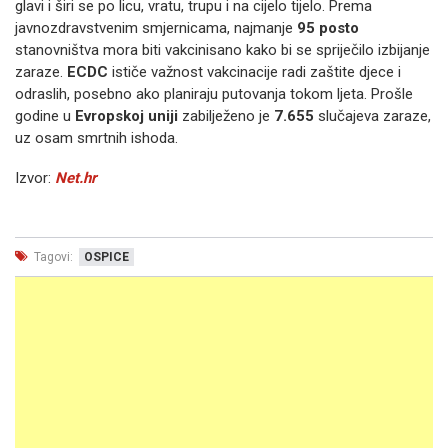
glavi i širi se po licu, vratu, trupu i na cijelo tijelo
. Prema
javnozdravstvenim smjernicama, najmanje
95 posto
stanovništva mora biti vakcinisano kako bi se spriječilo izbijanje
zaraze
.
ECDC
ističe važnost vakcinacije radi zaštite djece i
odraslih, posebno ako planiraju putovanja tokom ljeta
. Prošle
godine u
Evropskoj uniji
zabilježeno je
7.655
slučajeva zaraze,
uz osam smrtnih ishoda
.
Izvor:
Net.hr
Tagovi:
OSPICE