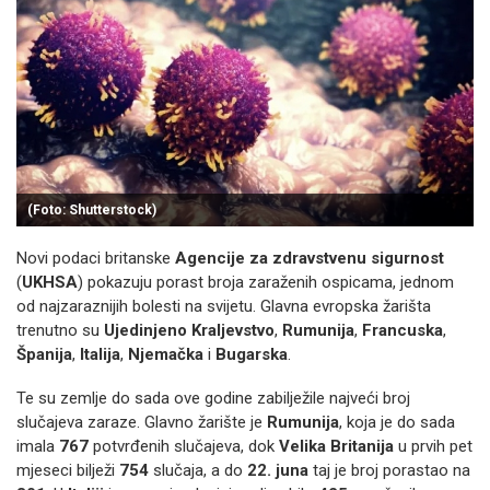
(Foto: Shutterstock)
Novi podaci britanske
Agencije za zdravstvenu sigurnost
(
UKHSA
) pokazuju porast broja zaraženih ospicama, jednom
od najzaraznijih bolesti na svijetu
. Glavna evropska žarišta
trenutno su
Ujedinjeno Kraljevstvo
,
Rumunija
,
Francuska
,
Španija
,
Italija
,
Njemačka
i
Bugarska
.
Te su zemlje do sada ove godine zabilježile najveći broj
slučajeva zaraze
. Glavno žarište je
Rumunija
, koja je do sada
imala
767
potvrđenih slučajeva, dok
Velika Britanija
u prvih pet
mjeseci bilježi
754
slučaja, a do
22. juna
taj je broj porastao na