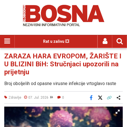
Rat u zalivu 💥
ZARAZA HARA EVROPOM, ŽARIŠTE I
U BLIZINI BiH: Stručnjaci upozorili na
prijetnju
Broj oboljelih od opasne virusne infekcije vrtoglavo raste
Zdravlje
07. Jul. 2026
0
Facebook
X
Kopiraj link
Više