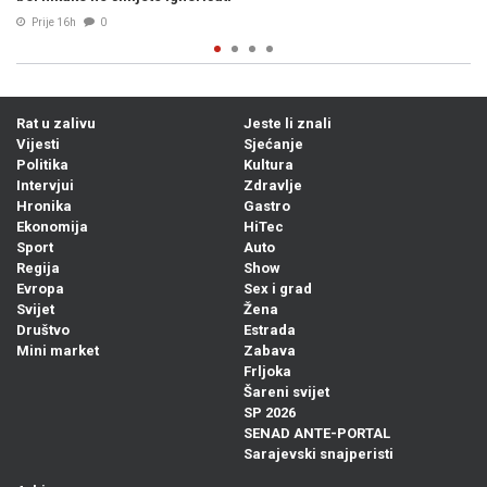
05. Avg. 2026
0
Rat u zalivu
Jeste li znali
Vijesti
Sjećanje
Politika
Kultura
Intervjui
Zdravlje
Hronika
Gastro
Ekonomija
HiTec
Sport
Auto
Regija
Show
Evropa
Sex i grad
Svijet
Žena
Društvo
Estrada
Mini market
Zabava
Frljoka
Šareni svijet
SP 2026
SENAD ANTE-PORTAL
Sarajevski snajperisti