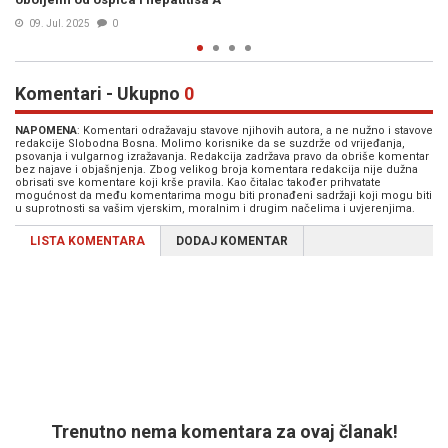
06. Maj 2025
0
Komentari - Ukupno
0
NAPOMENA
: Komentari odražavaju stavove njihovih autora, a ne nužno i stavove
redakcije Slobodna Bosna. Molimo korisnike da se suzdrže od vrijeđanja,
psovanja i vulgarnog izražavanja. Redakcija zadržava pravo da obriše komentar
bez najave i objašnjenja. Zbog velikog broja komentara redakcija nije dužna
obrisati sve komentare koji krše pravila. Kao čitalac također prihvatate
mogućnost da među komentarima mogu biti pronađeni sadržaji koji mogu biti
u suprotnosti sa vašim vjerskim, moralnim i drugim načelima i uvjerenjima.
LISTA KOMENTARA
DODAJ KOMENTAR
Trenutno nema komentara za ovaj članak!