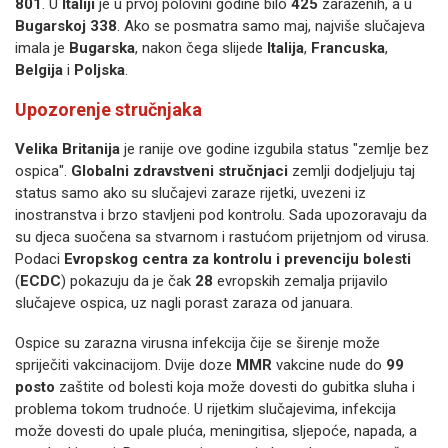
801
. U
Italiji
je u prvoj polovini godine bilo
425
zaraženih, a u
Bugarskoj 338
. Ako se posmatra samo maj, najviše slučajeva
imala je
Bugarska
, nakon čega slijede
Italija
,
Francuska
,
Belgija
i
Poljska
.
Upozorenje stručnjaka
Velika Britanija
je ranije ove godine izgubila status "zemlje bez
ospica"
.
Globalni zdravstveni stručnjaci
zemlji dodjeljuju taj
status samo ako su slučajevi zaraze rijetki, uvezeni iz
inostranstva i brzo stavljeni pod kontrolu
. Sada upozoravaju da
su djeca suočena sa stvarnom i rastućom prijetnjom od virusa
.
Podaci
Evropskog centra za kontrolu i prevenciju bolesti
(
ECDC
) pokazuju da je čak
28
evropskih zemalja prijavilo
slučajeve ospica, uz nagli porast zaraza od januara
.
Ospice su zarazna virusna infekcija čije se širenje može
spriječiti vakcinacijom
. Dvije doze
MMR
vakcine nude do
99
posto
zaštite od bolesti koja može dovesti do gubitka sluha i
problema tokom trudnoće
. U rijetkim slučajevima, infekcija
može dovesti do upale pluća, meningitisa, sljepoće, napada, a