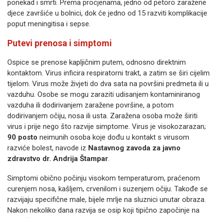
ponekad i smrti
. Prema procjenama, jedno od petoro zaražene
djece završiće u bolnici, dok će jedno od 15 razviti komplikacije
poput meningitisa i sepse
.
Putevi prenosa i simptomi
Ospice se prenose kapljičnim putem, odnosno direktnim
kontaktom
. Virus inficira respiratorni trakt, a zatim se širi cijelim
tijelom
. Virus može živjeti do dva sata na površini predmeta ili u
vazduhu
. Osobe se mogu zaraziti udisanjem kontaminiranog
vazduha ili dodirivanjem zaražene površine, a potom
dodirivanjem očiju, nosa ili usta
. Zaražena osoba može širiti
virus i prije nego što razvije simptome
. Virus je visokozarazan;
90 posto
neimunih osoba koje dođu u kontakt s virusom
razviće bolest, navode iz
Nastavnog zavoda za javno
zdravstvo dr. Andrija Štampar
.
Simptomi obično počinju visokom temperaturom, praćenom
curenjem nosa, kašljem, crvenilom i suzenjem očiju
. Takođe se
razvijaju specifične male, bijele mrlje na sluznici unutar obraza
.
Nakon nekoliko dana razvija se osip koji tipično započinje na