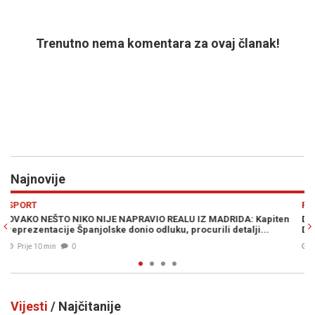
Trenutno nema komentara za ovaj članak!
Najnovije
Previous
N
POLITIKA
apiten
DRAMA U WASHINGTONU: Kongresmeni traže vraćanje Milor
..
Dodika na "crnu listu", ali ni to nije sve...
Prije 21 min
0
Vijesti
/ Najčitanije