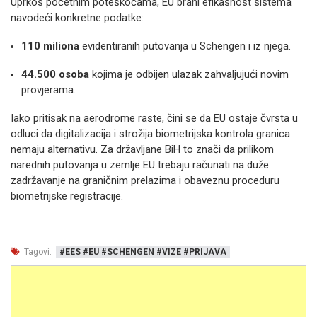
Uprkos početnim poteškoćama, EU brani efikasnost sistema
navodeći konkretne podatke:
110 miliona
evidentiranih putovanja u Schengen i iz njega.
44.500 osoba
kojima je odbijen ulazak zahvaljujući novim
provjerama.
Iako pritisak na aerodrome raste, čini se da EU ostaje čvrsta u
odluci da digitalizacija i strožija biometrijska kontrola granica
nemaju alternativu. Za državljane BiH to znači da prilikom
narednih putovanja u zemlje EU trebaju računati na duže
zadržavanje na graničnim prelazima i obaveznu proceduru
biometrijske registracije.
Tagovi:
#EES #EU #SCHENGEN #VIZE #PRIJAVA