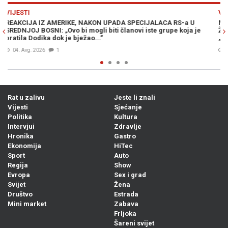
Previous
N
VIJESTI
 U
MUK U MOSTARU: Članica Predsjedništva Bosne i Hercegovin
a je
Željka Cvijanović vojno-redarstvenu akciju „Oluja“ nazvala
„zločinačkom“, očekuje se reakcija iz Zagreba...
04. Avg. 2026
0
Rat u zalivu
Jeste li znali
Vijesti
Sjećanje
Politika
Kultura
Intervjui
Zdravlje
Hronika
Gastro
Ekonomija
HiTec
Sport
Auto
Regija
Show
Evropa
Sex i grad
Svijet
Žena
Društvo
Estrada
Mini market
Zabava
Frljoka
Šareni svijet