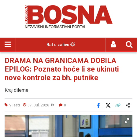
Rat u zalivu 💥
DRAMA NA GRANICAMA DOBILA
EPILOG: Poznato hoće li se ukinuti
nove kontrole za bh. putnike
Kraj dileme
Vijesti
07. Jul. 2026
0
Facebook
X
Kopiraj link
Više