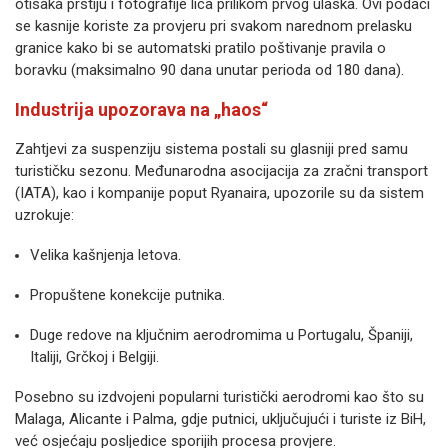
otisaka prstiju i fotografije lica prilikom prvog ulaska. Ovi podaci
se kasnije koriste za provjeru pri svakom narednom prelasku
granice kako bi se automatski pratilo poštivanje pravila o
boravku (maksimalno 90 dana unutar perioda od 180 dana).
Industrija upozorava na „haos“
Zahtjevi za suspenziju sistema postali su glasniji pred samu
turističku sezonu. Međunarodna asocijacija za zračni transport
(IATA), kao i kompanije poput Ryanaira, upozorile su da sistem
uzrokuje:
Velika kašnjenja letova.
Propuštene konekcije putnika.
Duge redove na ključnim aerodromima u Portugalu, Španiji,
Italiji, Grčkoj i Belgiji.
Posebno su izdvojeni popularni turistički aerodromi kao što su
Malaga, Alicante i Palma, gdje putnici, uključujući i turiste iz BiH,
već osjećaju posljedice sporijih procesa provjere.