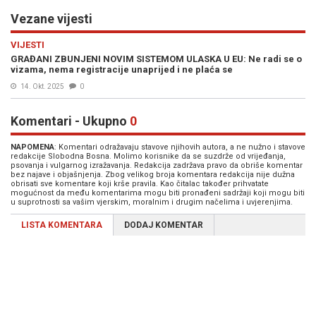
Vezane vijesti
VIJESTI
GRAĐANI ZBUNJENI NOVIM SISTEMOM ULASKA U EU: Ne radi se o
vizama, nema registracije unaprijed i ne plaća se
14. Okt. 2025
0
Komentari - Ukupno
0
NAPOMENA
: Komentari odražavaju stavove njihovih autora, a ne nužno i stavove
redakcije Slobodna Bosna. Molimo korisnike da se suzdrže od vrijeđanja,
psovanja i vulgarnog izražavanja. Redakcija zadržava pravo da obriše komentar
bez najave i objašnjenja. Zbog velikog broja komentara redakcija nije dužna
obrisati sve komentare koji krše pravila. Kao čitalac također prihvatate
mogućnost da među komentarima mogu biti pronađeni sadržaji koji mogu biti
u suprotnosti sa vašim vjerskim, moralnim i drugim načelima i uvjerenjima.
LISTA KOMENTARA
DODAJ KOMENTAR