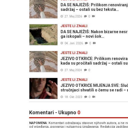
DA SE NAJEŽIŠ: Prilikom renoviranja 
sadržaj – ostali su bez teksta…
27. Maj 2026
0
JESTE LI ZNALI
DA SE NAJEŽIŠ: Nakon bizarne nesreć
ga iskopali – novi šok…
04. Jan. 2026
0
JESTE LI ZNALI
JEZIVO OTKRIĆE: Prilikom renoviranj
kada su pročitali sadržaj – ostali s
27. Maj 2024
0
JESTE LI ZNALI
JEZIVO OTKRIĆE MIJENJA SVE: Sluča
stručnjaci shvatili o čemu se radi – 
18. Okt. 2023
0
Komentari - Ukupno
0
NAPOMENA
: Komentari odražavaju stavove njihovih autora, a ne
od vrijeđanja, psovanja i vulgarnog izražavanja. Redakcija zadrža