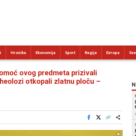
i
Hronika
Ekonomija
Sport
Regija
Evropa
Sve
pomoć ovog predmeta prizivali
rheolozi otkopali zlatnu ploču –
N
Facebook
X
Kopiraj link
Više