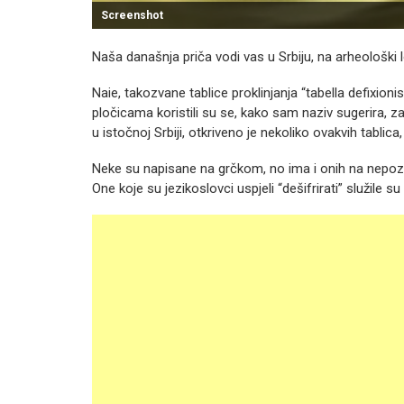
Screenshot
Naša današnja priča vodi vas u Srbiju, na arheološki 
Naie, takozvane tablice proklinjanja “tabella defixio
pločicama koristili su se, kako sam naziv sugerira, 
u istočnoj Srbiji, otkriveno je nekoliko ovakvih tablica, 
Neke su napisane na grčkom, no ima i onih na nepoz
One koje su jezikoslovci uspjeli “dešifrirati” služile 