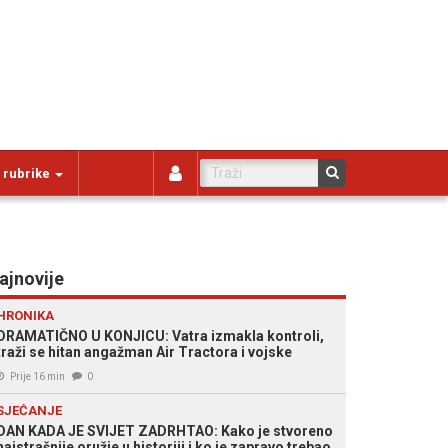
 rubrike
ajnovije
HRONIKA
DRAMATIČNO U KONJICU: Vatra izmakla kontroli,
traži se hitan angažman Air Tractora i vojske
Prije 16 min
0
SJEĆANJE
DAN KADA JE SVIJET ZADRHTAO: Kako je stvoreno
najstrašnije oružje u historiji i ko je zapravo trebao