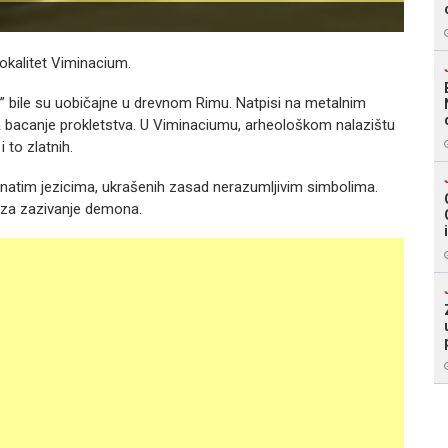
lokalitet Viminacium.
nis” bile su uobičajne u drevnom Rimu. Natpisi na metalnim
za bacanje prokletstva. U Viminaciumu, arheološkom nalazištu
i to zlatnih.
natim jezicima, ukrašenih zasad nerazumljivim simbolima.
su za zazivanje demona.