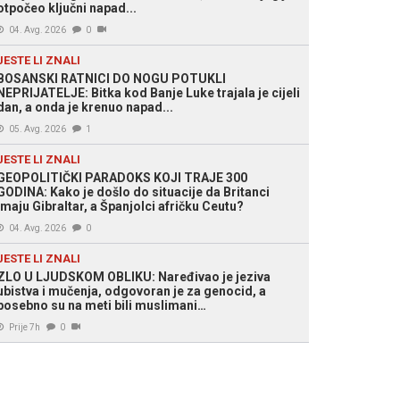
otpočeo ključni napad...
04. Avg. 2026
0
JESTE LI ZNALI
BOSANSKI RATNICI DO NOGU POTUKLI
NEPRIJATELJE: Bitka kod Banje Luke trajala je cijeli
dan, a onda je krenuo napad...
05. Avg. 2026
1
JESTE LI ZNALI
GEOPOLITIČKI PARADOKS KOJI TRAJE 300
GODINA: Kako je došlo do situacije da Britanci
imaju Gibraltar, a Španjolci afričku Ceutu?
04. Avg. 2026
0
JESTE LI ZNALI
ZLO U LJUDSKOM OBLIKU: Naređivao je jeziva
ubistva i mučenja, odgovoran je za genocid, a
posebno su na meti bili muslimani…
Prije 7h
0