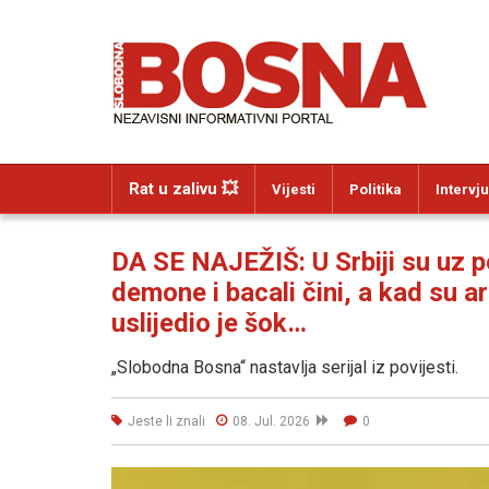
Rat u zalivu 💥
Vijesti
Politika
Intervju
DA SE NAJEŽIŠ: U Srbiji su uz 
demone i bacali čini, a kad su a
uslijedio je šok…
„Slobodna Bosna“ nastavlja serijal iz povijesti.
Jeste li znali
08. Jul. 2026
0