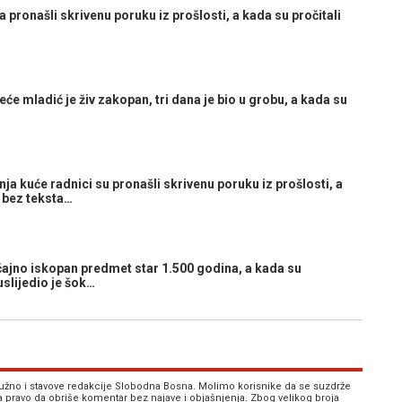
pronašli skrivenu poruku iz prošlosti, a kada su pročitali
e mladić je živ zakopan, tri dana je bio u grobu, a kada su
a kuće radnici su pronašli skrivenu poruku iz prošlosti, a
u bez teksta…
jno iskopan predmet star 1.500 godina, a kada su
uslijedio je šok…
 nužno i stavove redakcije Slobodna Bosna. Molimo korisnike da se suzdrže
va pravo da obriše komentar bez najave i objašnjenja. Zbog velikog broja