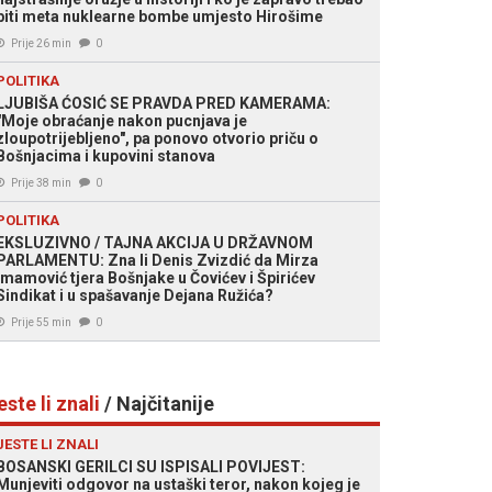
biti meta nuklearne bombe umjesto Hirošime
Prije 26 min
0
POLITIKA
LJUBIŠA ĆOSIĆ SE PRAVDA PRED KAMERAMA:
"Moje obraćanje nakon pucnjava je
zloupotrijebljeno", pa ponovo otvorio priču o
Bošnjacima i kupovini stanova
Prije 38 min
0
POLITIKA
EKSLUZIVNO / TAJNA AKCIJA U DRŽAVNOM
PARLAMENTU: Zna li Denis Zvizdić da Mirza
Imamović tjera Bošnjake u Čovićev i Špirićev
Sindikat i u spašavanje Dejana Ružića?
Prije 55 min
0
este li znali
/ Najčitanije
JESTE LI ZNALI
BOSANSKI GERILCI SU ISPISALI POVIJEST:
Munjeviti odgovor na ustaški teror, nakon kojeg je