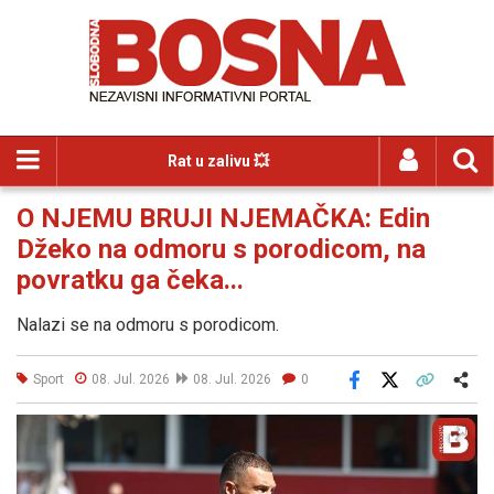
Rat u zalivu 💥
O NJEMU BRUJI NJEMAČKA: Edin
Džeko na odmoru s porodicom, na
povratku ga čeka...
Nalazi se na odmoru s porodicom.
Sport
08. Jul. 2026
08. Jul. 2026
0
Facebook
X
Kopiraj link
Više