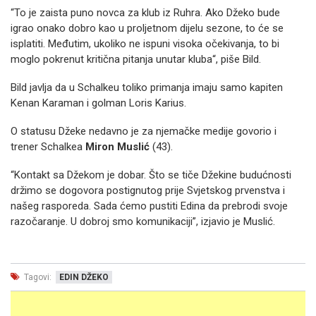
“To je zaista puno novca za klub iz Ruhra. Ako Džeko bude
igrao onako dobro kao u proljetnom dijelu sezone, to će se
isplatiti. Međutim, ukoliko ne ispuni visoka očekivanja, to bi
moglo pokrenut kritična pitanja unutar kluba“, piše Bild.
Bild javlja da u Schalkeu toliko primanja imaju samo kapiten
Kenan Karaman i golman Loris Karius.
O statusu Džeke nedavno je za njemačke medije govorio i
trener Schalkea
Miron Muslić
(43).
“Kontakt sa Džekom je dobar. Što se tiče Džekine budućnosti
držimo se dogovora postignutog prije Svjetskog prvenstva i
našeg rasporeda. Sada ćemo pustiti Edina da prebrodi svoje
razočaranje. U dobroj smo komunikaciji”, izjavio je Muslić.
Tagovi:
EDIN DŽEKO