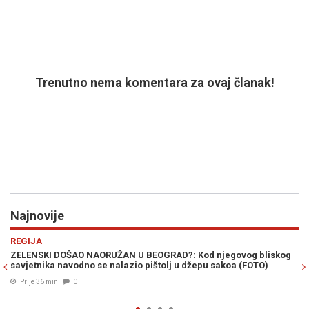
Trenutno nema komentara za ovaj članak!
Najnovije
Previous
N
REGIJA
BEOGRAD?: Kod njegovog bliskog
SVE SE OVO DEŠAVALO PRED VUČIĆE
 pištolj u džepu sakoa (FOTO)
Beogradu pitao Zelenskog - "Kako 
Prije 46 min
0