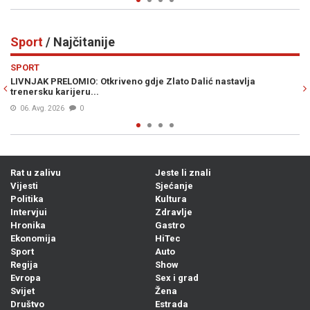
Sport
/ Najčitanije
Previous
N
SPORT
dje Zlato Dalić nastavlja
HARIS TABAKOVIĆ JUNAK SALZBURG
postigao prvijenac za pobjedu prot
06. Avg. 2026
0
Rat u zalivu
Jeste li znali
Vijesti
Sjećanje
Politika
Kultura
Intervjui
Zdravlje
Hronika
Gastro
Ekonomija
HiTec
Sport
Auto
Regija
Show
Evropa
Sex i grad
Svijet
Žena
Društvo
Estrada