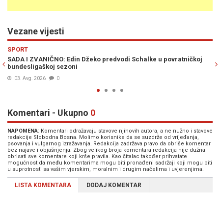
Vezane vijesti
Previous
N
SPORT
dvodi Schalke u povratničkoj
DŽEKO JOŠ NIJE PRODUŽIO UGOVOR S
mediji otkrili šta se događa
31. Jul. 2026
0
Komentari - Ukupno
0
NAPOMENA
: Komentari odražavaju stavove njihovih autora, a ne nužno i stavove
redakcije Slobodna Bosna. Molimo korisnike da se suzdrže od vrijeđanja,
psovanja i vulgarnog izražavanja. Redakcija zadržava pravo da obriše komentar
bez najave i objašnjenja. Zbog velikog broja komentara redakcija nije dužna
obrisati sve komentare koji krše pravila. Kao čitalac također prihvatate
mogućnost da među komentarima mogu biti pronađeni sadržaji koji mogu biti
u suprotnosti sa vašim vjerskim, moralnim i drugim načelima i uvjerenjima.
LISTA KOMENTARA
DODAJ KOMENTAR