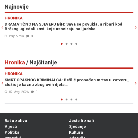
Najnovije
Previous
N
HRONIKA
ri kod
JEZIVA SAOBRAĆAJNA NESREĆA: Poginuo motociklista ko
Hadžića
Prije 8 min
0
Hronika
/ Najčitanije
Previous
N
HRONIKA
rtav u zatvoru,
POTVRĐENA OPTUŽNICA PROTIV SLUŽBENICE UIO BiH:
knjižila uplate i oštetila državu za 186.415 KM
Prije 21h
0
Rat u zalivu
Jeste li znali
Vijesti
Sjećanje
Politika
Kultura