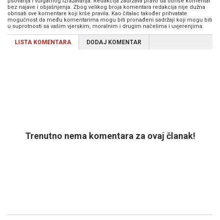
psovanja i vulgarnog izražavanja. Redakcija zadržava pravo da obriše komentar
bez najave i objašnjenja. Zbog velikog broja komentara redakcija nije dužna
obrisati sve komentare koji krše pravila. Kao čitalac također prihvatate
mogućnost da među komentarima mogu biti pronađeni sadržaji koji mogu biti
u suprotnosti sa vašim vjerskim, moralnim i drugim načelima i uvjerenjima.
LISTA KOMENTARA
DODAJ KOMENTAR
Trenutno nema komentara za ovaj članak!