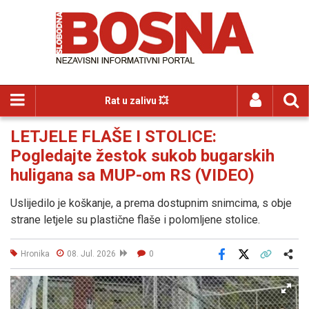
Rat u zalivu 💥
LETJELE FLAŠE I STOLICE:
Pogledajte žestok sukob bugarskih
huligana sa MUP-om RS (VIDEO)
Uslijedilo je koškanje, a prema dostupnim snimcima, s obje
strane letjele su plastične flaše i polomljene stolice.
Hronika
08. Jul. 2026
0
Facebook
X
Kopiraj link
Više