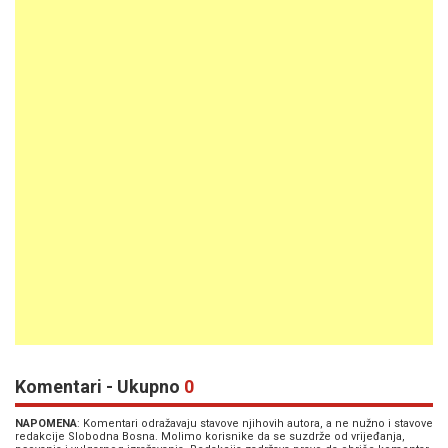
Komentari - Ukupno
0
NAPOMENA
: Komentari odražavaju stavove njihovih autora, a ne nužno i stavove
redakcije Slobodna Bosna. Molimo korisnike da se suzdrže od vrijeđanja,