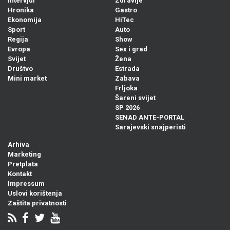
Intervjui
Zdravlje
Hronika
Gastro
Ekonomija
HiTec
Sport
Auto
Regija
Show
Evropa
Sex i grad
Svijet
Žena
Društvo
Estrada
Mini market
Zabava
Frljoka
Šareni svijet
SP 2026
SENAD ANTE-PORTAL
Sarajevski snajperisti
Arhiva
Marketing
Pretplata
Kontakt
Impressum
Uslovi korištenja
Zaštita privatnosti