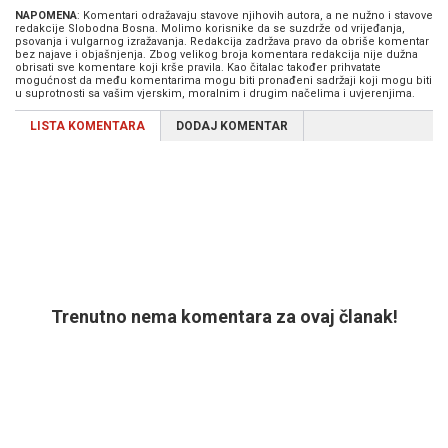
NAPOMENA
: Komentari odražavaju stavove njihovih autora, a ne nužno i stavove
redakcije Slobodna Bosna. Molimo korisnike da se suzdrže od vrijeđanja,
psovanja i vulgarnog izražavanja. Redakcija zadržava pravo da obriše komentar
bez najave i objašnjenja. Zbog velikog broja komentara redakcija nije dužna
obrisati sve komentare koji krše pravila. Kao čitalac također prihvatate
mogućnost da među komentarima mogu biti pronađeni sadržaji koji mogu biti
u suprotnosti sa vašim vjerskim, moralnim i drugim načelima i uvjerenjima.
LISTA KOMENTARA
DODAJ KOMENTAR
Trenutno nema komentara za ovaj članak!