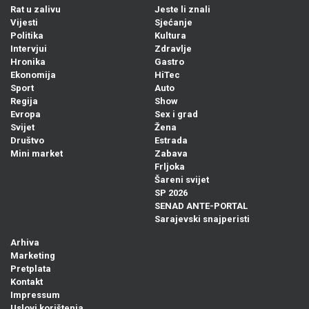
Rat u zalivu
Jeste li znali
Vijesti
Sjećanje
Politika
Kultura
Intervjui
Zdravlje
Hronika
Gastro
Ekonomija
HiTec
Sport
Auto
Regija
Show
Evropa
Sex i grad
Svijet
Žena
Društvo
Estrada
Mini market
Zabava
Frljoka
Šareni svijet
SP 2026
SENAD ANTE-PORTAL
Sarajevski snajperisti
Arhiva
Marketing
Pretplata
Kontakt
Impressum
Uslovi korištenja