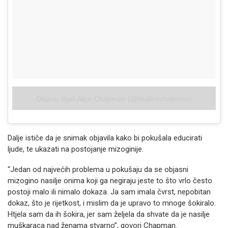
Objavu dijeli Alice Chapman (@itsalicechapman)
Dalje ističe da je snimak objavila kako bi pokušala educirati
ljude, te ukazati na postojanje mizoginije.
“Jedan od najvećih problema u pokušaju da se objasni
mizogino nasilje onima koji ga negiraju jeste to što vrlo često
postoji malo ili nimalo dokaza. Ja sam imala čvrst, nepobitan
dokaz, što je rijetkost, i mislim da je upravo to mnoge šokiralo.
Htjela sam da ih šokira, jer sam željela da shvate da je nasilje
muškaraca nad ženama stvarno”, govori Chapman.