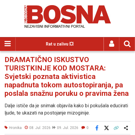
Rat u zalivu 💥
DRAMATIČNO ISKUSTVO
TURISTKINJE KOD MOSTARA:
Svjetski poznata aktivistica
napadnuta tokom autostopiranja, pa
poslala snažnu poruku o pravima žena
Dalje ističe da je snimak objavila kako bi pokušala educirati
ljude, te ukazati na postojanje mizoginije.
Hronika
08. Jul. 2026
09. Jul. 2026
0
Facebook
X
Kopiraj link
Više