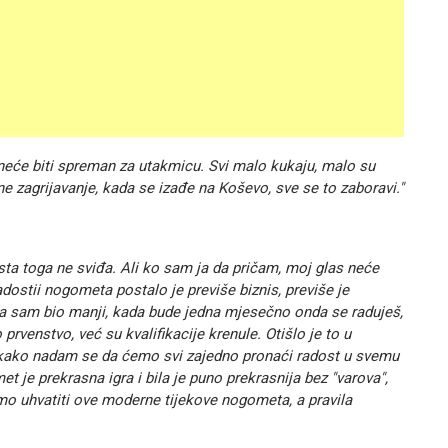
eće biti spreman za utakmicu. Svi malo kukaju, malo su
ne zagrijavanje, kada se izađe na Koševo, sve se to zaboravi."
ta toga ne sviđa. Ali ko sam ja da pričam, moj glas neće
adostii nogometa postalo je previše biznis, previše je
da sam bio manji, kada bude jedna mjesečno onda se raduješ,
rvenstvo, već su kvalifikacije krenule. Otišlo je to u
 nekako nadam se da ćemo svi zajedno pronaći radost u svemu
je prekrasna igra i bila je puno prekrasnija bez "varova",
mo uhvatiti ove moderne tijekove nogometa, a pravila