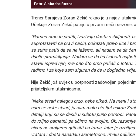
Foto: Slobodna Bosna
Trener Sarajeva Zoran Zekić rekao je u najavi utakmice
Očekuje Zoran Zekić patnju u prvom meču sezone, ali 
"Pomno smo ih pratili, izazivaju dosta ozbiljnosti
suprotstaviti na pravi način, pokazati pravo lice i b
se sutra patiti da se ne lažemo, ali nadam se da će
dublje promišljanje. Nadam se da ću izabrati najbol
stavili ispred njih, sve ono što smo pričali o Interu
radimo i za koje sam siguran da će u dogledno vrije
Nije Zekić još uvijek u potpnosti zadovoljan pojedini
prijateljskim utakmicama.
"Neke stvari nalegnu brzo, neke nikad. Na meni i s
nam se neke stvari, ja sam malo bio ljut nakon Zrin
detalji koji su se desili u subotu puno pomoći. Pa
dovoljno pametni, pa učimo na svojim. Ok, razumije
nivou ne smijemo griješiti na tome. Inter je ozbilj
vratara i dosta napadaju asimetrično, imaju odlične