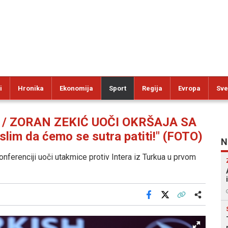
i
Hronika
Ekonomija
Sport
Regija
Evropa
Sve
 / ZORAN ZEKIĆ UOČI OKRŠAJA SA
lim da ćemo se sutra patiti!" (FOTO)
N
nferenciji uoči utakmice protiv Intera iz Turkua u prvom
Facebook
X
Kopiraj link
Više