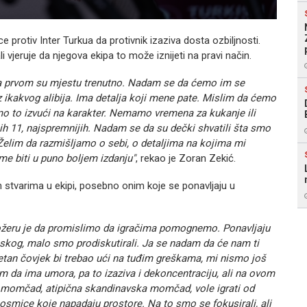
 protiv Inter Turkua da protivnik izaziva dosta ozbiljnosti.
vjeruje da njegova ekipa to može iznijeti na pravi način.
, na prvom su mjestu trenutno. Nadam se da ćemo im se
ez ikakvog alibija. Ima detalja koji mene pate. Mislim da ćemo
mo to izvući na karakter. Nemamo vremena za kukanje ili
jih 11, najspremnijih. Nadam se da su dečki shvatili šta smo
. Želim da razmišljamo o sebi, o detaljima na kojima mi
me biti u puno boljem izdanju"
, rekao je Zoran Zekić.
m stvarima u ekipi, posebno onim koje se ponavljaju u
tožeru je da promislimo da igračima pomognemo. Ponavljaju
jskog, malo smo prodiskutirali. Ja se nadam da će nam ti
metan čovjek bi trebao ući na tuđim greškama, mi nismo još
m da ima umora, pa to izaziva i dekoncentraciju, ali na ovom
na momčad, atipična skandinavska momčad, vole igrati od
 osmice koje napadaju prostore. Na to smo se fokusirali, ali