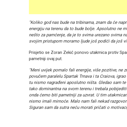
"Koliko god nas bude na tribinama, znam da će napra
energiju na terenu da to bude bolje. Apsolutno ne 
nešto za pamćenje, da je to svima urezano svima n
svojim pristupom moramo ljude još podići da još vi
Prisjetio se Zoran Zekić ponovo utakmica protiv Spart
pametniji ovaj put.
"Meni uvijek pomalo fali energije, više pozitive, ne
povučem paralelu Spartak Trnava i ta Craiova, igr
tu nismo nagrađeni aposlutno ništa. Gledao sam te
tako dominantna na svom terenu i trebala pobijedit
onda ćemo biti pametniji za uzvrat. U tim utakmic
nismo imali mirnoće. Malo nam fali nekad razgovor
Siguran sam da sutra neću morati pričati o motivaci