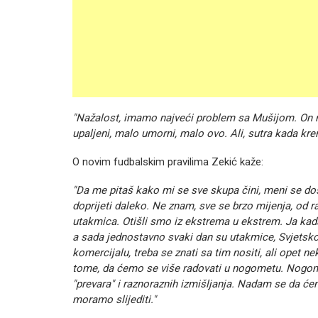
"Nažalost, imamo najveći problem sa Mušijom. On n
upaljeni, malo umorni, malo ovo. Ali, sutra kada kre
O novim fudbalskim pravilima Zekić kaže:
"Da me pitaš kako mi se sve skupa čini, meni se dos
doprijeti daleko. Ne znam, sve se brzo mijenja, od r
utakmica. Otišli smo iz ekstrema u ekstrem. Ja ka
a sada jednostavno svaki dan su utakmice, Svjetsko p
komercijalu, treba se znati sa tim nositi, ali opet
tome, da ćemo se više radovati u nogometu. Nogomet 
"prevara" i raznoraznih izmišljanja. Nadam se da će
moramo slijediti."