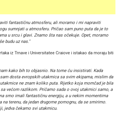
viti fantastičnu atmosferu, ali moramo i mi napraviti
mogu sumnjati u atmosferu. Pričao sam puno puta da je to
ama u srcu i glavi. Znamo šta nas očekuje. Opet, moramo
še budu uz nas."
aka iz Trnave i Universitatee Craiove i istakao da moraju biti
 znam kako bih to objasnio. Na tome ću insistirati. Kada
ao sam dosta evropskih utakmica sa svim ekipama, mislim da
 utakmice ne znam koliko puta. Rijetko koja momčad je bila
i sa većom razlikom. Pričamo sada o ovoj utakmici samo, a
ama smo imali fantastičnu energiju, a u nekim momentima
a na terenu, da jedan drugome pomognu, da se smirimo.
ji, jedva čekamo svi utakmicu.