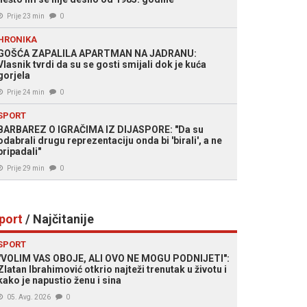
Prije 23 min
0
HRONIKA
GOŠĆA ZAPALILA APARTMAN NA JADRANU:
Vlasnik tvrdi da su se gosti smijali dok je kuća
gorjela
Prije 24 min
0
SPORT
BARBAREZ O IGRAČIMA IZ DIJASPORE: "Da su
odabrali drugu reprezentaciju onda bi 'birali', a ne
pripadali"
Prije 29 min
0
port
/ Najčitanije
SPORT
"VOLIM VAS OBOJE, ALI OVO NE MOGU PODNIJETI":
Zlatan Ibrahimović otkrio najteži trenutak u životu i
kako je napustio ženu i sina
05. Avg. 2026
0