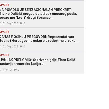
SPORT
NA POMOLU JE SENZACIONALAN PREOKRET:
Zlatko Dalić bi mogao ostati bez unosnog posla,
posao mu "kvari" drugi Bosanac...
04. Avg. 2026
0
SPORT
DANAS POČINJU PREGOVORI: Reprezentativac
Bosne i Hercegovine uskoro u redovima prvaka...
04. Avg. 2026
0
SPORT
LIVNJAK PRELOMIO: Otkriveno gdje Zlato Dalić
nastavlja trenersku karijeru...
Prije 10h
0