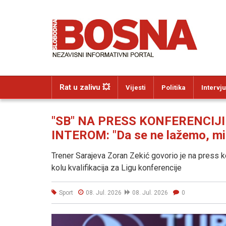
Rat u zalivu 💥
Vijesti
Politika
Intervju
"SB" NA PRESS KONFERENCIJI
INTEROM: "Da se ne lažemo, mis
Trener Sarajeva Zoran Zekić govorio je na press ko
kolu kvalifikacija za Ligu konferencije
Sport
08. Jul. 2026
08. Jul. 2026
0