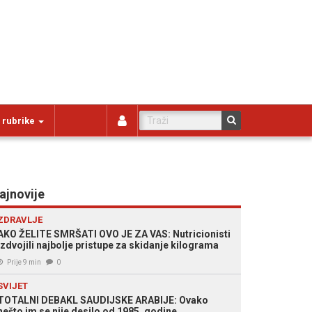
 rubrike
ajnovije
ZDRAVLJE
AKO ŽELITE SMRŠATI OVO JE ZA VAS: Nutricionisti
izdvojili najbolje pristupe za skidanje kilograma
Prije 9 min
0
SVIJET
TOTALNI DEBAKL SAUDIJSKE ARABIJE: Ovako
nešto im se nije desilo od 1985. godine