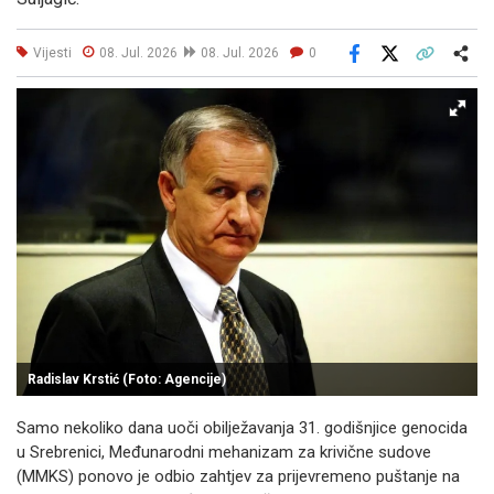
Vijesti
08. Jul. 2026
08. Jul. 2026
0
Facebook
X
Kopiraj link
Više
Radislav Krstić (Foto: Agencije)
Samo nekoliko dana uoči obilježavanja 31. godišnjice genocida
u Srebrenici, Međunarodni mehanizam za krivične sudove
(MMKS) ponovo je odbio zahtjev za prijevremeno puštanje na