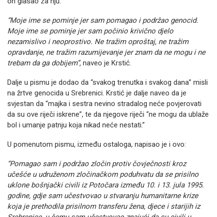
on glasao za nju.
“Moje ime se pominje jer sam pomagao i podržao genocid.
Moje ime se pominje jer sam počinio krivično djelo
nezamislivo i neoprostivo. Ne tražim oproštaj, ne tražim
opravdanje, ne tražim razumijevanje jer znam da ne mogu i ne
trebam da ga dobijem”,
naveo je Krstić.
Dalje u pismu je dodao da “svakog trenutka i svakog dana” misli
na žrtve genocida u Srebrenici. Krstić je dalje naveo da je
svjestan da “majka i sestra nevino stradalog neće povjerovati
da su ove riječi iskrene”, te da njegove riječi “ne mogu da ublaže
bol i umanje patnju koja nikad neće nestati.”
U pomenutom pismu, između ostaloga, napisao je i ovo:
“Pomagao sam i podržao zločin protiv čovječnosti kroz
učešće u udruženom zločinačkom poduhvatu da se prisilno
uklone bošnjački civili iz Potočara između 10. i 13. jula 1995.
godine, gdje sam učestvovao u stvaranju humanitarne krize
koja je prethodila prisilnom transferu žena, djece i starijih iz
Srebrenice, u čemu sam učestvovao znajući da su civili u