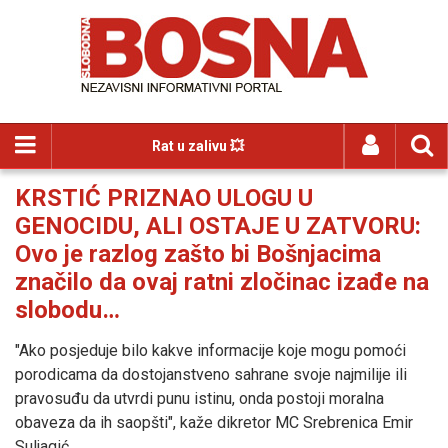
Rat u zalivu 💥
KRSTIĆ PRIZNAO ULOGU U
GENOCIDU, ALI OSTAJE U ZATVORU:
Ovo je razlog zašto bi Bošnjacima
značilo da ovaj ratni zločinac izađe na
slobodu…
"Ako posjeduje bilo kakve informacije koje mogu pomoći
porodicama da dostojanstveno sahrane svoje najmilije ili
pravosuđu da utvrdi punu istinu, onda postoji moralna
obaveza da ih saopšti", kaže dikretor MC Srebrenica Emir
Suljagić.