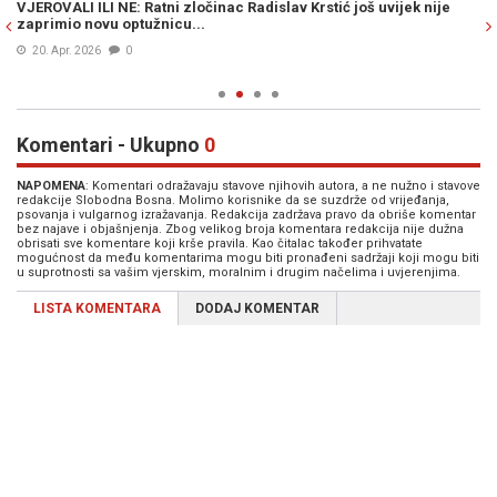
VJEROVALI ILI NE: Ratni zločinac Radislav Krstić još uvijek nije
HO
zaprimio novu optužnicu...
KA
op
20. Apr. 2026
0
Komentari - Ukupno
0
NAPOMENA
: Komentari odražavaju stavove njihovih autora, a ne nužno i stavove
redakcije Slobodna Bosna. Molimo korisnike da se suzdrže od vrijeđanja,
psovanja i vulgarnog izražavanja. Redakcija zadržava pravo da obriše komentar
bez najave i objašnjenja. Zbog velikog broja komentara redakcija nije dužna
obrisati sve komentare koji krše pravila. Kao čitalac također prihvatate
mogućnost da među komentarima mogu biti pronađeni sadržaji koji mogu biti
u suprotnosti sa vašim vjerskim, moralnim i drugim načelima i uvjerenjima.
LISTA KOMENTARA
DODAJ KOMENTAR