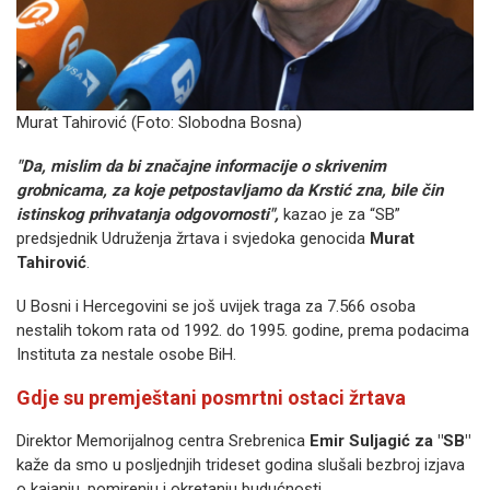
Murat Tahirović (Foto: Slobodna Bosna)
"Da, mislim da bi značajne informacije o skrivenim
grobnicama, za koje petpostavljamo da Krstić zna, bile čin
istinskog prihvatanja odgovornosti",
kazao je za “SB”
predsjednik Udruženja žrtava i svjedoka genocida
Murat
Tahirović
.
U Bosni i Hercegovini se još uvijek traga za 7.566 osoba
nestalih tokom rata od 1992. do 1995. godine, prema podacima
Instituta za nestale osobe BiH.
Gdje su premještani posmrtni ostaci žrtava
Direktor Memorijalnog centra Srebrenica
Emir Suljagić za "SB"
kaže da smo u posljednjih trideset godina slušali bezbroj izjava
o kajanju, pomirenju i okretanju budućnosti.