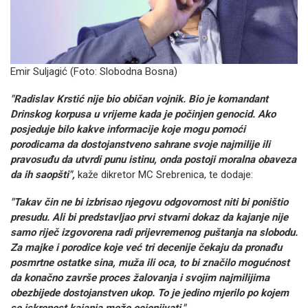
Emir Suljagić (Foto: Slobodna Bosna)
"Radislav Krstić nije bio običan vojnik. Bio je komandant
Drinskog korpusa u vrijeme kada je počinjen genocid. Ako
posjeduje bilo kakve informacije koje mogu pomoći
porodicama da dostojanstveno sahrane svoje najmilije ili
pravosuđu da utvrdi punu istinu, onda postoji moralna obaveza
da ih saopšti",
kaže dikretor MC Srebrenica, te dodaje:
"Takav čin ne bi izbrisao njegovu odgovornost niti bi poništio
presudu. Ali bi predstavljao prvi stvarni dokaz da kajanje nije
samo riječ izgovorena radi prijevremenog puštanja na slobodu.
Za majke i porodice koje već tri decenije čekaju da pronađu
posmrtne ostatke sina, muža ili oca, to bi značilo mogućnost
da konačno završe proces žalovanja i svojim najmilijima
obezbijede dostojanstven ukop. To je jedino mjerilo po kojem
se iskrenost kajanja može ocjenjivati."