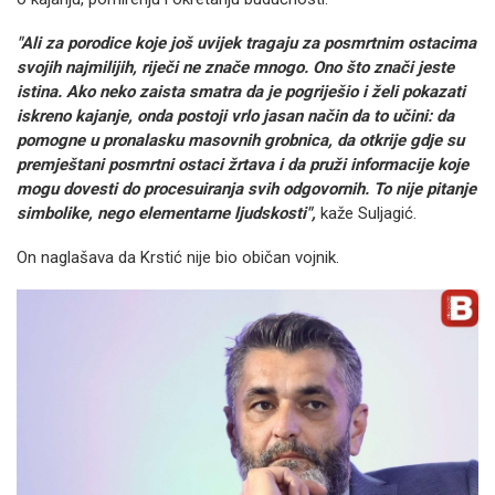
"Ali za porodice koje još uvijek tragaju za posmrtnim ostacima
svojih najmilijih, riječi ne znače mnogo. Ono što znači jeste
istina. Ako neko zaista smatra da je pogriješio i želi pokazati
iskreno kajanje, onda postoji vrlo jasan način da to učini: da
pomogne u pronalasku masovnih grobnica, da otkrije gdje su
premještani posmrtni ostaci žrtava i da pruži informacije koje
mogu dovesti do procesuiranja svih odgovornih. To nije pitanje
simbolike, nego elementarne ljudskosti",
kaže Suljagić.
On naglašava da Krstić nije bio običan vojnik.