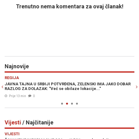
Trenutno nema komentara za ovaj članak!
Najnovije
Previous
N
REGIJA
E
JAVNA TAJNA U SRBIJI POTVRĐENA, ZELENSKI IMA JAKO DOBAR
NO
RAZLOG ZA DOLAZAK: "Već se obilaze lokacije..."
fa
Prije 13 min
0
Vijesti
/ Najčitanije
Previous
N
VIJESTI
VI