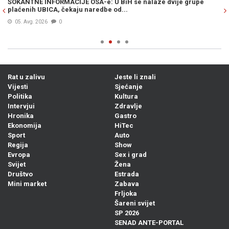
i
ŠOKANTNE INFORMACIJE OSA-e: U BiH se nalaze dvije grupe
MU
plaćenih UBICA, čekaju naredbe od...
po
05. Avg. 2026
0
Rat u zalivu
Jeste li znali
Vijesti
Sjećanje
Politika
Kultura
Intervjui
Zdravlje
Hronika
Gastro
Ekonomija
HiTec
Sport
Auto
Regija
Show
Evropa
Sex i grad
Svijet
Žena
Društvo
Estrada
Mini market
Zabava
Frljoka
Šareni svijet
SP 2026
SENAD ANTE-PORTAL