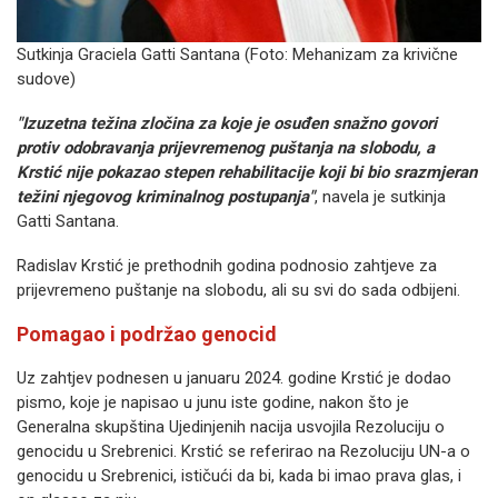
Sutkinja Graciela Gatti Santana (Foto: Mehanizam za krivične
sudove)
"Izuzetna težina zločina za koje je osuđen snažno govori
protiv odobravanja prijevremenog puštanja na slobodu, a
Krstić nije pokazao stepen rehabilitacije koji bi bio srazmjeran
težini njegovog kriminalnog postupanja"
, navela je sutkinja
Gatti Santana.
Radislav Krstić je prethodnih godina podnosio zahtjeve za
prijevremeno puštanje na slobodu, ali su svi do sada odbijeni.
Pomagao i podržao genocid
Uz zahtjev podnesen u januaru 2024. godine Krstić je dodao
pismo, koje je napisao u junu iste godine, nakon što je
Generalna skupština Ujedinjenih nacija usvojila Rezoluciju o
genocidu u Srebrenici. Krstić se referirao na Rezoluciju UN-a o
genocidu u Srebrenici, ističući da bi, kada bi imao prava glas, i