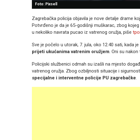
Foto: Pixsell
Zagrebačka policija objavila je nove detalje drame k
Potvrđeno je da je 65-godišnji muškarac, zbog kojeg
u nekoliko navrata pucao iz vatrenog oružja, piše
tpo
Sve je počelo u utorak, 7. jula, oko 12.40 sati, kada je
prijeti ukućanima vatrenim oružjem
. Oni su nakon 
Policijski službenici odmah su izašli na mjesto doga
vatrenog oružja. Zbog ozbiljnosti situacije i sigurnos
specijalne i interventne policije PU zagrebačke
.