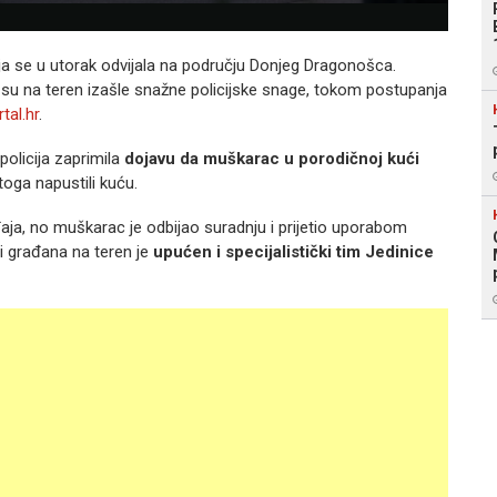
oja se u utorak odvijala na području Donjeg Dragonošca.
 su na teren izašle snažne policijske snage, tokom postupanja
rtal.hr
.
 policija zaprimila
dojavu da muškarac u porodičnoj kući
toga napustili kuću.
đaja, no muškarac je odbijao suradnju i prijetio uporabom
ti građana na teren je
upućen i specijalistički tim Jedinice