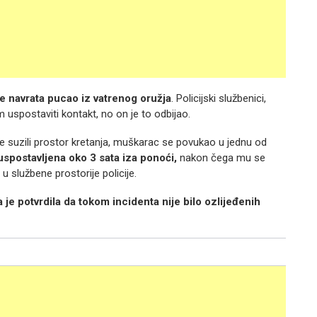
še navrata pucao iz vatrenog oružja
. Policijski službenici,
m uspostaviti kontakt, no on je to odbijao.
e suzili prostor kretanja, muškarac se povukao u jednu od
uspostavljena oko 3 sata iza ponoći,
nakon čega mu se
 u službene prostorije policije.
a je potvrdila da tokom incidenta nije bilo ozlijeđenih