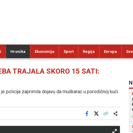
i
Hronika
Ekonomija
Sport
Regija
Evropa
Sve
BA TRAJALA SKORO 15 SATI:
N
a je policija zaprimila dojavu da muškarac u porodičnoj kući
Facebook
X
Kopiraj link
Više