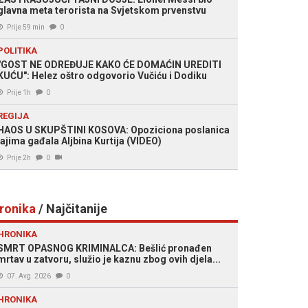
glavna meta terorista na Svjetskom prvenstvu
Prije 59 min
0
POLITIKA
"GOST NE ODREĐUJE KAKO ĆE DOMAĆIN UREDITI
KUĆU": Helez oštro odgovorio Vučiću i Dodiku
Prije 1h
0
REGIJA
HAOS U SKUPŠTINI KOSOVA: Opoziciona poslanica
jajima gađala Aljbina Kurtija (VIDEO)
Prije 2h
0
ronika
/ Najčitanije
HRONIKA
SMRT OPASNOG KRIMINALCA: Bešlić pronađen
mrtav u zatvoru, služio je kaznu zbog ovih djela...
07. Avg. 2026
0
HRONIKA