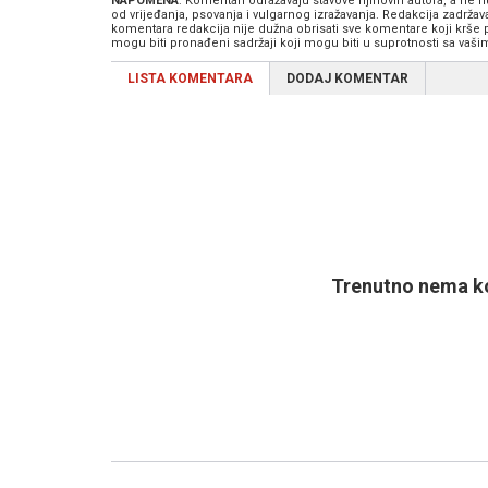
NAPOMENA
: Komentari odražavaju stavove njihovih autora, a ne
od vrijeđanja, psovanja i vulgarnog izražavanja. Redakcija zadrža
komentara redakcija nije dužna obrisati sve komentare koji krše
mogu biti pronađeni sadržaji koji mogu biti u suprotnosti sa vaš
LISTA KOMENTARA
DODAJ KOMENTAR
Trenutno nema ko