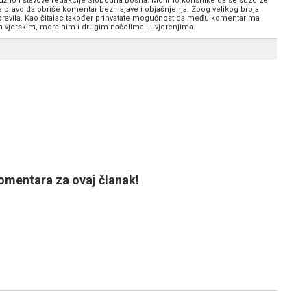
 nužno i stavove redakcije Slobodna Bosna. Molimo korisnike da se suzdrže
va pravo da obriše komentar bez najave i objašnjenja. Zbog velikog broja
 pravila. Kao čitalac također prihvatate mogućnost da među komentarima
im vjerskim, moralnim i drugim načelima i uvjerenjima.
mentara za ovaj članak!