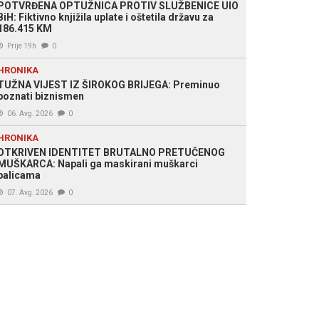
POTVRĐENA OPTUŽNICA PROTIV SLUŽBENICE UIO
BiH: Fiktivno knjižila uplate i oštetila državu za
186.415 KM
Prije 19h
0
HRONIKA
TUŽNA VIJEST IZ ŠIROKOG BRIJEGA: Preminuo
poznati biznismen
06. Avg. 2026
0
HRONIKA
OTKRIVEN IDENTITET BRUTALNO PRETUČENOG
MUŠKARCA: Napali ga maskirani muškarci
palicama
07. Avg. 2026
0