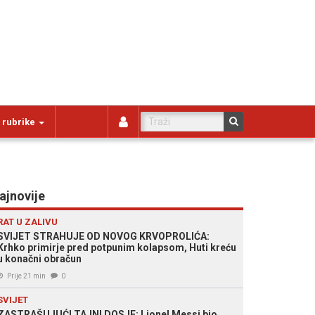
 rubrike
ajnovije
RAT U ZALIVU
SVIJET STRAHUJE OD NOVOG KRVOPROLIĆA:
Krhko primirje pred potpunim kolapsom, Huti kreću
u konačni obračun
Prije 21 min
0
SVIJET
ZASTRAŠUJUĆI TAJNI DOSJE: Lionel Messi bio