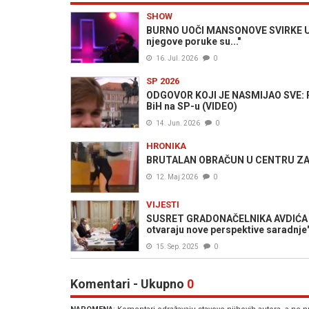
SHOW
BURNO UOČI MANSONOVE SVIRKE U ZA
njegove poruke su..."
16. Jul. 2026
0
SP 2026
ODGOVOR KOJI JE NASMIJAO SVE: Po
BiH na SP-u (VIDEO)
14. Jun. 2026
0
HRONIKA
BRUTALAN OBRAČUN U CENTRU ZAGRE
12. Maj 2026
0
VIJESTI
SUSRET GRADONAČELNIKA AVDIĆA I T
otvaraju nove perspektive saradnje
15. Sep. 2025
0
Komentari - Ukupno
0