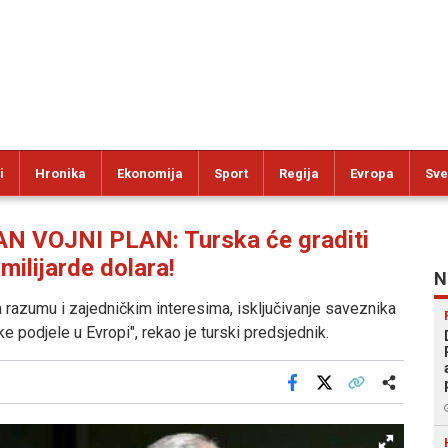
i
Hronika
Ekonomija
Sport
Regija
Evropa
Sve
VOJNI PLAN: Turska će graditi
ilijarde dolara!
N
 razumu i zajedničkim interesima, isključivanje saveznika
ke podjele u Evropi", rekao je turski predsjednik.
Facebook
X
Kopiraj link
Više