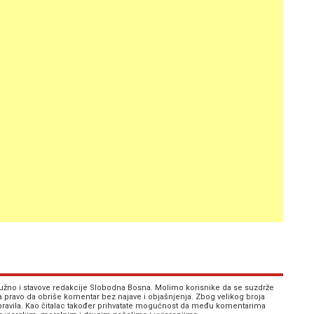
 nužno i stavove redakcije Slobodna Bosna. Molimo korisnike da se suzdrže
va pravo da obriše komentar bez najave i objašnjenja. Zbog velikog broja
 pravila. Kao čitalac također prihvatate mogućnost da među komentarima