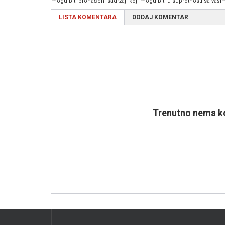
mogu biti pronađeni sadržaji koji mogu biti u suprotnosti sa vaš
LISTA KOMENTARA
DODAJ KOMENTAR
Trenutno nema ko