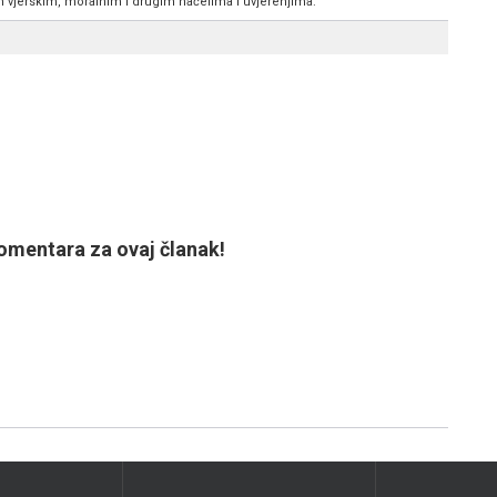
im vjerskim, moralnim i drugim načelima i uvjerenjima.
mentara za ovaj članak!