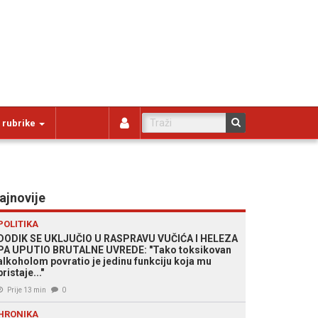
 rubrike
ajnovije
POLITIKA
DODIK SE UKLJUČIO U RASPRAVU VUČIĆA I HELEZA
PA UPUTIO BRUTALNE UVREDE: "Tako toksikovan
alkoholom povratio je jedinu funkciju koja mu
pristaje..."
Prije 13 min
0
HRONIKA