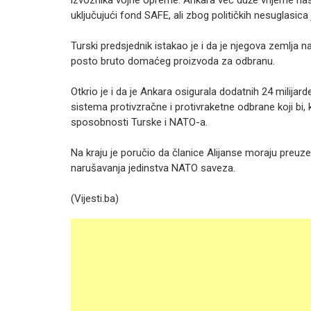
izvoznika vojne opreme. Ankara već duže vrijeme nas
uključujući fond SAFE, ali zbog političkih nesuglasica j
Turski predsjednik istakao je i da je njegova zemlja 
posto bruto domaćeg proizvoda za odbranu.
Otkrio je i da je Ankara osigurala dodatnih 24 milijar
sistema protivzračne i protivraketne odbrane koji bi
sposobnosti Turske i NATO-a.
Na kraju je poručio da članice Alijanse moraju preuz
narušavanja jedinstva NATO saveza.
(Vijesti.ba)