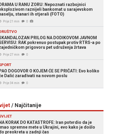
DRAMA U RANU ZORU: Nepoznati razbojnici
eksplozivom raznijeli bankomat u sarajevskom
naselju, stanari ih otjerali (FOTO)
Prije 21 min
0
DRUŠTVO
SKANDALOZAN PRILOG NA DODIKOVOM JAVNOM
SERVISU: RAK pokrenuo postupak protiv RTRS-a po
zajedničkom prigovoru pet udruženja žrtava
Prije 27 min
0
SPORT
PAO DOGOVOR O KOJEM ĆE SE PRIČATI: Evo koliko
će Dalić zarađivati na novom poslu
Prije 34 min
0
vijet
/ Najčitanije
SVIJET
NA KORAK DO KATASTROFE: Iran potvrdio da je
imao spremne mete u Ukrajini, evo kako je došlo
do preokreta u zadnji čas