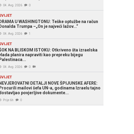
04. Avg. 2026
0
SVIJET
DRAMA U WASHINGTONU: Teške optužbe na račun
Donalda Trumpa –„On je najveći lažov...“
04. Avg. 2026
1
SVIJET
ŠOK NA BLISKOM ISTOKU: Otkriveno šta izraelska
vlada planira napraviti kao prepreku bijegu
Palestinaca...
04. Avg. 2026
0
SVIJET
NEVJEROVATNI DETALJI NOVE ŠPIJUNSKE AFERE:
Procurili mailovi šefa UN-a, godinama Izraelu tajno
dostavljao povjerljive dokumente...
Prije 6h
0