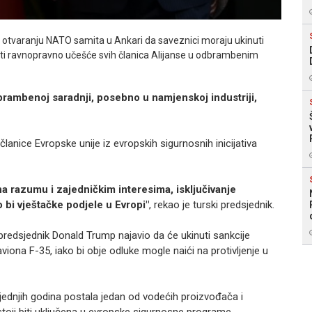
a otvaranju NATO samita u Ankari da saveznici moraju ukinuti
iti ravnopravno učešće svih članica Alijanse u odbrambenim
brambenoj saradnji, posebno u namjenskoj industriji,
članice Evropske unije iz evropskih sigurnosnih inicijativa
a razumu i zajedničkim interesima, isključivanje
o bi vještačke podjele u Evropi"
, rekao je turski predsjednik.
redsjednik Donald Trump najavio da će ukinuti sankcije
viona F-35, iako bi obje odluke mogle naići na protivljenje u
jednjih godina postala jedan od vodećih proizvođača i