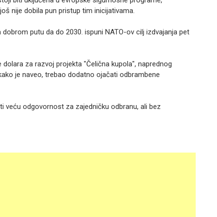
toji biti uključena u evropske sigurnosne programe,
oš nije dobila pun pristup tim inicijativama.
na dobrom putu da do 2030. ispuni NATO-ov cilj izdvajanja pet
de dolara za razvoj projekta "Čelična kupola", naprednog
, kako je naveo, trebao dodatno ojačati odbrambene
eti veću odgovornost za zajedničku odbranu, ali bez