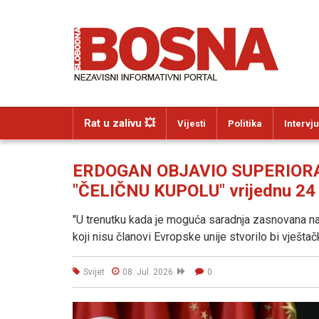
Rat u zalivu 💥
Vijesti
Politika
Intervju
ERDOGAN OBJAVIO SUPERIORAN 
"ČELIČNU KUPOLU" vrijednu 24 m
"U trenutku kada je moguća saradnja zasnovana na
koji nisu članovi Evropske unije stvorilo bi vještač
Svijet
08. Jul. 2026
0