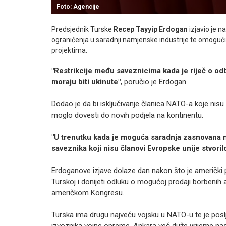
Foto: Agencije
Predsjednik Turske
Recep Tayyip Erdogan
izjavio je n
ograničenja u saradnji namjenske industrije te omoguć
projektima.
"Restrikcije među saveznicima kada je riječ o od
moraju biti ukinute"
, poručio je Erdogan.
Dodao je da bi isključivanje članica NATO-a koje nisu 
moglo dovesti do novih podjela na kontinentu.
"U trenutku kada je moguća saradnja zasnovana n
saveznika koji nisu članovi Evropske unije stvoril
Erdoganove izjave dolaze dan nakon što je američki p
Turskoj i donijeti odluku o mogućoj prodaji borbenih a
američkom Kongresu.
Turska ima drugu najveću vojsku u NATO-u te je posl