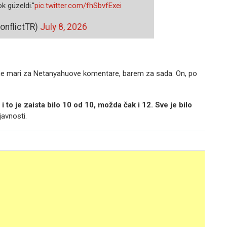
k güzeldi.''
pic.twitter.com/fhSbvfExei
onflictTR)
July 8, 2026
 ne mari za Netanyahuove komentare, barem za sada. On, po
o je zaista bilo 10 od 10, možda čak i 12. Sve je bilo
avnosti.