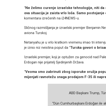
"Ne želimo curenje izraelske tehnologije, niti da 
ova situacija je zaista vrlo loša. Samo postojanje
komentara izrečenih na i24NEWS-u.
Sličnog razmišljanja je izraelski premijer Benjamin Ne
aviona Turskoj.
Netanyahu je u vrlo kratkom vremenu imao tri intervju
je iznio niz neistina poput da
"Turska govori o brisa
Izraelski premijer, koji je optužen za genocid nad Pa
Erdogan nije prijatelj Sjedinjenih Država.
"Veoma smo zabrinuti zbog isporuke oružja popu
mijenjati ravnotežu snaga prodajom F-35 ili napr
ABD Başkanı Trump, Türk
''Dün Cumhurbaşkanı Erdoğan ile a