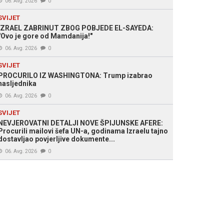
06. Avg. 2026
0
SVIJET
IZRAEL ZABRINUT ZBOG POBJEDE EL-SAYEDA:
"Ovo je gore od Mamdanija!"
06. Avg. 2026
0
SVIJET
PROCURILO IZ WASHINGTONA: Trump izabrao
nasljednika
06. Avg. 2026
0
SVIJET
NEVJEROVATNI DETALJI NOVE ŠPIJUNSKE AFERE:
Procurili mailovi šefa UN-a, godinama Izraelu tajno
dostavljao povjerljive dokumente...
06. Avg. 2026
0