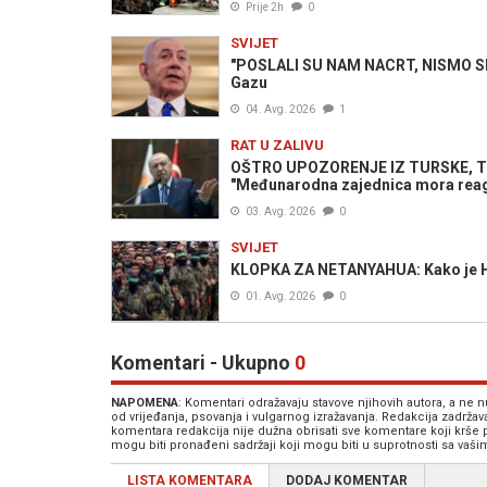
Prije 2h
0
SVIJET
"POSLALI SU NAM NACRT, NISMO SE 
Gazu
04. Avg. 2026
1
RAT U ZALIVU
OŠTRO UPOZORENJE IZ TURSKE, T
"Međunarodna zajednica mora reag
03. Avg. 2026
0
SVIJET
KLOPKA ZA NETANYAHUA: Kako je Ham
01. Avg. 2026
0
Komentari - Ukupno
0
NAPOMENA
: Komentari odražavaju stavove njihovih autora, a ne
od vrijeđanja, psovanja i vulgarnog izražavanja. Redakcija zadrža
komentara redakcija nije dužna obrisati sve komentare koji krše
mogu biti pronađeni sadržaji koji mogu biti u suprotnosti sa vaš
LISTA KOMENTARA
DODAJ KOMENTAR