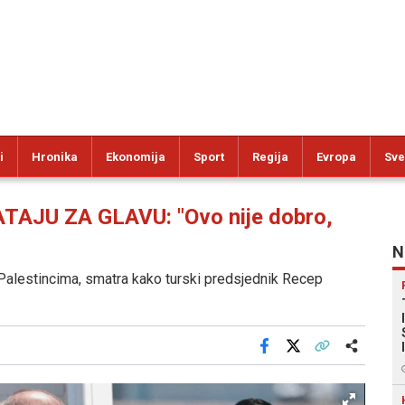
i
Hronika
Ekonomija
Sport
Regija
Evropa
Sve
TAJU ZA GLAVU: "Ovo nije dobro,
N
d Palestincima, smatra kako turski predsjednik Recep
Facebook
X
Kopiraj link
Više