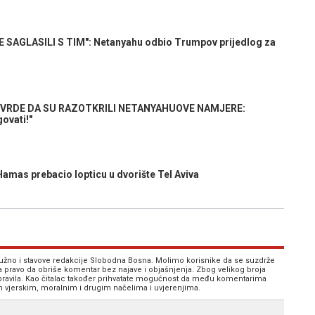
SAGLASILI S TIM": Netanyahu odbio Trumpov prijedlog za
VRDE DA SU RAZOTKRILI NETANYAHUOVE NAMJERE:
ovati!"
as prebacio lopticu u dvorište Tel Aviva
 nužno i stavove redakcije Slobodna Bosna. Molimo korisnike da se suzdrže
va pravo da obriše komentar bez najave i objašnjenja. Zbog velikog broja
 pravila. Kao čitalac također prihvatate mogućnost da među komentarima
im vjerskim, moralnim i drugim načelima i uvjerenjima.