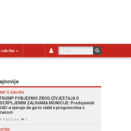
 rubrike
ajnovije
RAT U ZALIVU
TRUMP POBJESNIO ZBOG IZVJEŠTAJA O
ISCRPLJENIM ZALIHAMA MUNICIJE: Predsjednik
SAD-a vjeruje da ga to slabi u pregovorima s
Iranom
Prije 22 min
0
HITEC