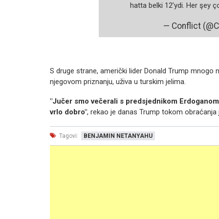
hatta belki 12’ydi. Her şey ço
— Conflict (@C
S druge strane, američki lider Donald Trump mnogo
njegovom priznanju, uživa u turskim jelima.
"Jučer smo večerali s predsjednikom Erdoganom i t
vrlo dobro"
, rekao je danas Trump tokom obraćanja j
Tagovi:
BENJAMIN NETANYAHU