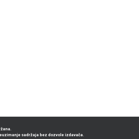
ržana.
euzimanje sadržaja bez dozvole izdavača.