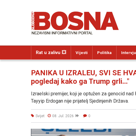
Rat u zalivu 💥
Vijesti
Politika
Intervju
PANIKA U IZRALEU, SVI SE HVA
pogledaj kako ga Trump grli..."
Izraelski premijer, koji je optužen za genocid na
Tayyip Erdogan nije prijatelj Sjedinjenih Država.
Svijet
08. Jul. 2026
0