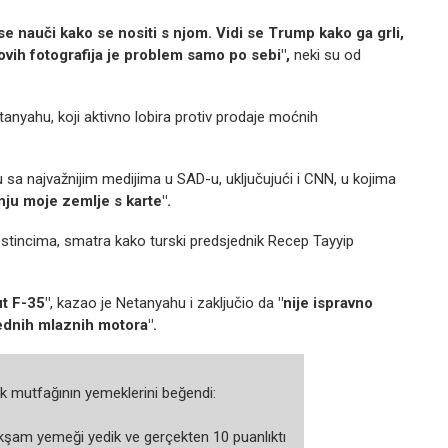
se nauči kako se nositi s njom. Vidi se Trump kako ga grli,
 ovih fotografija je problem samo po sebi",
neki su od
tanyahu, koji aktivno lobira protiv prodaje moćnih
 sa najvažnijim medijima u SAD-u, uključujući i CNN, u kojima
nju moje zemlje s karte".
lestincima, smatra kako turski predsjednik Recep Tayyip
t F-35"
, kazao je Netanyahu i zaključio da
"nije ispravno
ednih mlaznih motora".
 mutfağının yemeklerini beğendi:
kşam yemeği yedik ve gerçekten 10 puanlıktı