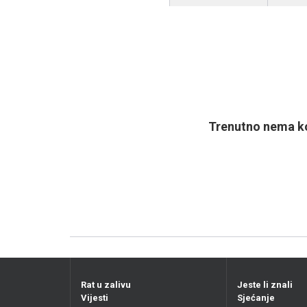
Trenutno nema ko
Rat u zalivu
Jeste li znali
Vijesti
Sjećanje