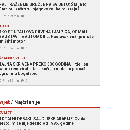
NAJTRAŽENIJE ORUŽJE NA SVIJETU: Šta je to
Patriot i zašto su njegove zalihe pri kraju?
Prije 29 min
0
AUTO
AKO SE UPALI OVA CRVENA LAMPICA, ODMAH
ZAUSTAVITE AUTOMOBIL: Nastavak vožnje može
uništiti motor
Prije 34 min
0
ŠARENI SVIJET
TAJNA SKRIVENA PREKO 300 GODINA: Htjeli su
samo renovirati staru kuću, a onda su pronašli
ogromno bogatstvo
Prije 46 min
0
vijet
/ Najčitanije
SVIJET
TOTALNI DEBAKL SAUDIJSKE ARABIJE: Ovako
nešto im se nije desilo od 1985. godine