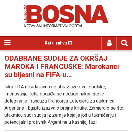
Rat u zalivu 💥
ODABRANE SUDIJE ZA OKRŠAJ
MAROKA I FRANCUSKE: Marokanci
su bijesni na FIFA-u...
Iako FIFA nikada javno ne obrazlaže svoje odluke,
imenovanje Tella događa se nedugo nakon što je
delegiranje Francuza Françoisa Letexiera za utakmicu
Argentine i Egipta izazvalo brojne kritike. Zamjeralo se što
utakmicu sudi sudija iz zemlje koja je još u takmičenju i
potencijalni protivnik Argentine u kasnijoj fazi.