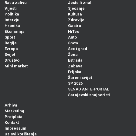
Rat u zalivu
Jeste li znali
Vijesti
Sjećanje
Politika
Kultura
Intervjui
Zdravlje
Hronika
Gastro
Ekonomija
HiTec
Sport
Auto
Regija
Show
Evropa
Sex i grad
Svijet
Žena
Društvo
Estrada
Mini market
Zabava
Frljoka
Šareni svijet
SP 2026
SENAD ANTE-PORTAL
Sarajevski snajperisti
Arhiva
Marketing
Pretplata
Kontakt
Impressum
Uslovi korištenja