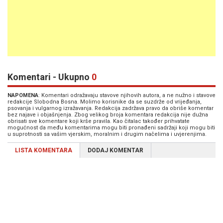
Komentari - Ukupno
0
NAPOMENA
: Komentari odražavaju stavove njihovih autora, a ne nužno i stavove
redakcije Slobodna Bosna. Molimo korisnike da se suzdrže od vrijeđanja,
psovanja i vulgarnog izražavanja. Redakcija zadržava pravo da obriše komentar
bez najave i objašnjenja. Zbog velikog broja komentara redakcija nije dužna
obrisati sve komentare koji krše pravila. Kao čitalac također prihvatate
mogućnost da među komentarima mogu biti pronađeni sadržaji koji mogu biti
u suprotnosti sa vašim vjerskim, moralnim i drugim načelima i uvjerenjima.
LISTA KOMENTARA
DODAJ KOMENTAR