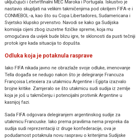
uključujući i četvrtfinalni MEČ Maroka i Portugala. Iskustvo je
nastavio skupljati na velikim takmičenjima pod okriljem FIFA-e i
CONMEBOL-a, kao što su Copa Libertadores, Sudamericana i
Svjetsko klupsko prvenstvo. Navodi se kako ga Sudijska
komisija cijeni zbog izuzetne fizičke spreme, koja mu
omogućava da uvijek bude blizu igre, te sklonosti da pusti tečniji
protok igre kada situacija to dopušta.
Odluka koja je potaknula rasprave
Iako FIFA nikada javno ne obrazlaže svoje odluke, imenovanje
Tella događa se nedugo nakon što je delegiranje Francuza
Françoisa Letexiera za utakmicu Argentine i Egipta izazvalo
brojne kritike. Zamjeralo se što utakmicu sudi sudija iz zemlje
koja je još u takmičenju i potencijalni protivnik Argentine u
kasnijoj fazi.
Sada FIFA odgovara delegiranjem argentinskog sudije za
utakmicu Francuske. Iako prema pravilima nema prepreka da
sudija sudi reprezentaciji iz druge konfederacije, ova je
podudarnost potaknula novu raspravu o kriterijima Sudijske