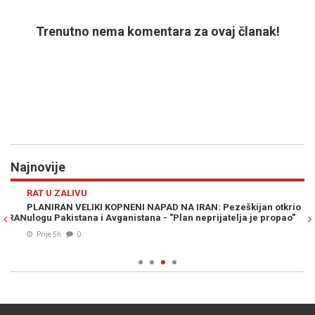
Trenutno nema komentara za ovaj članak!
Najnovije
Previous
N
RAT U ZALIVU
D
PLANIRAN VELIKI KOPNENI NAPAD NA IRAN: Pezeškijan otkrio
OD
RAN
ulogu Pakistana i Avganistana - "Plan neprijatelja je propao"
no
Prije 5h
0