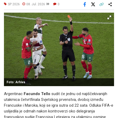
SP 2026
08. Jul. 2026
0
Facebook
X
Kopiraj link
Više
Foto: Arhiva
Argentinac
Facundo
Tello
sudit će jednu od najiščekivanijih
utakmica četvrtfinala Svjetskog prvenstva, dvoboj između
Francuske i Maroka, koji se igra sutra od 22 sata. Odluka FIFA-e
uslijedila je odmah nakon kontroverzi oko delegiranja
francuskog sudije Françoisa Letexiera za utakmicu osmine