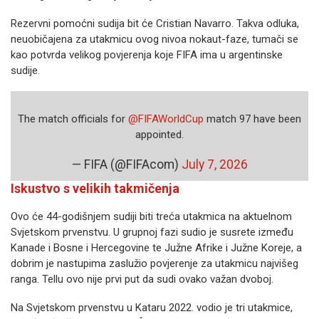
Rezervni pomoćni sudija bit će Cristian Navarro. Takva odluka,
neuobičajena za utakmicu ovog nivoa nokaut-faze, tumači se
kao potvrda velikog povjerenja koje FIFA ima u argentinske
sudije.
The match officials for
@FIFAWorldCup
match 97 have been
appointed.
— FIFA (@FIFAcom)
July 7, 2026
Iskustvo s velikih takmičenja
Ovo će 44-godišnjem sudiji biti treća utakmica na aktuelnom
Svjetskom prvenstvu. U grupnoj fazi sudio je susrete između
Kanade i Bosne i Hercegovine te Južne Afrike i Južne Koreje, a
dobrim je nastupima zaslužio povjerenje za utakmicu najvišeg
ranga. Tellu ovo nije prvi put da sudi ovako važan dvoboj.
Na Svjetskom prvenstvu u Kataru 2022. vodio je tri utakmice,