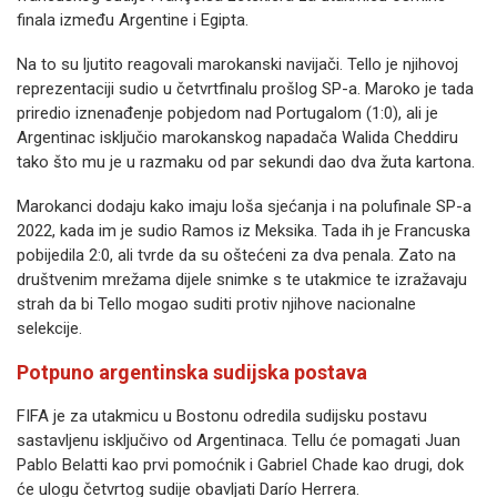
finala između Argentine i Egipta.
Na to su ljutito reagovali marokanski navijači. Tello je njihovoj
reprezentaciji sudio u četvrtfinalu prošlog SP-a. Maroko je tada
priredio iznenađenje pobjedom nad Portugalom (1:0), ali je
Argentinac isključio marokanskog napadača Walida Cheddiru
tako što mu je u razmaku od par sekundi dao dva žuta kartona.
Marokanci dodaju kako imaju loša sjećanja i na polufinale SP-a
2022, kada im je sudio Ramos iz Meksika. Tada ih je Francuska
pobijedila 2:0, ali tvrde da su oštećeni za dva penala. Zato na
društvenim mrežama dijele snimke s te utakmice te izražavaju
strah da bi Tello mogao suditi protiv njihove nacionalne
selekcije.
Potpuno argentinska sudijska postava
FIFA je za utakmicu u Bostonu odredila sudijsku postavu
sastavljenu isključivo od Argentinaca. Tellu će pomagati Juan
Pablo Belatti kao prvi pomoćnik i Gabriel Chade kao drugi, dok
će ulogu četvrtog sudije obavljati Darío Herrera.