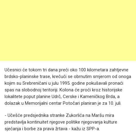
Učesnici će tokom tri dana preći oko 100 kilometara zahtjevne
brdsko-planinske trase, krećući se obrnutim smjerom od onoga
kojim su Srebreničani u julu 1995. godine pokušavali pronaći
spas na slobodnoj teritoriji. Kolona će proći kroz historijske
lokalitete poput planine Udrč, Cerske i Kameničkog Brda, a
dolazak u Memorijalni centar Potočari planiran je za 10. juli.
- Učešće predsjednika stranke Zukorlića na Maršu mira
predstavlja kontinuitet njegove politike njegovanja kulture
sjećanja i borbe za prava žrtava - kažu iz SPP-a.