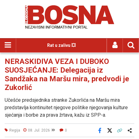
Rat u zalivu 💥
NERASKIDIVA VEZA I DUBOKO
SUOSJEĆANJE: Delegacija iz
Sandžaka na Maršu mira, predvodi je
Zukorlić
Učešće predsjednika stranke Zukorlića na Maršu mira
predstavlja kontinuitet njegove politike njegovanja kulture
sjećanja i borbe za prava žrtava, kažu iz SPP-a.
Regija
08. Jul. 2026
0
Facebook
X
Kopiraj link
Više