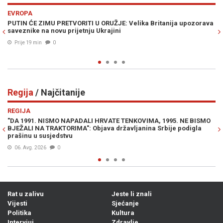
Previous
N
REGIJA
tanija upozorava
SELAK RASPUDIĆ ŽESTOKO UDARILA NA PLENKOVIĆA: "
trenutak kada cijela Vlada treba pasti!"
Prije 30 min
0
Regija
/ Najčitanije
Previous
N
REGIJA
1995. NE BISMO
SRBI DIVLJAJU NA LJETOVANJU: "Ne moramo slušati 
bije podigla
seljačenje! Dno, dna"
07. Avg. 2026
0
Rat u zalivu
Jeste li znali
Vijesti
Sjećanje
Politika
Kultura
Intervjui
Zdravlje