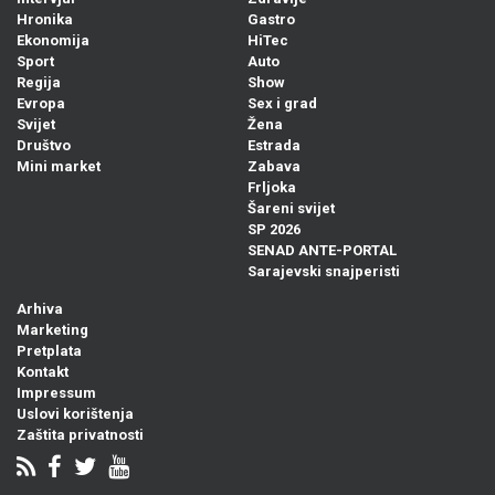
Hronika
Gastro
Ekonomija
HiTec
Sport
Auto
Regija
Show
Evropa
Sex i grad
Svijet
Žena
Društvo
Estrada
Mini market
Zabava
Frljoka
Šareni svijet
SP 2026
SENAD ANTE-PORTAL
Sarajevski snajperisti
Arhiva
Marketing
Pretplata
Kontakt
Impressum
Uslovi korištenja
Zaštita privatnosti