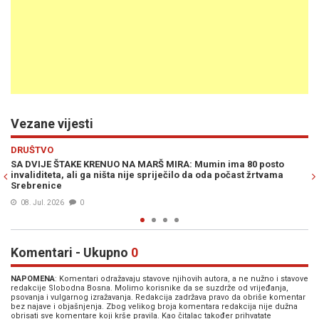
Vezane vijesti
Previous
N
SJEĆANJE
 posto
PREPJEŠAĆIT ĆE OKO 100 KILOMETARA: Sarajevski srednjoš
žrtvama
prvi put učestvuju u 'Maršu mira'
08. Jul. 2024
0
Komentari - Ukupno
0
NAPOMENA
: Komentari odražavaju stavove njihovih autora, a ne nužno i stavove
redakcije Slobodna Bosna. Molimo korisnike da se suzdrže od vrijeđanja,
psovanja i vulgarnog izražavanja. Redakcija zadržava pravo da obriše komentar
bez najave i objašnjenja. Zbog velikog broja komentara redakcija nije dužna
obrisati sve komentare koji krše pravila. Kao čitalac također prihvatate