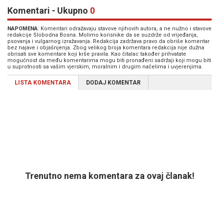
Komentari - Ukupno
0
NAPOMENA
: Komentari odražavaju stavove njihovih autora, a ne nužno i stavove
redakcije Slobodna Bosna. Molimo korisnike da se suzdrže od vrijeđanja,
psovanja i vulgarnog izražavanja. Redakcija zadržava pravo da obriše komentar
bez najave i objašnjenja. Zbog velikog broja komentara redakcija nije dužna
obrisati sve komentare koji krše pravila. Kao čitalac također prihvatate
mogućnost da među komentarima mogu biti pronađeni sadržaji koji mogu biti
u suprotnosti sa vašim vjerskim, moralnim i drugim načelima i uvjerenjima.
LISTA KOMENTARA
DODAJ KOMENTAR
Trenutno nema komentara za ovaj članak!