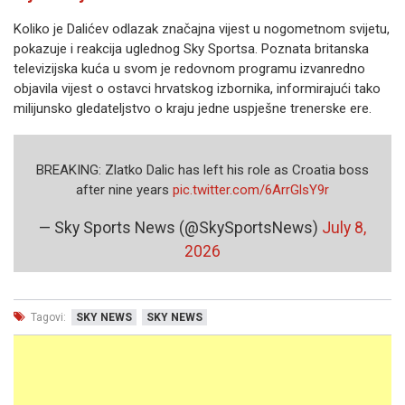
Koliko je Dalićev odlazak značajna vijest u nogometnom svijetu,
pokazuje i reakcija uglednog Sky Sportsa. Poznata britanska
televizijska kuća u svom je redovnom programu izvanredno
objavila vijest o ostavci hrvatskog izbornika, informirajući tako
milijunsko gledateljstvo o kraju jedne uspješne trenerske ere.
BREAKING: Zlatko Dalic has left his role as Croatia boss
after nine years
pic.twitter.com/6ArrGlsY9r
— Sky Sports News (@SkySportsNews)
July 8,
2026
Tagovi:
SKY NEWS
SKY NEWS